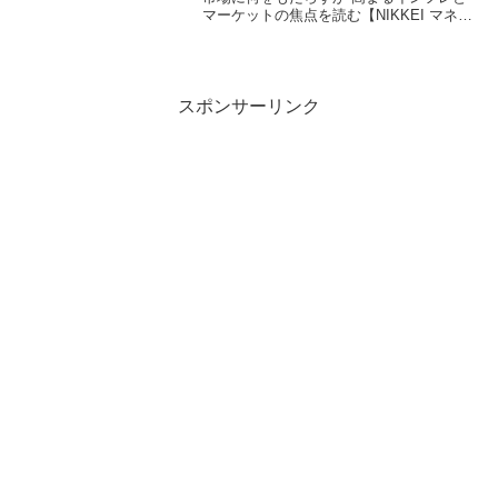
マーケットの焦点を読む【NIKKEI マネー
のまなび】日経電子版の新セクション
「マネーのまなび（まねび）」のチャン
ネルです。お金との賢い付き合い方、人
生100年時...
スポンサーリンク