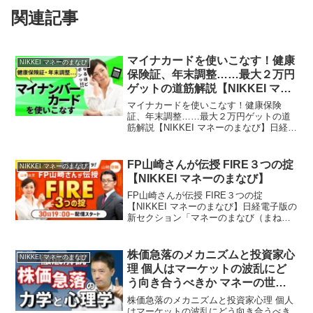
関連記事
マイナカードを使いこなす！健康
NIKKEI マネーのまなび
保険証、年末調整……最大２万円
ゲットの道筋解説【NIKKEI マネ
ーのまなび】
マイナカードを使いこなす！健康保険
証、年末調整……最大２万円ゲットの道
筋解説【NIKKEI マネーのまなび】日経電
子版の新セクション「マネーのまなび
（まねび）」のチャンネルです。お金と
の賢い付き合い方、人生100年時代のライ
FP山崎さんが伝授 FIRE３つの掟
NIKKEI マネーのまなび
フプランに欠かせ...
【NIKKEI マネーのまなび】
FP山崎さんが伝授 FIRE３つの掟
【NIKKEI マネーのまなび】日経電子版の
新セクション「マネーのまなび（まね
び）」のチャンネルです。お金との賢い
付き合い方、人生100年時代のライフプラ
ンに欠かせない情報を発信します。この
株価急落のメカニズムと投資家心
NIKKEI マネーのまなび
チャンネルでは...
理 個人はマーケットの波乱にど
う向き合うべきか マネーの世界
教えて高井さん【NIKKEI マネー
株価急落のメカニズムと投資家心理 個人
のまなび】
はマーケットの波乱にどう向き合うべき