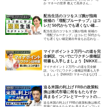
か マネーの世界 教えて高井さん
【NIKKEI マネーのまなび】日経電子版の
新セクション「マネーのまなび（まね
び）」のチャンネルです。お金との賢い
配当生活のコツをスゴ腕が指南
NIKKEI マネーのまなび
付き合い方、人生10...
候補の「増配ブルーチップ」はコ
レだ 50代からでも遅くない確定
拠出年金もお忘れなく!【NIKKEI
配当生活のコツをスゴ腕が指南 候補の
マネーのまなび】
「増配ブルーチップ」はコレだ 50代から
でも遅くない確定拠出年金もお忘れなく!
【NIKKEI マネーのまなび】日経電子版の
新セクション「マネーのまなび（まね
び）」のチャンネルです。お金との賢い
マイナポイント２万円への道を完
NIKKEI マネーのまなび
付き合い方、...
全解説、ついでにワクチン接種証
明書も入手しましょう【NIKKEI
マネーのまなび】
マイナポイント２万円への道を完全解
説、ついでにワクチン接種証明書も入手
しましょう【NIKKEI マネーのまなび】日
経電子版の新セクション「マネーのまな
び（まねび）」のチャンネルです。お金
との賢い付き合い方、人生100年時代のラ
迫る米国の利上げ FRBの政策転
NIKKEI マネーのまなび
イフプランに欠...
換は株式市場に何をもたらすか
高まるインフレとマーケットの焦
点を読む【NIKKEI マネーのまな
迫る米国の利上げ FRBの政策転換は株式
び】
市場に何をもたらすか 高まるインフレと