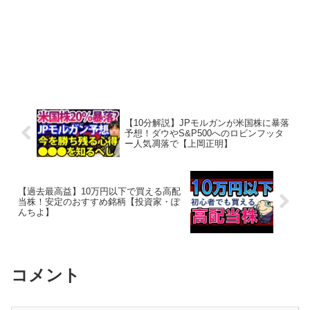
【10分解説】JPモルガンが米国株に暴落
予想！ダウやS&P500へのロビンフッタ
ー人気凋落で【上岡正明】
【過去最高益】10万円以下で買える高配
当株！安定のおすすめ銘柄【投資家・ぽ
んちよ】
コメント