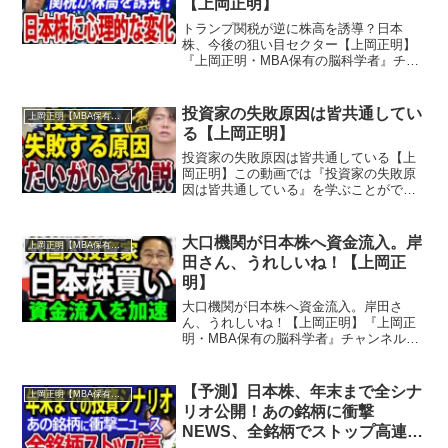
【上岡正明】
トランプ関税が逆に株高を誘導？日本
株、今後の狙い目セクター【上岡正明】
『上岡正明・MBA保有の脳科学者』チャ
ンネルでは…株式投資、経済ニュース、
資産運用、自己投資の情報をお届け。真
剣に一歩抜きん出たい人のための番組。
投資家の失敗原因は皆共通してい
上岡正明【MBA保有の脳科学者】
MBA保有の脳科学者で累...
る【上岡正明】
投資家の失敗原因は皆共通している【上
岡正明】この動画では『投資家の失敗原
因は皆共通している』を学ぶことができ
ます。『上岡正明・MBA保有の脳科学
者』チャンネルでは…株式投資、経済ニ
ュース、資産運用、自己投資の情報をお
大口機関が日本株へ資金流入。岸
上岡正明【MBA保有の脳科学者】
届け。真剣に一歩抜きん出...
田さん、うれしいね！【上岡正
明】
大口機関が日本株へ資金流入。岸田さ
ん、うれしいね！【上岡正明】『上岡正
明・MBA保有の脳科学者』チャンネルで
は…株式投資、経済ニュース、資産運
用、自己投資の情報をお届け。真剣に一
歩抜きん出たい人のための番組。MBA保
【予測】日本株、年末まで全シナ
上岡正明【MBA保有の脳科学者】
有の脳科学者で累計55万...
リオ公開！あの銘柄に衝撃
NEWS、全銘柄でストップ高連発