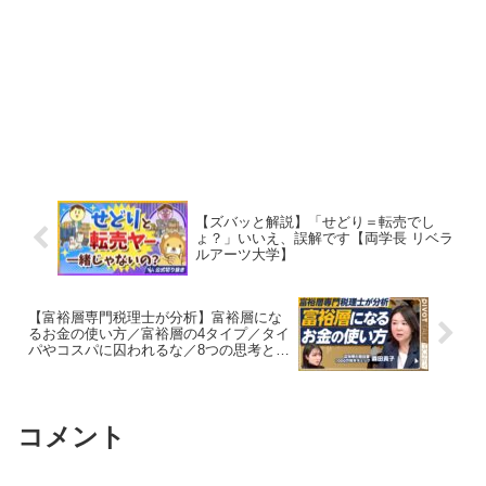
【ズバッと解説】「せどり＝転売でし
ょ？」いいえ、誤解です【両学長 リベラ
ルアーツ大学】
【富裕層専門税理士が分析】富裕層にな
るお金の使い方／富裕層の4タイプ／タイ
パやコスパに囚われるな／8つの思考と習
慣／富裕層に「なれる人」と「なれない
人」の違い／避けるべき消費とは？
【PIVOT】
コメント