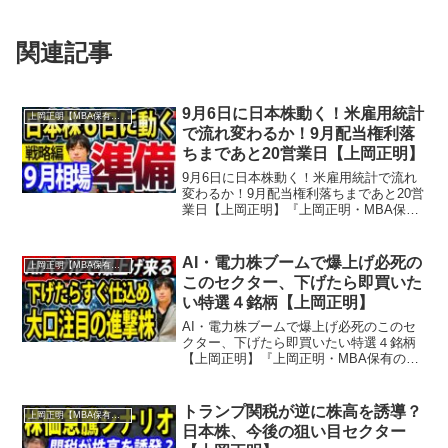
関連記事
9月6日に日本株動く！米雇用統計
上岡正明【MBA保有の脳科学者】
で流れ変わるか！9月配当権利落
ちまであと20営業日【上岡正明】
9月6日に日本株動く！米雇用統計で流れ
変わるか！9月配当権利落ちまであと20営
業日【上岡正明】『上岡正明・MBA保有
の脳科学者』チャンネルでは…株式投
資、経済ニュース、資産運用、自己投資
の情報をお届け。真剣に一歩抜きん出た
AI・電力株ブームで爆上げ必死の
上岡正明【MBA保有の脳科学者】
い人のための番組。...
このセクター、下げたら即買いた
い特選４銘柄【上岡正明】
AI・電力株ブームで爆上げ必死のこのセ
クター、下げたら即買いたい特選４銘柄
【上岡正明】『上岡正明・MBA保有の脳
科学者』チャンネルでは…株式投資、経
済ニュース、資産運用、自己投資の情報
をお届け。真剣に一歩抜きん出たい人の
トランプ関税が逆に株高を誘導？
上岡正明【MBA保有の脳科学者】
ための番組。MBA保...
日本株、今後の狙い目セクター