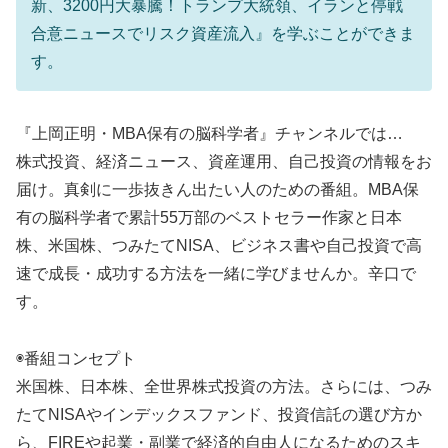
新、3200円大暴騰！トランプ大統領、イランと停戦
合意ニュースでリスク資産流入』を学ぶことができま
す。
『上岡正明・MBA保有の脳科学者』チャンネルでは…
株式投資、経済ニュース、資産運用、自己投資の情報をお
届け。真剣に一歩抜きん出たい人のための番組。MBA保
有の脳科学者で累計55万部のベストセラー作家と日本
株、米国株、つみたてNISA、ビジネス書や自己投資で高
速で成長・成功する方法を一緒に学びませんか。辛口で
す。
◉番組コンセプト
米国株、日本株、全世界株式投資の方法。さらには、つみ
たてNISAやインデックスファンド、投資信託の選び方か
ら、FIREや起業・副業で経済的自由人になるためのスキ