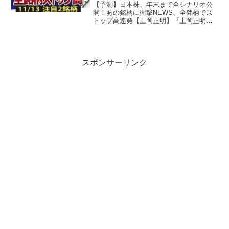
【上岡正明】
【予測】日本株、年末まで全シナリオ公
開！あの銘柄に衝撃NEWS、全銘柄でス
トップ高連発【上岡正明】『上岡正明・
MBA保有の脳科学者』チャンネルでは…
株式投資、経済ニュース、資産運用、自
己投資の情報をお届け。真剣に一歩抜き
ん出たい人のための番...
スポンサーリンク