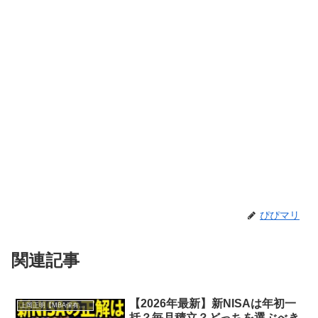
ぴぴマリ
関連記事
【2026年最新】新NISAは年初一
上岡正明【MBA保有の脳科学者】
括？毎月積立？どっちを選ぶべき