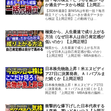
か過去データから検証【上岡正
明】
【2026年最新】新NISAは年初一括？毎月
積立？どっちを選ぶべきか過去データか
ら検証【上岡正明】この動画では
『【2026年最新】新NISAは年初一括？毎
月積立？どっちを選ぶべきか過去データ
から検証』を学ぶことができます。『上
極貧から、人生最速で成り上がる
上岡正明【MBA保有の脳科学者】
岡正明・MBA...
方法（なぜ日本人は自己肯定感が
低いのか）【上岡正明】
極貧から、人生最速で成り上がる方法
（なぜ日本人は自己肯定感が低いのか）
【上岡正明】『上岡正明・MBA保有の脳
科学者』チャンネルでは…株式投資、経
済ニュース、資産運用、自己投資の情報
をお届け。真剣に一歩抜きん出たい人の
日本株先物急上昇！米エヌビディ
上岡正明【MBA保有の脳科学者】
ための番組。MBA保有の...
ア27日に決算発表、ＡＩバブルま
だ続くか【上岡正明】
日本株先物急上昇！米エヌビディア27日
に決算発表、ＡＩバブルまだ続くか【上
岡正明】『上岡正明・MBA保有の脳科学
者』チャンネルでは…株式投資、経済ニ
ュース、資産運用、自己投資の情報をお
届け。真剣に一歩抜きん出たい人のため
衝撃的な爆下げした日本代表する
上岡正明【MBA保有の脳科学者】
の番組。MBA保有の...
人気株、買いどきいつ？【上岡正