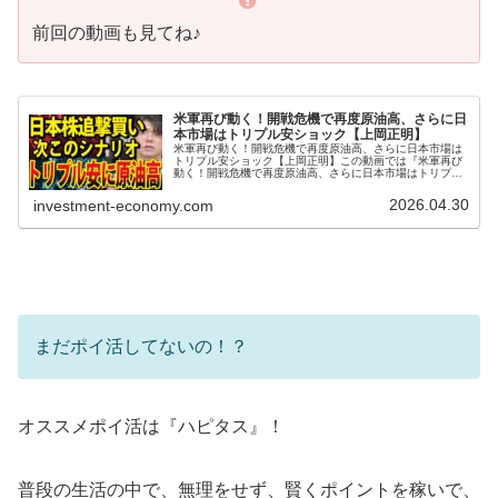
前回の動画も見てね♪
米軍再び動く！開戦危機で再度原油高、さらに日
本市場はトリプル安ショック【上岡正明】
米軍再び動く！開戦危機で再度原油高、さらに日本市場は
トリプル安ショック【上岡正明】この動画では『米軍再び
動く！開戦危機で再度原油高、さらに日本市場はトリプル
安ショック』を学ぶことができます。『上岡正明・MBA保
有の脳科学者』チャンネルでは…...
2026.04.30
investment-economy.com
まだポイ活してないの！？
オススメポイ活は『ハピタス』！
普段の生活の中で、無理をせず、賢くポイントを稼いで、