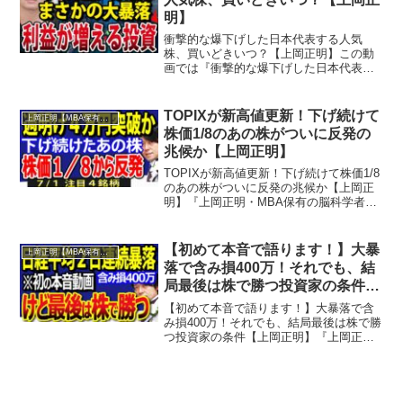
明】
衝撃的な爆下げした日本代表する人気
株、買いどきいつ？【上岡正明】この動
画では『衝撃的な爆下げした日本代表す
る人気株、買いどきいつ？』を学ぶこと
ができます。『上岡正明・MBA保有の脳
科学者』チャンネルでは…株式投資、経
TOPIXが新高値更新！下げ続けて
上岡正明【MBA保有の脳科学者】
済ニュース、資産運用、自...
株価1/8のあの株がついに反発の
兆候か【上岡正明】
TOPIXが新高値更新！下げ続けて株価1/8
のあの株がついに反発の兆候か【上岡正
明】『上岡正明・MBA保有の脳科学者』
チャンネルでは…株式投資、経済ニュー
ス、資産運用、自己投資の情報をお届
け。真剣に一歩抜きん出たい人のための
【初めて本音で語ります！】大暴
上岡正明【MBA保有の脳科学者】
番組。MBA保有...
落で含み損400万！それでも、結
局最後は株で勝つ投資家の条件
【上岡正明】
【初めて本音で語ります！】大暴落で含
み損400万！それでも、結局最後は株で勝
つ投資家の条件【上岡正明】『上岡正
明・MBA保有の脳科学者』チャンネルで
は…株式投資、経済ニュース、資産運
用、自己投資の情報をお届け。真剣に一
歩抜きん出たい人のため...