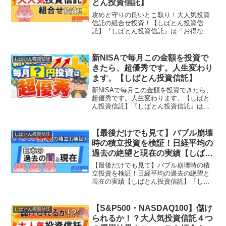
とん投資信託】
攻めと守りの良いとこ取り！大人気投資
信託の組合せ投資！【しばとん投資信
託】『しばとん投資信託』は「お得な情
報をコンパクトに！」がコンセプト！少
しでも楽してお金が増えるように、京大
卒サラリーマンYouTuberが配信！僕たち
新NISAで毎月この金額を投資で
しばとん投資信託
の味方の投資信託に...
きたら、超優秀です。人生変わり
ます。【しばとん投資信託】
新NISAで毎月この金額を投資できたら、
超優秀です。人生変わります。【しばと
ん投資信託】『しばとん投資信託』は
「お得な情報をコンパクトに！」がコン
セプト！少しでも楽してお金が増えるよ
うに、京大卒サラリーマンYouTuberが配
【最後だけでも見て】バブル崩壊
しばとん投資信託
信！僕たちの味...
時の積立投資を検証！日経平均の
過去の絶望と現在の実績【しばと
ん投資信託】
【最後だけでも見て】バブル崩壊時の積
立投資を検証！日経平均の過去の絶望と
現在の実績【しばとん投資信託】『しば
とん投資信託』は「お得な情報をコンパ
クトに！」がコンセプト！少しでも楽し
てお金が増えるように、京大卒サラリー
【S&P500・NASDAQ100】儲け
しばとん投資信託
マンYouTuberが配...
られるか！？大人気投資信託４つ