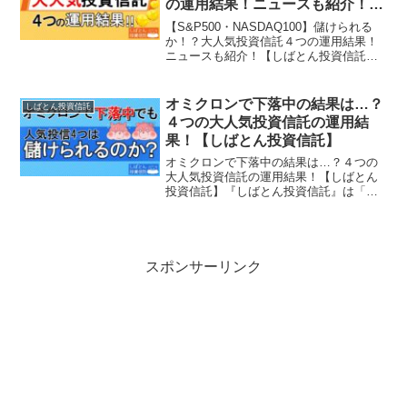
の運用結果！ニュースも紹介！
【しばとん投資信託】
【S&P500・NASDAQ100】儲けられる
か！？大人気投資信託４つの運用結果！
ニュースも紹介！【しばとん投資信託】
『しばとん投資信託』は「お得な情報を
コンパクトに！」がコンセプト！少しで
も楽してお金が増えるように、京大卒サ
オミクロンで下落中の結果は…？
しばとん投資信託
ラリーマンYo...
４つの大人気投資信託の運用結
果！【しばとん投資信託】
オミクロンで下落中の結果は…？４つの
大人気投資信託の運用結果！【しばとん
投資信託】『しばとん投資信託』は「お
得な情報をコンパクトに！」がコンセプ
ト！少しでも楽してお金が増えるよう
に、京大卒サラリーマンYouTuberが配
信！僕たちの味方の投...
スポンサーリンク