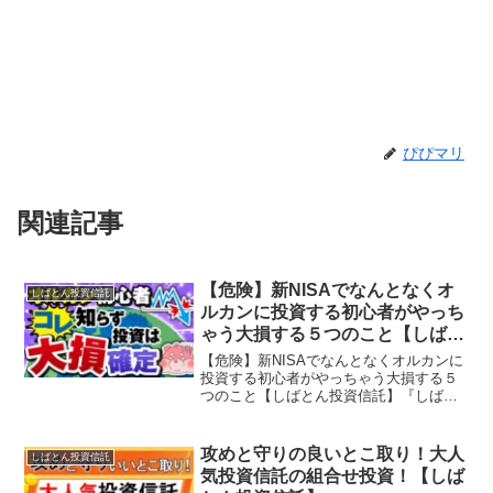
ぴぴマリ
関連記事
【危険】新NISAでなんとなくオ
しばとん投資信託
ルカンに投資する初心者がやっち
ゃう大損する５つのこと【しばと
ん投資信託】
【危険】新NISAでなんとなくオルカンに
投資する初心者がやっちゃう大損する５
つのこと【しばとん投資信託】『しばと
ん投資信託』は「お得な情報をコンパク
トに！」がコンセプト！少しでも楽して
お金が増えるように、京大卒サラリーマ
攻めと守りの良いとこ取り！大人
しばとん投資信託
ンYouTuberが...
気投資信託の組合せ投資！【しば