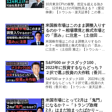
楽天証券】
10月東京CPIの衝撃。想定を超える強さ
に、12月利上げの可能性高まる？（愛宕
伸康）【トウシル・楽天証券】この番組
は楽天証券の投資情報メディア『トウシ
ル』が提供するYouTubeチャンネルで
す。今回の動画では『10月東京CPIの衝
米国株市場はこのまま調整入りす
トウシル [楽天証券]
撃。想定を...
るのか？～相場環境と株式市場と
の「歪み」に注意～（土信田 雅
之）【トウシル・楽天証券】
米国株市場はこのまま調整入りするの
か？～相場環境と株式市場との「歪み」
に注意～（土信田 雅之）【トウシル・楽
天証券】この番組は楽天証券の投資情報
メディア『トウシル』が提供する
YouTubeチャンネルです。今回の動画で
S&P500 or ナスダック100 、
トウシル [楽天証券]
は『米国株市場はこのまま...
2022年に投資するならどっち？
２択で選ぶ投資の大作戦（香川
睦）【トウシル・楽天証券】
S&P500 or ナスダック100 、2022年に投
資するならどっち？２択で選ぶ投資の大
作戦（香川 睦）【トウシル・楽天証券】
この番組は楽天証券の投資情報メディア
『トウシル』が提供するYouTubeチャン
ネルです。今回の動画では『S&P5...
米国市場にとって2月は「鬼門」
トウシル [楽天証券]
になるか？～「トランプ政権
2.0」はまだ始まったばかり～