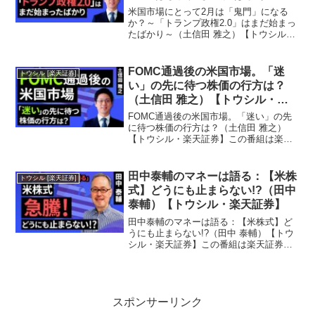
（土信田 雅之）【トウシル・楽
米国市場にとって2月は「鬼門」になる
天証券】
か？～「トランプ政権2.0」はまだ始まっ
たばかり～（土信田 雅之）【トウシル・
楽天証券】この番組は楽天証券の投資情
報メディア『トウシル』が提供する
YouTubeチャンネルです。今回の動画で
FOMC通過後の米国市場。「迷
トウシル [楽天証券]
は『米国市場にと...
い」の先に待つ株価の行方は？
（土信田 雅之）【トウシル・楽
天証券】
FOMC通過後の米国市場。「迷い」の先
に待つ株価の行方は？（土信田 雅之）
【トウシル・楽天証券】この番組は楽天
証券の投資情報メディア『トウシル』が
提供するYouTubeチャンネルです。今回
の動画では『FOMC通過後の米国市場。
田中泰輔のマネーは語る：【米株
トウシル [楽天証券]
「迷い」の先に...
式】どうにも止まらない!?（田中
泰輔）【トウシル・楽天証券】
田中泰輔のマネーは語る：【米株式】ど
うにも止まらない!?（田中 泰輔）【トウ
シル・楽天証券】この番組は楽天証券の
投資情報メディア『トウシル』が提供す
るYouTubeチャンネルです。今回の動画
では『田中泰輔のマネーは語る：【米株
式】どうにも止...
スポンサーリンク