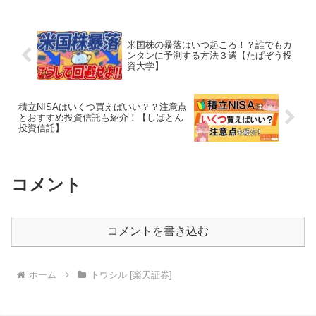
米国株の暴落はいつ起こる！？誰でもカ
ンタンに予測する方法３選【たぱぞう投
資大学】
積立NISAはいくつ買えばいい？？注意点
とおすすめ投資信託も紹介！【しばとん
投資信託】
コメント
コメントを書き込む
ホーム
トウシル [楽天証券]