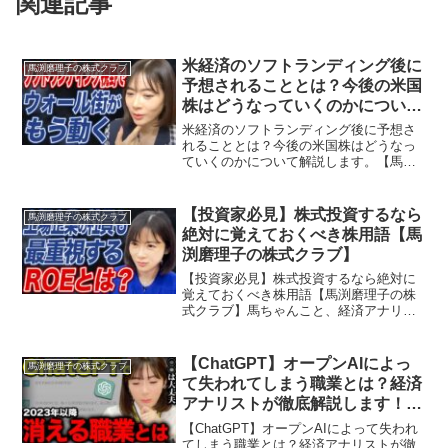
関連記事
米経済のソフトランディング後に
馬渕磨理子の株式クラブ
予想されることとは？今後の米国
株はどうなっていくのかについて
解説します。【馬渕磨理子の株式
米経済のソフトランディング後に予想さ
クラブ】
れることとは？今後の米国株はどうなっ
ていくのかについて解説します。【馬渕
磨理子の株式クラブ】馬ちゃんこと、経
済アナリストの馬渕磨理子です🐴✨株式
クラブの皆さん、今日も見てくれてあり
【投資家必見】株式投資するなら
馬渕磨理子の株式クラブ
がとうございます😊本日は...
絶対に覚えておくべき株用語【馬
渕磨理子の株式クラブ】
【投資家必見】株式投資するなら絶対に
覚えておくべき株用語【馬渕磨理子の株
式クラブ】馬ちゃんこと、経済アナリス
トの馬渕磨理子です🐴✨株式クラブの皆
さん、今日も見てくれてありがとうござ
います😊本日は、知っていると株式投資
【ChatGPT】オープンAIによっ
馬渕磨理子の株式クラブ
に役立つPER, PBR...
て失われてしまう職業とは？経済
アナリストが徹底解説します！
【馬渕磨理子の株式クラブ】
【ChatGPT】オープンAIによって失われ
てしまう職業とは？経済アナリストが徹