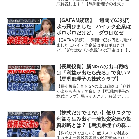
底解説します！【馬渕磨理子の株式クラ
ブ】馬ちゃんこと、経済アナリストの馬
渕磨理子です🐴✨株式クラブの皆さん、
今日も見てくれてありがとうございます
【GAFAM続落】一週間で63兆円
馬渕磨理子の株式クラブ
😊本日は、Cha...
吹っ飛びました…ハイテク企業は
ボロボロだけど、”ダウはなぜか
急騰”その理由は！【馬渕磨理子
【GAFAM続落】一週間で63兆円吹っ飛び
の株式クラブ】
ました...ハイテク企業はボロボロだけ
ど、”ダウはなぜか急騰”その理由は！【馬
渕磨理子の株式クラブ】この動画では
『【GAFAM続落】一週間で63兆円吹っ飛
びました...ハイテク企業はボロボロだけ
【長期投資】新NISAの出口戦略
馬渕磨理子の株式クラブ
ど、...
は「利益が出たら売る」で良い？
【馬渕磨理子の株式クラブ】
【長期投資】新NISAの出口戦略は「利益
が出たら売る」で良い？【馬渕磨理子の
株式クラブ】馬ちゃんこと、経済アナリ
ストの馬渕磨理子です🐴✨株式クラブの
皆さん、今日も見てくれてありがとうご
ざいます😊本日は、新NISAのきれいな終
【株式だけではない】低リスクで
馬渕磨理子の株式クラブ
わり方についてお...
利益を生み出す一流投資家達の投
資戦略とは？【馬渕磨理子の株式
クラブ】
【株式だけではない】低リスクで利益を
生み出す一流投資家達の投資戦略とは？