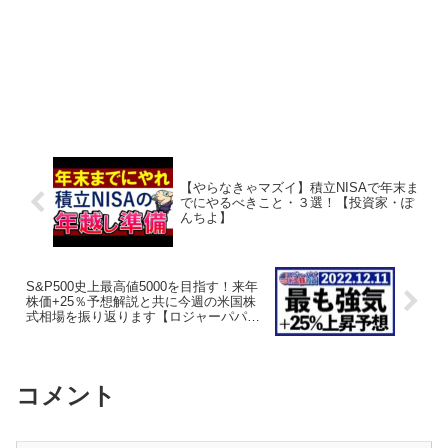
【やらなきゃマズイ】積立NISAで年末ま
でにやるべきこと・３選！【投資家・ぽ
んちよ】
S&P500史上最高値5000を目指す！来年
株価+25％予想解説と共に今週の米国株
式相場を振り返ります【ロジャーパパ米
国株投資】
コメント