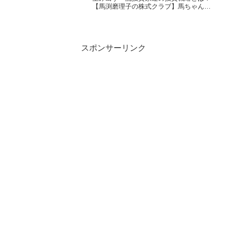
【馬渕磨理子の株式クラブ】馬ちゃんこ
と、経済アナリストの馬渕磨理子です🐴
✨株式クラブの皆さん、今日も見てくれ
てありがとうございます😊本日は、成功
者の考え方についてお話し...
スポンサーリンク