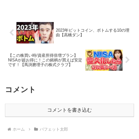
2023年ビットコイン、ボトムする10の理
由【高橋ダン】
【この株買い時/資産所得倍増プラン】
NISAが超お得に！この銘柄が買えば安定
です！【馬渕磨理子の株式クラブ】
コメント
コメントを書き込む
ホーム
バフェット太郎