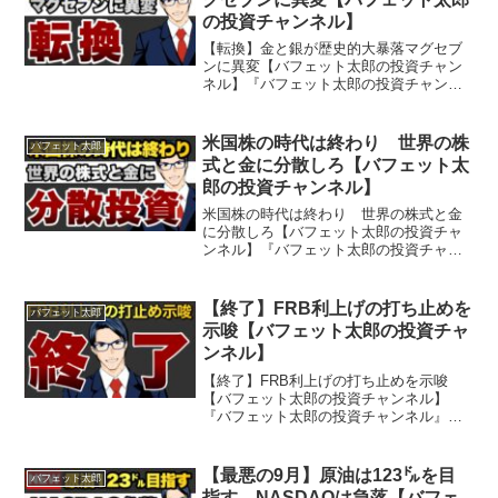
の投資チャンネル】
【転換】金と銀が歴史的大暴落マグセブ
ンに異変【バフェット太郎の投資チャン
ネル】『バフェット太郎の投資チャンネ
ル』とは…億万投資家バフェット太郎が
投資や経済など気になるニュースをわか
りやすく解説する、投資・経済専門番組
米国株の時代は終わり 世界の株
バフェット太郎
です。バフェット太郎氏は...
式と金に分散しろ【バフェット太
郎の投資チャンネル】
米国株の時代は終わり 世界の株式と金
に分散しろ【バフェット太郎の投資チャ
ンネル】『バフェット太郎の投資チャン
ネル』とは…億万投資家バフェット太郎
が投資や経済など気になるニュースをわ
かりやすく解説する、投資・経済専門番
【終了】FRB利上げの打ち止めを
バフェット太郎
組です。バフェット太郎氏...
示唆【バフェット太郎の投資チャ
ンネル】
【終了】FRB利上げの打ち止めを示唆
【バフェット太郎の投資チャンネル】
『バフェット太郎の投資チャンネル』と
は…億万投資家バフェット太郎が投資や
経済など気になるニュースをわかりやす
く解説する、投資・経済専門番組です。
【最悪の9月】原油は123㌦を目
バフェット太郎
バフェット太郎氏は『バカで...
指す NASDAQは急落【バフェ