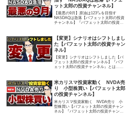
ット太郎の投資チャンネル】
【最悪の9月】原油は123㌦を目指す
NASDAQは急落【バフェット太郎の投資
チャンネル】『バフェット太郎の投資チ
ャンネル』とは…億万投資家バフェット
太郎が投資や経済など気になるニュース
をわかりやすく解説する、投資・経済専
【変更】シナリオはシフトしまし
バフェット太郎
門番組です。バフェ...
た【バフェット太郎の投資チャン
ネル】
【変更】シナリオはシフトしました【バ
フェット太郎の投資チャンネル】『バフ
ェット太郎の投資チャンネル』とは…億
万投資家バフェット太郎が投資や経済な
ど気になるニュースをわかりやすく解説
する、投資・経済専門番組です。バフェ
米カリスマ投資家動く NVDA売
バフェット太郎
ット太郎氏は『バカでも稼...
り 小型株買い【バフェット太郎
の投資チャンネル】
米カリスマ投資家動く NVDA売り 小
型株買い【バフェット太郎の投資チャン
ネル】『バフェット太郎の投資チャンネ
ル』とは…億万投資家バフェット太郎が
投資や経済など気になるニュースをわか
りやすく解説する、投資・経済専門番組
です。バフェット太郎氏...