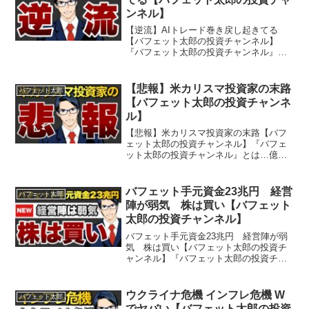
ンネル】
【逆流】AIトレード巻き戻し起きてる
【バフェット太郎の投資チャンネル】
『バフェット太郎の投資チャンネル』と
は…億万投資家バフェット太郎が投資や
経済など気になるニュースをわかりやす
く解説する、投資・経済専門番組です。
【悲報】米カリスマ投資家の末路
バフェット太郎
バフェット太郎氏は『バカで...
【バフェット太郎の投資チャンネ
ル】
【悲報】米カリスマ投資家の末路【バフ
ェット太郎の投資チャンネル】『バフェ
ット太郎の投資チャンネル』とは…億万
投資家バフェット太郎が投資や経済など
気になるニュースをわかりやすく解説す
る、投資・経済専門番組です。バフェッ
バフェット手元資金23兆円 経営
バフェット太郎
ト太郎氏は『バカでも稼げ...
陣が弱気 株は買い【バフェット
太郎の投資チャンネル】
バフェット手元資金23兆円 経営陣が弱
気 株は買い【バフェット太郎の投資チ
ャンネル】『バフェット太郎の投資チャ
ンネル』とは…億万投資家バフェット太
郎が投資や経済など気になるニュースを
わかりやすく解説する、投資・経済専門
ウクライナ危機 インフレ危機 W
バフェット太郎
番組です。バフェット太...
でヤバい【バフェット太郎の投資