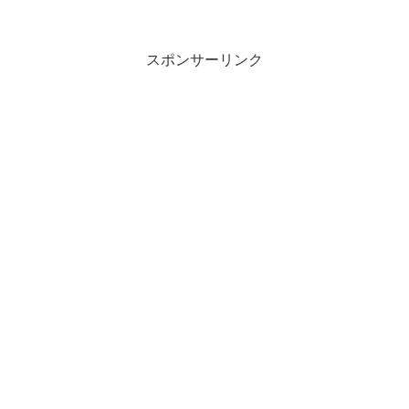
ス、資産運用、自己投資の情報をお届
け。真剣に一歩抜きん出たい人のための
番組。MBA保有の脳科学...
スポンサーリンク