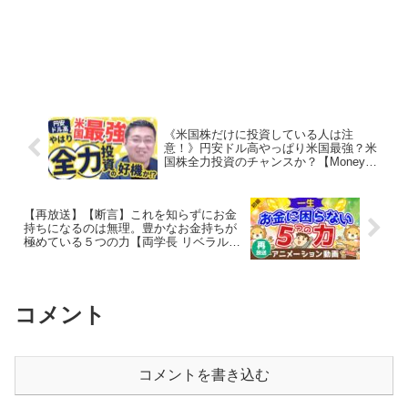
《米国株だけに投資している人は注
意！》円安ドル高やっぱり米国最強？米
国株全力投資のチャンスか？【Money
Sense College】
【再放送】【断言】これを知らずにお金
持ちになるのは無理。豊かなお金持ちが
極めている５つの力【両学長 リベラルア
ーツ大学】
コメント
コメントを書き込む