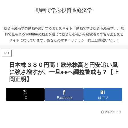
動画で学ぶ投資＆経済学
投資＆経済学の動画を紹介するまとめサイト「動画で学ぶ投資＆経済学」。無
料で見られるYoutubeの動画を通じて投資初心者から経験者まで皆が楽しめる
サイトになっています。あなたのマネーリテラシー向上は間違いなし！
PR
日本株３８０円高！欧米株高と円安追い風
に強さ増すが、一旦●●へ調整警戒も？【上
岡正明】
X
Facebook
はてブ
2022.10.19