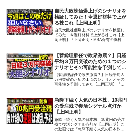
自民大敗株価爆上げのシナリオを
上岡正明【MBA保有の脳科学者】
検証してみた！今週好材料で上が
る株これ【上岡正明】
自民大敗株価爆上げのシナリオを検証し
てみた！今週好材料で上がる株これ【上
岡正明】『上岡正明・MBA保有の脳科学
者』チャンネルでは…株式投資、経済ニ
ュース、資産運用、自己投資の情報をお
届け。真剣に一歩抜きん出たい人のため
【菅総理辞任で政界激震？】日経
上岡正明【MBA保有の脳科学者】
の番組。MBA保有の脳...
平均３万円突破のための１つのシ
ナリオとその可能性を予測してみ
た【上岡正明】
【菅総理辞任で政界激震？】日経平均３
万円突破のための１つのシナリオとその
可能性を予測してみた【上岡正明】『上
岡正明・MBA保有の脳科学者』チャンネ
ルでは…株式投資、経済ニュース、資産
運用、自己投資の情報をお届け。真剣に
急降下続く人気の日本株、10兆円
上岡正明【MBA保有の脳科学者】
一歩抜きん出たい人のた...
の受注残で復活シグナル点灯か
【上岡正明】
急降下続く人気の日本株、10兆円の受注
残で復活シグナル点灯か【上岡正明】こ
の動画では『急降下続く人気の日本株、
10兆円の受注残で復活シグナル点灯か』