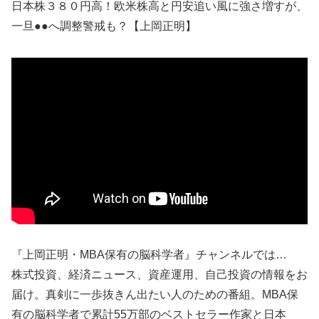
日本株３８０円高！欧米株高と円安追い風に強さ増すが、
一旦●●へ調整警戒も？【上岡正明】
『上岡正明・MBA保有の脳科学者』チャンネルでは…
株式投資、経済ニュース、資産運用、自己投資の情報をお
届け。真剣に一歩抜きん出たい人のための番組。MBA保
有の脳科学者で累計55万部のベストセラー作家と日本