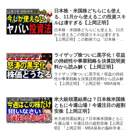
を学ぶことができます。『上岡正明・
MBA保有の脳科学者』チャンネルでは…
日本株・米国株どちらにも使え
上岡正明【MBA保有の脳科学者】
株式投資、経済ニュー...
る、11月から使えるこの投資スキ
ルは凄すぎる【上岡正明】
日本株・米国株どちらにも使える、11月
から使えるこの投資スキルは凄すぎる
【上岡正明】この動画では『日本株・米
国株どちらにも使える、11月から使える
この投資スキルは凄すぎる』を学ぶこと
ができます。『上岡正明・MBA保有の脳
ライザップ株ついに黒字化！収益
上岡正明【MBA保有の脳科学者】
科学者』チャンネルで...
の持続性や事業戦略を決算説明資
料から読み解く【上岡正明】
ライザップ株ついに黒字化！収益の持続
性や事業戦略を決算説明資料から読み解
く【上岡正明】『上岡正明・MBA保有の
脳科学者』チャンネルでは…株式投資、
経済ニュース、資産運用、自己投資の情
報をお届け。真剣に一歩抜きん出たい人
米大統領選結果は？日本株米国株
上岡正明【MBA保有の脳科学者】
のための番組。MBA保...
ともに今週山場！今週注目の超割
安株【上岡正明】
米大統領選結果は？日本株米国株ともに
今週山場！今週注目の超割安株【上岡正
明】『上岡正明・MBA保有の脳科学者』
チャンネルでは…株式投資、経済ニュー