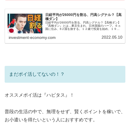
日経平均が26000円を割る、円高シグナル？【高
橋ダン】
日経平均が26000円を割る、円高シグナル？【高橋ダン】
『高橋ダン』とは…東京生まれ、日本国籍のハーフ。６ヵ
国に住み、6２国を旅する。１２歳で投資を始め、１９歳
でウォール街のメガ金融機関にインターンシップ従事。２
６歳でメンターとヘッジファン...
2022.05.10
investment-economy.com
まだポイ活してないの！？
オススメポイ活は『ハピタス』！
普段の生活の中で、無理をせず、賢くポイントを稼いで、
お小遣いを得たいという人におすすめです。