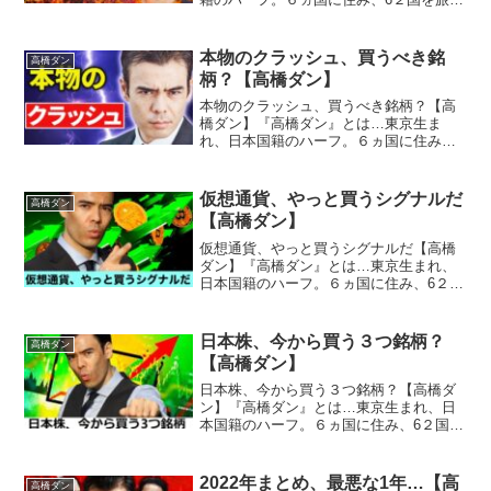
る。１２歳で投資を始め、１９歳でウォ
ール街のメガ金融機関にインターンシッ
プ従事。２６歳でメンターとヘッジファ
本物のクラッシュ、買うべき銘
高橋ダン
ンド立ち上げ、３０歳で...
柄？【高橋ダン】
本物のクラッシュ、買うべき銘柄？【高
橋ダン】『高橋ダン』とは…東京生ま
れ、日本国籍のハーフ。６ヵ国に住み、
６２か国を旅する。１２歳で投資を始
め、１９歳でウォール街のメガ金融機関
にインターンシップ従事。２６歳でメン
仮想通貨、やっと買うシグナルだ
高橋ダン
ターとヘッジファンド立ち上げ...
【高橋ダン】
仮想通貨、やっと買うシグナルだ【高橋
ダン】『高橋ダン』とは…東京生まれ、
日本国籍のハーフ。６ヵ国に住み、6２国
を旅する。１２歳で投資を始め、１９歳
でウォール街のメガ金融機関にインター
ンシップ従事。２６歳でメンターとヘッ
日本株、今から買う３つ銘柄？
高橋ダン
ジファンド立ち上げ、３...
【高橋ダン】
日本株、今から買う３つ銘柄？【高橋ダ
ン】『高橋ダン』とは…東京生まれ、日
本国籍のハーフ。６ヵ国に住み、6２国を
旅する。１２歳で投資を始め、１９歳で
ウォール街のメガ金融機関にインターン
シップ従事。２６歳でメンターとヘッジ
2022年まとめ、最悪な1年…【高
高橋ダン