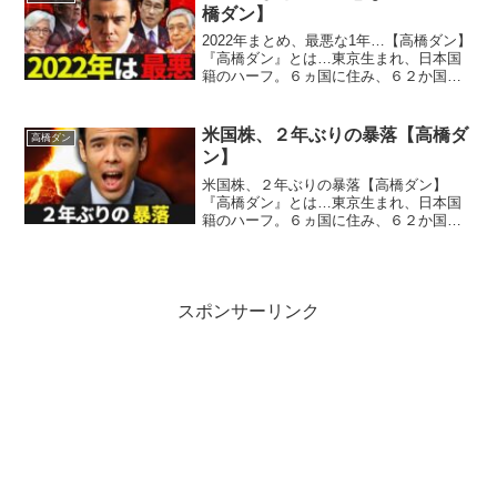
ファンド立ち上げ、３０...
橋ダン】
2022年まとめ、最悪な1年…【高橋ダン】
『高橋ダン』とは…東京生まれ、日本国
籍のハーフ。６ヵ国に住み、６２か国を
旅する。１２歳で投資を始め、１９歳で
ウォール街のメガ金融機関にインターン
シップ従事。２６歳でメンターとヘッジ
米国株、２年ぶりの暴落【高橋ダ
高橋ダン
ファンド立ち上げ、...
ン】
米国株、２年ぶりの暴落【高橋ダン】
『高橋ダン』とは…東京生まれ、日本国
籍のハーフ。６ヵ国に住み、６２か国を
旅する。１２歳で投資を始め、１９歳で
ウォール街のメガ金融機関にインターン
シップ従事。２６歳でメンターとヘッジ
ファンド立ち上げ、３０歳で...
スポンサーリンク