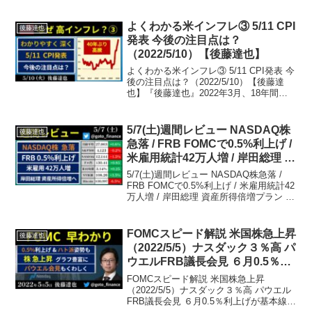
18年間つとめた日本経済新聞社を退職。4
月からフリーランスで、投資・経済情報
を「早く、簡潔に、偏りなく」発信。T...
よくわかる米インフレ③ 5/11 CPI
後藤達也
発表 今後の注目点は？
（2022/5/10）【後藤達也】
よくわかる米インフレ③ 5/11 CPI発表 今
後の注目点は？（2022/5/10）【後藤達
也】『後藤達也』2022年3月、18年間つ
とめた日本経済新聞社を退職。4月からフ
リーランスで、投資・経済情報を「早
く、簡潔に、偏りなく」発信。Twi...
5/7(土)週間レビュー NASDAQ株
後藤達也
急落 / FRB FOMCで0.5%利上げ /
米雇用統計42万人増 / 岸田総理 資
産所得倍増プラン / 円安・米長期
5/7(土)週間レビュー NASDAQ株急落 /
金利上昇【後藤達也】
FRB FOMCで0.5%利上げ / 米雇用統計42
万人増 / 岸田総理 資産所得倍増プラン /
円安・米長期金利上昇【後藤達也】『後
藤達也』2022年3月、18年間つとめた日
本経済新聞社を...
FOMCスピード解説 米国株急上昇
後藤達也
（2022/5/5）ナスダック３％高 パ
ウエルFRB議長会見 ６月0.5％利
上げが基本線【後藤達也】
FOMCスピード解説 米国株急上昇
（2022/5/5）ナスダック３％高 パウエル
FRB議長会見 ６月0.5％利上げが基本線