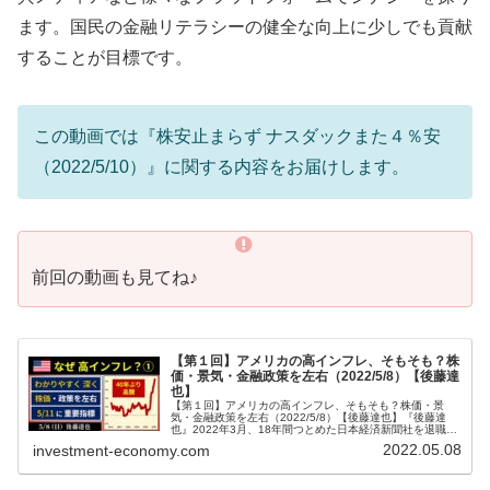
ます。国民の金融リテラシーの健全な向上に少しでも貢献
することが目標です。
この動画では『株安止まらず ナスダックまた４％安
（2022/5/10）』に関する内容をお届けします。
前回の動画も見てね♪
【第１回】アメリカの高インフレ、そもそも？株
価・景気・金融政策を左右（2022/5/8）【後藤達
也】
【第１回】アメリカの高インフレ、そもそも？株価・景
気・金融政策を左右（2022/5/8）【後藤達也】『後藤達
也』2022年3月、18年間つとめた日本経済新聞社を退職。
4月からフリーランスで、投資・経済情報を「早く、簡潔
2022.05.08
investment-economy.com
に、偏りなく」発信。T...