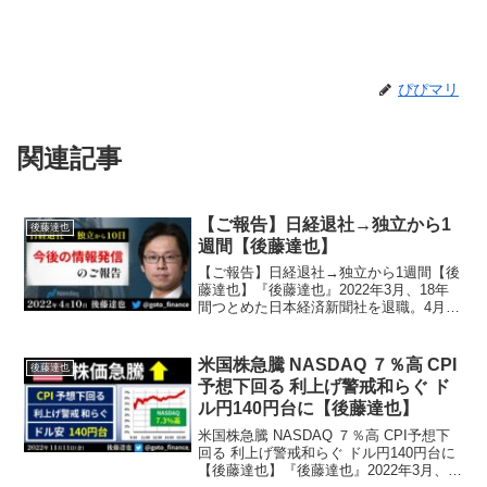
ぴぴマリ
関連記事
【ご報告】日経退社→独立から1
後藤達也
週間【後藤達也】
【ご報告】日経退社→独立から1週間【後
藤達也】『後藤達也』2022年3月、18年
間つとめた日本経済新聞社を退職。4月か
らフリーランスで、投資・経済情報を
「早く、簡潔に、偏りなく」発信。
TwitterやTikTok、noteほか、テレビや新
米国株急騰 NASDAQ ７％高 CPI
後藤達也
興...
予想下回る 利上げ警戒和らぐ ド
ル円140円台に【後藤達也】
米国株急騰 NASDAQ ７％高 CPI予想下
回る 利上げ警戒和らぐ ドル円140円台に
【後藤達也】『後藤達也』2022年3月、