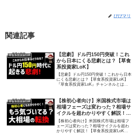
ぴぴマリ
関連記事
【悲劇】ドル円150円突破！これ
草食系投資家LoK
から日本にくる悲劇とは？【草食
系投資家LoK】
【悲劇】ドル円150円突破！これから日本
にくる悲劇とは？【草食系投資家LoK】
『草食系投資家LoK』チャンネルとは…
草食系な生き方やお金の勉強や投資に関
することを超わかりやすく発信しており
ます。投資や副業、スキルアップしたい
【株初心者向け】米国株式市場は
草食系投資家LoK
ビジネスパーソン...
相場フェーズは変わった？相場サ
イクルを超わかりやすく解説！
【草食系投資家LoK】
【株初心者向け】米国株式市場は相場フ
ェーズは変わった？相場サイクルを超わ
かりやすく解説！【草食系投資家LoK】
『草食系投資家LoK』チャンネルとは…