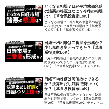
草食系な生き方やお金の勉強や投資に関
することを超わかりやすく発信しており
どうなる相場？日経平均株価急落
草食系投資家LoK
ます。投資や副業、ス...
の諸悪の根源はなに？今後の相場
は？【草食系投資家LoK】
どうなる相場？日経平均株価急落の諸悪
の根源はなに？今後の相場は？【草食系
投資家LoK】『草食系投資家LoK』チャン
ネルとは…草食系な生き方やお金の勉強
や投資に関することを超わかりやすく発
信しております。投資や副業、スキルア
日経平均相場は二番底を形成か？
草食系投資家LoK
ップしたいビジネス...
少し風向き変わってきた？【草食
系投資家LoK】
日経平均相場は二番底を形成か？少し風
向き変わってきた？【草食系投資家
LoK】『草食系投資家LoK』チャンネルと
は…草食系な生き方やお金の勉強や投資
に関することを超わかりやすく発信して
おります。投資や副業、スキルアップし
日経平均株価は高値抜けできる
草食系投資家LoK
たいビジネスパーソンの...
か？決算出だし好調で勢いつく
か？【草食系投資家LoK】
日経平均株価は高値抜けできるか？決算
出だし好調で勢いつくか？【草食系投資
家LoK】『草食系投資家LoK』チャンネル
とは…草食系な生き方やお金の勉強や投