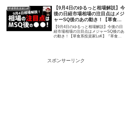
資に関することを超わかりやすく発信し
ております。投資や副業、スキルアップ
【9月4日のゆるっと相場解説】今
草食系投資家LoK
したいビジネスパー...
後の日経市場相場の注目点はメジ
ャーSQ後のあの動き！【草食系
投資家LoK】
【9月4日のゆるっと相場解説】今後の日
経市場相場の注目点はメジャーSQ後のあ
の動き！【草食系投資家LoK】『草食系
投資家LoK』チャンネルとは…草食系な
生き方やお金の勉強や投資に関すること
を超わかりやすく発信しております。投
資や副業、スキル...
スポンサーリンク