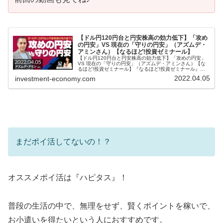
【ドル円120円台と円安株高の効力低下】「攻め
の円安」VS 現在の「守りの円安」（アズムデ・
アミンさん）【なるほど!投資ゼミナール】
【ドル円120円台と円安株高の効力低下】「攻めの円安」
VS 現在の「守りの円安」（アズムデ・アミンさん）【な
るほど!投資ゼミナール】『なるほど!投資ゼミナール』で
は…投資家でフリーアナウンサーの大橋ひろこが、投資・
2022.04.05
investment-economy.com
お金についてホットなテーマ...
まだポイ活してないの！？
オススメポイ活は『ハピタス』！
普段の生活の中で、無理をせず、賢くポイントを稼いで、
お小遣いを得たいという人におすすめです。