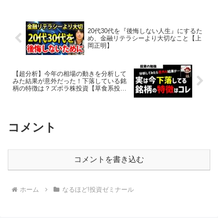
20代30代を『後悔しない人生』にするた
め、金融リテラシーより大切なこと【上
岡正明】
【超分析】今年の相場の動きを分析して
みた結果が意外だった！下落している銘
柄の特徴は？ズボラ株投資【草食系投資
家LoK】
コメント
コメントを書き込む
ホーム
なるほど!投資ゼミナール