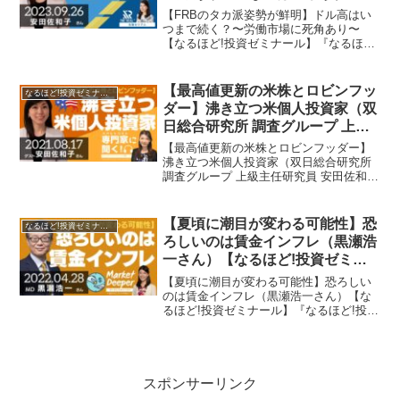
ナール】
【FRBのタカ派姿勢が鮮明】ドル高はい
つまで続く？〜労働市場に死角あり〜
【なるほど!投資ゼミナール】『なるほど!
投資ゼミナール』では…投資家でフリー
アナウンサーの大橋ひろこが、投資・お
金についてホットなテーマ、そして様々
【最高値更新の米株とロビンフッ
なるほど!投資ゼミナール
なゲストをお呼びして...
ダー】沸き立つ米個人投資家（双
日総合研究所 調査グループ 上級
主任研究員 安田佐和子さん）
【最高値更新の米株とロビンフッダー】
【なるほど!投資ゼミナール】
沸き立つ米個人投資家（双日総合研究所
調査グループ 上級主任研究員 安田佐和子
さん）【なるほど!投資ゼミナール】『な
るほど!投資ゼミナール』では…投資家で
フリーアナウンサーの大橋ひろこが、投
【夏頃に潮目が変わる可能性】恐
なるほど!投資ゼミナール
資・お金につい...
ろしいのは賃金インフレ（黒瀬浩
一さん）【なるほど!投資ゼミナ
ール】
【夏頃に潮目が変わる可能性】恐ろしい
のは賃金インフレ（黒瀬浩一さん）【な
るほど!投資ゼミナール】『なるほど!投資
ゼミナール』では…投資家でフリーアナ
ウンサーの大橋ひろこが、投資・お金に
ついてホットなテーマ、そして様々なゲ
ストをお呼びして、投...
スポンサーリンク