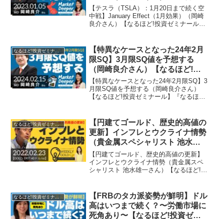
ん）【なるほど!投資ゼミナー
【テスラ（TSLA）：1月20日まで続く空
ル】
中戦】January Effect（1月効果）（岡崎
良介さん）【なるほど!投資ゼミナール】
『なるほど!投資ゼミナール』では…投資
家でフリーアナウンサーの大橋ひろこ
が、投資・お金についてホットなテー
【特異なケースとなった24年2月
なるほど!投資ゼミナール
マ...
限SQ】3月限SQ値を予想する
（岡崎良介さん）【なるほど!投
資ゼミナール】
【特異なケースとなった24年2月限SQ】3
月限SQ値を予想する（岡崎良介さん）
【なるほど!投資ゼミナール】『なるほど!
投資ゼミナール』では…投資家でフリー
アナウンサーの大橋ひろこが、投資・お
金についてホットなテーマ、そして様々
【円建てゴールド、歴史的高値の
なるほど!投資ゼミナール
なゲストをお呼...
更新】インフレとウクライナ情勢
（貴金属スペシャリスト 池水雄
一さん）【なるほど!投資ゼミナ
【円建てゴールド、歴史的高値の更新】
ール】
インフレとウクライナ情勢（貴金属スペ
シャリスト 池水雄一さん）【なるほど!投
資ゼミナール】『なるほど!投資ゼミナー
ル』では…投資家でフリーアナウンサー
の大橋ひろこが、投資・お金についてホ
【FRBのタカ派姿勢が鮮明】ドル
なるほど!投資ゼミナール
ットなテーマ、そし...
高はいつまで続く？〜労働市場に
死角あり〜【なるほど!投資ゼミ