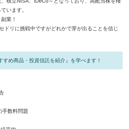
積立NISA、iDeCo～となっており、高配当株を権
っています。
＆副業！
電脳セドリに挑戦中ですがどれかで芽が出ることを信じ
のおすすめ商品・投資信託を紹介』を学べます！
告
ドの手数料問題