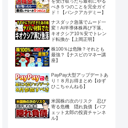
を受け取ったら最初にやる
べき５つのことを完全ガイ
ド！【バンクアカデミー】
ナスダック急落でムード一
変！AI半導体株再び下落、
キオクシア10％安でトレン
ド転換か【上岡正明】
株100％は危険？それとも
最強？【ナスビのマネー講
座】
PayPay大型アップデートあ
り！８月お得まとめ【ゆず
ひこちゃんねる】
米国株の次のリスク 忍び
寄る危機 隠れ負債【バフ
ェット太郎の投資チャンネ
ル】