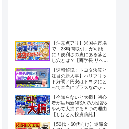
【注意点アリ】米国株市場
で「23時間取引」が可能
に！便利さの裏にある落と
し穴とは？【両学長 リベラ
ルアーツ大学】
【速報解説：トヨタ決算と
注目の新人事】ハリブリッ
ド好調／円安はトヨタにと
って本当にプラスなのか？
／BRアドミ改革のミッショ
【今知らないと大損】初心
ン／ホンダは中国で大苦戦
者が結局新NISAでの投資を
／ホンダ２輪が絶好調の理
やめて大損する５つの理由
由【PIVOT】
【しばとん投資信託】
【50代・60代向け】退職金