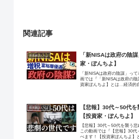
関連記事
「新NISAは政府の陰
投資家ぽんちよ
家・ぽんちよ】
「新NISAは政府の陰謀」っ
画では『「新NISAは政府の
資家ぽんちよ】とは…経済的自
【悲報】30代～50代
投資家ぽんちよ
【投資家・ぽんちよ】
【悲報】30代～50代を襲う
この動画では『【悲報】30代
べます！【投資家ぽんちよ】と