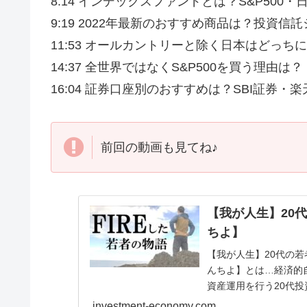
8:14 インデックスファンドとは？S&P500・
9:19 2022年最新のおすすめ商品は？投資信
11:53 オールカントリーと除く日本はどっち
14:37 全世界ではなくS&P500を買う理由は？
16:04 証券口座別のおすすめは？SBI証券・
前回の動画も見てね♪
【我が人生】20
ちよ】
【我が人生】20代の若
んちよ】とは…経済的
資産運用を行う20代
託、積立NISA、...
investment-economy.com