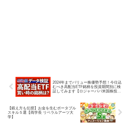
2024年までバリュー株優勢予想！今仕込
むべき高配当ETF銘柄を投資期間別に検
証してみます【ロジャーパパ米国株投
資】
【鍛え方も伝授】お金を生むポータブル
スキル５選【両学長 リベラルアーツ大
学】