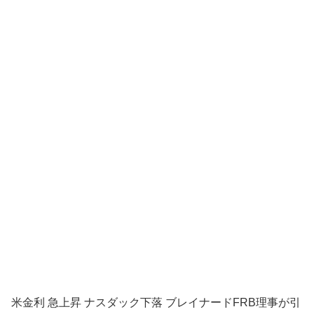
米金利 急上昇 ナスダック下落 ブレイナードFRB理事が引