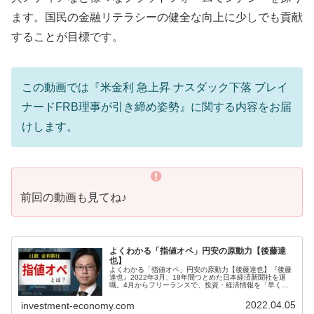
ます。国民の金融リテラシーの健全な向上に少しでも貢献
することが目標です。
この動画では『米金利 急上昇 ナスダック下落 ブレイ
ナードFRB理事が引き締め姿勢』に関する内容をお届
けします。
前回の動画も見てね♪
よくわかる「指値オペ」円安の原動力【後藤達
也】
よくわかる「指値オペ」円安の原動力【後藤達也】『後藤
達也』2022年3月、18年間つとめた日本経済新聞社を退
職。4月からフリーランスで、投資・経済情報を「早く、
簡潔に、偏りなく」発信。TwitterやTikTok、noteほか、テ
レビや新興...
2022.04.05
investment-economy.com