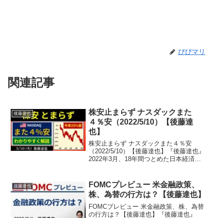
ぴぴマリ
関連記事
株安止まらず ナスダックまた
後藤達也
４％安（2022/5/10）【後藤達
也】
株安止まらず ナスダックまた４％安
（2022/5/10）【後藤達也】『後藤達也』
2022年3月、18年間つとめた日本経済新
聞社を退職。4月からフリーランスで、投
資・経済情報を「早く、簡潔に、偏りな
く」発信。TwitterやTikTok、no...
FOMCプレビュー 米金融政策、
後藤達也
株、為替の行方は？【後藤達也】
FOMCプレビュー 米金融政策、株、為替
の行方は？【後藤達也】『後藤達也』