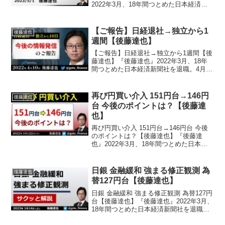
2022年3月、18年間つとめた日本経済新
聞社を退職。4月からフリーランスで、投
資・経済情報を「早く、簡潔に、偏りな
く」発信。TwitterやTikTok、noteほ...
【ご報告】日経退社→独立から1
後藤達也
週間【後藤達也】
【ご報告】日経退社→独立から1週間【後
藤達也】『後藤達也』2022年3月、18年
間つとめた日本経済新聞社を退職。4月か
らフリーランスで、投資・経済情報を
「早く、簡潔に、偏りなく」発信。
TwitterやTikTok、noteほか、テレビや新
再び円買い介入 151円台→146円
後藤達也
興...
台 今後のポイントは？【後藤達
也】
再び円買い介入 151円台→146円台 今後
のポイントは？【後藤達也】『後藤達
也』2022年3月、18年間つとめた日本経
済新聞社を退職。4月からフリーランス
で、投資・経済情報を「早く、簡潔に、
偏りなく」発信。TwitterやTikTok、n...
日銀 金融緩和 強まる修正観測 為
後藤達也
替127円台【後藤達也】
日銀 金融緩和 強まる修正観測 為替127円
台【後藤達也】『後藤達也』2022年3月、
18年間つとめた日本経済新聞社を退職。4
月からフリーランスで、投資・経済情報