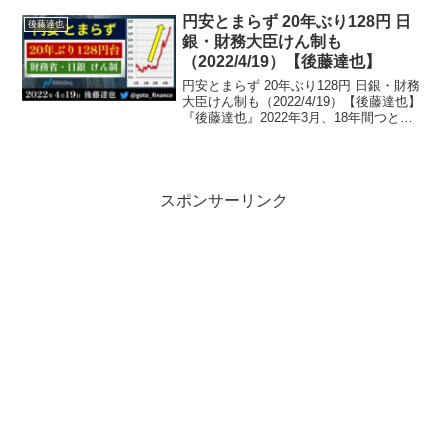
を「早く、簡潔に、偏りなく」発信。
TwitterやTikTok、noteほか、...
円安とまらず 20年ぶり128円 日
後藤達也
銀・財務大臣けん制も
（2022/4/19）【後藤達也】
円安とまらず 20年ぶり128円 日銀・財務
大臣けん制も（2022/4/19）【後藤達也】
『後藤達也』2022年3月、18年間つとめ
た日本経済新聞社を退職。4月からフリー
ランスで、投資・経済情報を「早く、簡
潔に、偏りなく」発信。Twitte...
スポンサーリンク