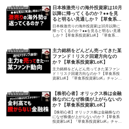
やお金の勉強や投資に関することを超わ
かりやすく発信しております。投資や副
日本株激売りの海外投資家は10月
草食系投資家LoK
業、スキルアップしたい...
以降に帰ってくるのか？●●を見
ると明るい見通しか？【草食系投
資家LoK】
日本株激売りの海外投資家は10月以降に
帰ってくるのか？●●を見ると明るい見通
しか？【草食系投資家LoK】『草食系投
資家LoK』チャンネルとは…草食系な生
き方やお金の勉強や投資に関することを
超わかりやすく発信しております。投資
主力銘柄をどんどん売ってきた某
草食系投資家LoK
や副業、スキルア...
ファンド！リスク回避方向なの
か？【草食系投資家LoK】
主力銘柄をどんどん売ってきた某ファン
ド！リスク回避方向なのか？【草食系投
資家LoK】『草食系投資家LoK』チャンネ
ルとは…草食系な生き方やお金の勉強や
投資に関することを超わかりやすく発信
しております。投資や副業、スキルアッ
【株初心者】オリックス株は金融
草食系投資家LoK
プしたいビジネスパ...
株なのになぜ株価が上がらないの
か？【草食系投資家LoK】
【株初心者】オリックス株は金融株なの
になぜ株価が上がらないのか？【草食系
投資家LoK】『草食系投資家LoK』チャン
ネルとは…草食系な生き方やお金の勉強