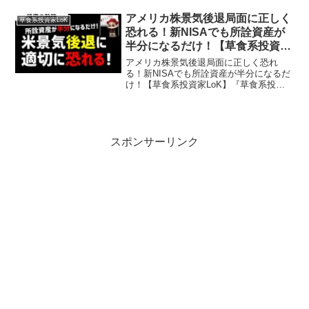
や投資に関することを超わかりやすく発
信しております。投資や副業、スキルア
アメリカ株景気後退局面に正しく
草食系投資家LoK
ップしたいビジネス...
恐れる！新NISAでも所詮資産が
半分になるだけ！【草食系投資家
LoK】
アメリカ株景気後退局面に正しく恐れ
る！新NISAでも所詮資産が半分になるだ
け！【草食系投資家LoK】『草食系投資
家LoK』チャンネルとは…草食系な生き
方やお金の勉強や投資に関することを超
わかりやすく発信しております。投資や
副業、スキルアップ...
スポンサーリンク