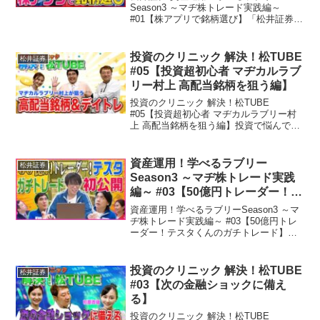
Season3 ～マヂ株トレード実践編～
#01【株アプリで銘柄選び】「松井証券
資産運用 学べるラブリー」がまたまた帰
ってきた！M-1グランプリ2020覇者のマ
ヂカルラブリー(野田クリスタル・村上)が
投資のクリニック 解決！松TUBE
松井証券
実際...
#05【投資超初心者 マヂカルラブ
リー村上 高配当銘柄を狙う編】
投資のクリニック 解決！松TUBE
#05【投資超初心者 マヂカルラブリー村
上 高配当銘柄を狙う編】投資で悩んでい
る個人投資家は数多くいます。そんな個
人投資家の悩みを解決する「投資クリニ
ック」が開院しました。医師役に坂本慎
資産運用！学べるラブリー
松井証券
太郎(Bコミ)さん...
Season3 ～マヂ株トレード実践
編～ #03【50億円トレーダー！テ
スタくんのガチトレード】
資産運用！学べるラブリーSeason3 ～マ
ヂ株トレード実践編～ #03【50億円トレ
ーダー！テスタくんのガチトレード】M-1
グランプリ2020覇者のマヂカルラブリー
(野田クリスタル・村上)が実際に株式投資
を始める、新シリーズ「マヂ株トレー...
投資のクリニック 解決！松TUBE
松井証券
#03【次の金融ショックに備え
る】
投資のクリニック 解決！松TUBE