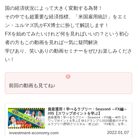
国の経済状況によって大きく変動する為替！
その中でも超重要な経済指標、「米国雇用統計」をエミ
ン・ユルマズ氏がFX博士に扮して解説します！
FXを始めてみたいけれど何を見ればいいの？という初心
者の方もこの動画を見れば一気に疑問解決
学びあり、笑いありの動画セミナーをぜひお楽しみくださ
い！
前回の動画も見てね♪
資産運用！学べるラブリー・Season4 ～FX編～
#05【スワップポイントを学ぶ】
資産運用！学べるラブリー・Season4 ～FX編～ #05【ス
ワップポイントを学ぶ】M-1グランプリ2020覇者のマヂカ
ルラブリー(野田クリスタル・村上)が、「FX取引」を学び
ます！第5回目は、「FXの魅力 スワップポイントを学
ぶ」円高・...
2022.01.07
investment-economy.com