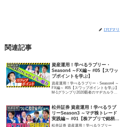
ぴぴマリ
関連記事
資産運用！学べるラブリー・
松井証券
Season4 ～FX編～ #05【スワッ
プポイントを学ぶ】
資産運用！学べるラブリー・Season4 ～
FX編～ #05【スワップポイントを学ぶ】
M-1グランプリ2020覇者のマヂカルラブ
リー(野田クリスタル・村上)が、「FX取
引」を学びます！第5回目は、「FXの魅
力 スワップポイントを学ぶ」円高・...
松井証券 資産運用！学べるラブ
松井証券
リーSeason3 ～マヂ株トレード
実践編～ #01【株アプリで銘柄選
び】
松井証券 資産運用！学べるラブリー