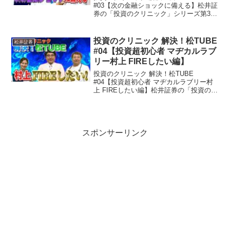
#03【次の金融ショックに備える】松井証
券の「投資のクリニック」シリーズ第3弾
投資で悩んでいる個人投資家は数多くい
ます。そんな個人投資家の悩みを解決す
る「投資クリニック」が開院しました。
投資のクリニック 解決！松TUBE
松井証券
医師役に坂本慎太郎...
#04【投資超初心者 マヂカルラブ
リー村上 FIREしたい編】
投資のクリニック 解決！松TUBE
#04【投資超初心者 マヂカルラブリー村
上 FIREしたい編】松井証券の「投資のク
リニック」シリーズ第4弾投資で悩んでい
る個人投資家は数多くいます。そんな個
人投資家の悩みを解決する「投資クリニ
ック」が開院...
スポンサーリンク