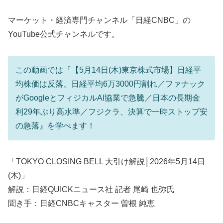
マーケット・経済専門チャンネル「日経CNBC」の
YouTube公式チャンネルです。
この動画では『【5月14日(木)東京株式市場】日経平
均株価は反落、日経平均6万3000円割れ／ファナック
がGoogleとフィジカルAI協業で急騰／日本の長期金
利29年ぶり高水準／フジクラ、決算で一時ストップ安
の急落』を学べます！
「TOKYO CLOSING BELL 大引け解説│2026年5月14日
(木)」
解説：日経QUICKニュース社 記者 尾崎 也弥氏
聞き手：日経CNBCキャスター 曽根 純恵