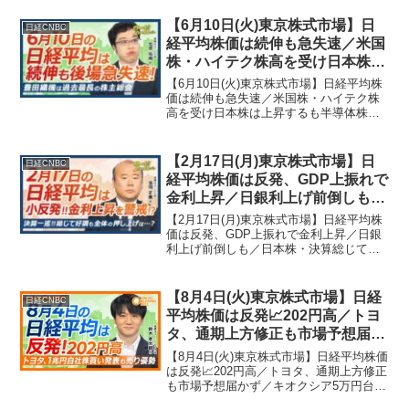
【6月10日(火)東京株式市場】日
日経CNBC
経平均株価は続伸も急失速／米国
株・ハイテク株高を受け日本株は
上昇するも半導体株は伸び悩み／
【6月10日(火)東京株式市場】日経平均株
スタンダード指数はビットコイン
価は続伸も急失速／米国株・ハイテク株
高を受け日本株は上昇するも半導体株は
関連株けん引／日米両政府はG7
伸び悩み／スタンダード指数はビットコ
サミットで会談へ【日経CNBC】
イン関連株けん引／日米両政府はG7サミ
ットで会談へ【日経CNBC】マーケッ
【2月17日(月)東京株式市場】日
日経CNBC
ト・経済専門チャ...
経平均株価は反発、GDP上振れで
金利上昇／日銀利上げ前倒しも／
日本株・決算総じて好調／米国
【2月17日(月)東京株式市場】日経平均株
株・ナスダック100高値／GS集計
価は反発、GDP上振れで金利上昇／日銀
利上げ前倒しも／日本株・決算総じて好
FCI・金融環境緩和的／BofA季節
調／米国株・ナスダック100高値／GS集
性警告【日経CNBC】
計FCI・金融環境緩和的／BofA季節性警
告【日経CNBC】マーケット・経済専門
【8月4日(火)東京株式市場】日経
日経CNBC
チャ...
平均株価は反発📈202円高／トヨ
タ、通期上方修正も市場予想届か
ず／キオクシア5万円台を回復／
【8月4日(火)東京株式市場】日経平均株価
三菱重工、市場予想超えを評価し
は反発📈202円高／トヨタ、通期上方修正
も市場予想届かず／キオクシア5万円台を
買い集中／三菱UFJ、過去最高益
回復／三菱重工、市場予想超えを評価し
も株価下落【日経CNBC】