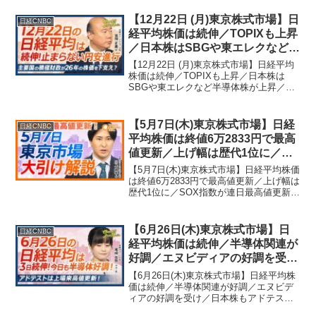
買い集中／三菱UFJ、過去最高益も株価
下落【日経CNBC】マーケット・経済専
【12月22日 (月)東京株式市場】日
日経CNBC
門チャン...
経平均株価は続伸／TOPIXも上昇
／日本株はSBGや東エレクなど半
導体株が上昇／円安進行で食料品
【12月22日 (月)東京株式市場】日経平均
や陸運など売られる／利上げで銀
株価は続伸／TOPIXも上昇／日本株は
SBGや東エレクなど半導体株が上昇／円
行株や証券株などは買われる【日
安進行で食料品や陸運など売られる／利
経CNBC】
上げで銀行株や証券株などは買われる
【日経CNBC】マーケット・経済専門チ
【5月7日(木)東京株式市場】日経
日経CNBC
ャンネル「日...
平均株価は終値6万2833円で最高
値更新／上げ幅は歴代1位に／
SOX指数が連日最高値更新受け、
【5月7日(木)東京株式市場】日経平均株価
半導体関連が大幅上昇／日経平均
は終値6万2833円で最高値更新／上げ幅は
歴代1位に／SOX指数が連日最高値更新受
は25日移動平均線との上方乖離率
け、半導体関連が大幅上昇／日経平均は
10％に【日経CNBC】
25日移動平均線との上方乖離率10％に
【日経CNBC】マーケット・経済専門チ
【6月26日(木)東京株式市場】日
日経CNBC
ャン...
経平均株価は続伸／半導体関連が
好調／エヌビディアの好調を受け
／日本株もアドテストが上場来高
【6月26日(木)東京株式市場】日経平均株
／7月9日の関税猶予措置後に警戒
価は続伸／半導体関連が好調／エヌビデ
ィアの好調を受け／日本株もアドテスト
／カプコンも9期連続最高益を見
が上場来高／7月9日の関税猶予措置後に
込む【日経CNBC】