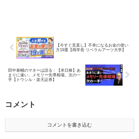
【今すぐ見直し】不幸になるお金の使い
方19選【両学長 リベラルアーツ大学】
田中泰輔のマネーは語る：【米日株】あ
まりに速い、メモリー先導相場。次の一
手【トウシル・楽天証券】
コメント
コメントを書き込む