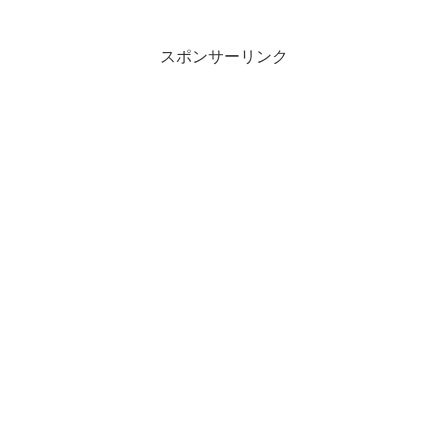
警戒／カプコンも9期連続最高益を見込む
【日経CNBC】マーケット・経済専門チ
ャンネル「日...
スポンサーリンク