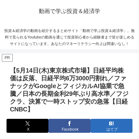
動画で学ぶ投資＆経済学
投資＆経済学の動画を紹介するまとめサイト「動画で学ぶ投資＆経済学」。無
料で見られるYoutubeの動画を通じて投資初心者から経験者まで皆が楽しめる
サイトになっています。あなたのマネーリテラシー向上は間違いなし！
PR
【5月14日(木)東京株式市場】日経平均株
価は反落、日経平均6万3000円割れ／ファ
ナックがGoogleとフィジカルAI協業で急
騰／日本の長期金利29年ぶり高水準／フジ
クラ、決算で一時ストップ安の急落【日経
CNBC】
X
Facebook
はてブ