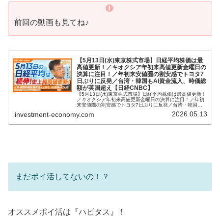
前回の動画も見てね♪
【5月13日(水)東京株式市場】日経平均株価は最
高値更新！／キオクシア年初来高値更新金曜日の
決算に注目！／年初来安値圏の割安感でトヨタ7
日ぶりに反発／台湾・韓国もAI資金流入、時価総
額が英国超え【日経CNBC】
【5月13日(水)東京株式市場】日経平均株価は最高値更新！
／キオクシア年初来高値更新金曜日の決算に注目！／年初
来安値圏の割安感でトヨタ7日ぶりに反発／台湾・韓国も
AI資金流入、時価総額が英国超え【日経CNBC】マーケッ
2026.05.13
investment-economy.com
ト・経済専門チャンネル...
まだポイ活してないの！？
オススメポイ活は『ハピタス』！