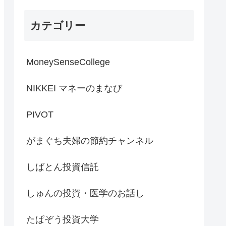
ン／ホンダは中国で大苦戦
／ホンダ２輪が絶好調の理
カテゴリー
由【PIVOT】
MoneySenseCollege
NIKKEI マネーのまなび
PIVOT
がまぐち夫婦の節約チャンネル
しばとん投資信託
しゅんの投資・医学のお話し
たぱぞう投資大学