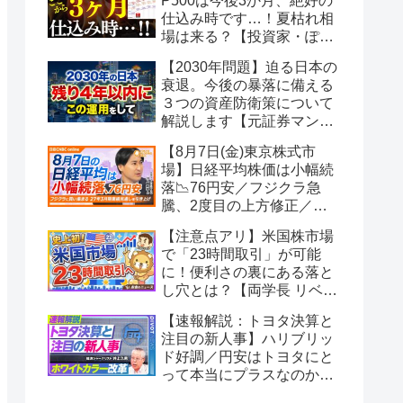
P500は今後3か月、絶好の
仕込み時です…！夏枯れ相
場は来る？【投資家・ぽん
ちよ】
【2030年問題】迫る日本の
衰退。今後の暴落に備える
３つの資産防衛策について
解説します【元証券マンの
誰でも分かるお金の話】
【8月7日(金)東京株式市
場】日経平均株価は小幅続
落📉76円安／フジクラ急
騰、2度目の上方修正／好
決算でメルカリや花王が年
【注意点アリ】米国株市場
初来高値／需給懸念でJX金
で「23時間取引」が可能
属・キオクシアは軟調【日
に！便利さの裏にある落と
経CNBC】
し穴とは？【両学長 リベラ
ルアーツ大学】
【速報解説：トヨタ決算と
注目の新人事】ハリブリッ
ド好調／円安はトヨタにと
って本当にプラスなのか？
／BRアドミ改革のミッショ