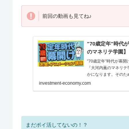
前回の動画も見てね♪
"70歳定年"時代
のマネリテ学園】
"70歳定年"時代が幕
『大河内薫のマネリテ
かになります。そのた
ではお金について学...
investment-economy.com
まだポイ活してないの！？