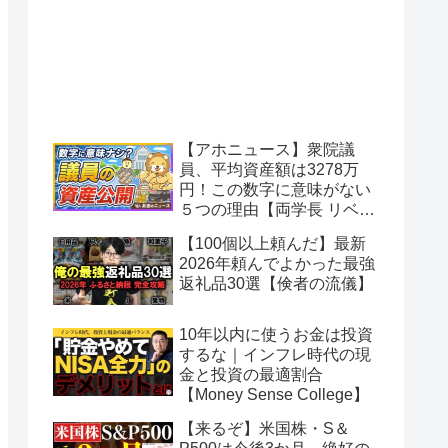
【アホニュース】衆院議
員、平均資産額は3278万
円！この数字に意味がない
５つの理由【両学長 リベラ
ルアーツ大学】
【100個以上頼んだ】最新
2026年頼んでよかった最強
返礼品30選【倹者の流儀】
10年以内に使うお金は投資
するな｜インフレ時代の現
金と投資の最適割合
【Money Sense College】
【来るぞ】米国株・S＆