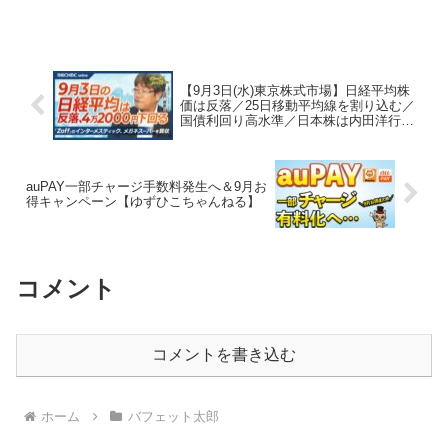
【9月3日(水)東京株式市場】日経平均株
価は反落／25日移動平均線を割り込む／
国債利回り高水準／日本株は内田洋行や
インターメスティックが好材料で上昇／
政局不安でトリプル安？／金利上昇でも
金融株買われず【日経CNBC】
auPAY一部チャージ手数料発生へ＆9月お
得キャンペーン【ゆずひこちゃんねる】
コメント
コメントを書き込む
ホーム
バフェット太郎