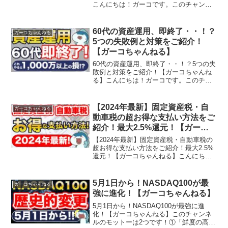
こんにちは！ガーコです。このチャンネ
ルのモットーは2つです！①「鮮度の高い
情報」②「わかりやすさ」スマホやネッ
トが苦手、情報が多すぎて困る、そうし
60代の資産運用、即終了・・！？
ガーコちゃんねる
た方に鮮度高くわ...
5つの失敗例と対策をご紹介！
【ガーコちゃんねる】
60代の資産運用、即終了・・！？5つの失
敗例と対策をご紹介！【ガーコちゃんね
る】こんにちは！ガーコです。このチャ
ンネルのモットーは2つです！①「鮮度の
高い情報」②「わかりやすさ」スマホや
ネットが苦手、情報が多すぎて困る、そ
【2024年最新】固定資産税・自
ガーコちゃんねる
うした方に鮮度高く...
動車税の超お得な支払い方法をご
紹介！最大2.5%還元！【ガーコ
ちゃんねる】
【2024年最新】固定資産税・自動車税の
超お得な支払い方法をご紹介！最大2.5%
還元！【ガーコちゃんねる】こんにち
は！ガーコです。このチャンネルのモッ
トーは2つです！①「鮮度の高い情報」
②「わかりやすさ」スマホやネットが苦
5月1日から！NASDAQ100が最
ガーコちゃんねる
手、情報が多すぎて...
強に進化！【ガーコちゃんねる】
5月1日から！NASDAQ100が最強に進
化！【ガーコちゃんねる】このチャンネ
ルのモットーは2つです！①「鮮度の高い