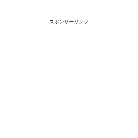
情報」②「わかりやすさ」スマホやネッ
トが苦手、情報が多すぎて困る、そうし
た方に鮮度高くわかりやすいお得なキャ
ッシュレス情報を...
スポンサーリンク