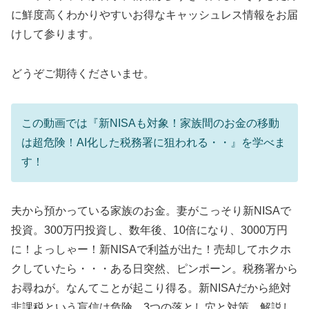
に鮮度高くわかりやすいお得なキャッシュレス情報をお届
けして参ります。
どうぞご期待くださいませ。
この動画では『新NISAも対象！家族間のお金の移動
は超危険！AI化した税務署に狙われる・・』を学べま
す！
夫から預かっている家族のお金。妻がこっそり新NISAで
投資。300万円投資し、数年後、10倍になり、3000万円
に！よっしゃー！新NISAで利益が出た！売却してホクホ
クしていたら・・・ある日突然、ピンポーン。税務署から
お尋ねが。なんてことが起こり得る。新NISAだから絶対
非課税という盲信は危険。3つの落とし穴と対策、解説し