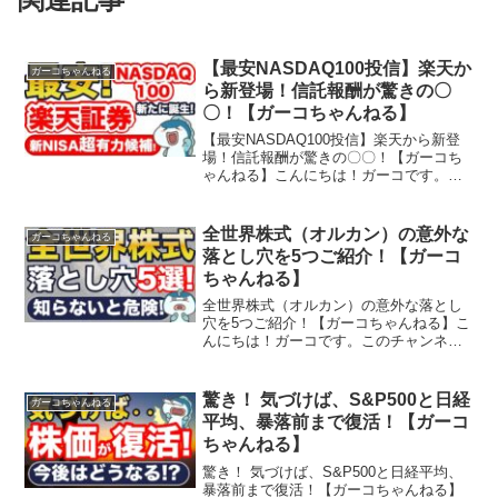
【最安NASDAQ100投信】楽天か
ガーコちゃんねる
ら新登場！信託報酬が驚きの〇
〇！【ガーコちゃんねる】
【最安NASDAQ100投信】楽天から新登
場！信託報酬が驚きの〇〇！【ガーコち
ゃんねる】こんにちは！ガーコです。こ
のチャンネルのモットーは2つです！
①「鮮度の高い情報」②「わかりやす
さ」スマホやネットが苦手、情報が多す
全世界株式（オルカン）の意外な
ガーコちゃんねる
ぎて困る、そうした方に...
落とし穴を5つご紹介！【ガーコ
ちゃんねる】
全世界株式（オルカン）の意外な落とし
穴を5つご紹介！【ガーコちゃんねる】こ
んにちは！ガーコです。このチャンネル
のモットーは2つです！①「鮮度の高い情
報」②「わかりやすさ」スマホやネット
が苦手、情報が多すぎて困る、そうした
驚き！ 気づけば、S&P500と日経
ガーコちゃんねる
方に鮮度高くわかりや...
平均、暴落前まで復活！【ガーコ
ちゃんねる】
驚き！ 気づけば、S&P500と日経平均、
暴落前まで復活！【ガーコちゃんねる】