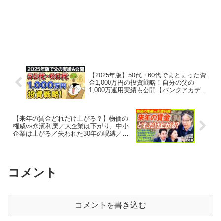
【2025年版】50代・60代でまとまった資
金1,000万円の投資戦略！自分の父の
1,000万運用実績も公開【バンクアカデミ
ー】
【来年の賃金どれだけ上がる？】物価の
権威vs永濱利廣／大企業は下がり、中小
企業は上がる／失われた30年の呪縛／
2025春闘の評価／過去最低の労働分配率
／関税と物価の影響【PIVOT】
コメント
コメントを書き込む