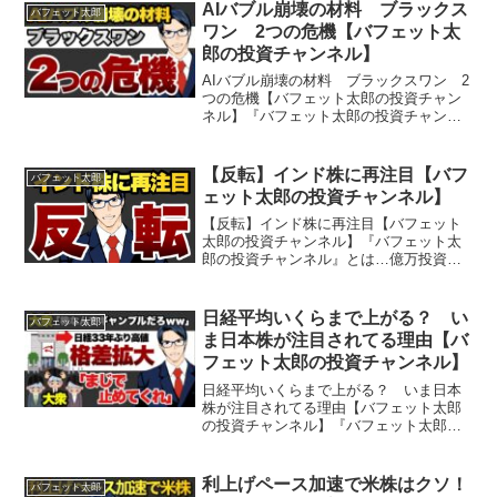
AIバブル崩壊の材料 ブラックス
バフェット太郎
ワン 2つの危機【バフェット太
郎の投資チャンネル】
AIバブル崩壊の材料 ブラックスワン 2
つの危機【バフェット太郎の投資チャン
ネル】『バフェット太郎の投資チャンネ
ル』とは…億万投資家バフェット太郎が
投資や経済など気になるニュースをわか
りやすく解説する、投資・経済専門番組
【反転】インド株に再注目【バフ
バフェット太郎
です。バフェット太郎...
ェット太郎の投資チャンネル】
【反転】インド株に再注目【バフェット
太郎の投資チャンネル】『バフェット太
郎の投資チャンネル』とは…億万投資家
バフェット太郎が投資や経済など気にな
るニュースをわかりやすく解説する、投
資・経済専門番組です。バフェット太郎
日経平均いくらまで上がる？ い
バフェット太郎
氏は『バカでも稼げる米国...
ま日本株が注目されてる理由【バ
フェット太郎の投資チャンネル】
日経平均いくらまで上がる？ いま日本
株が注目されてる理由【バフェット太郎
の投資チャンネル】『バフェット太郎の
投資チャンネル』とは…億万投資家バフ
ェット太郎が投資や経済など気になるニ
ュースをわかりやすく解説する、投資・
利上げペース加速で米株はクソ！
バフェット太郎
経済専門番組です。バフェ...