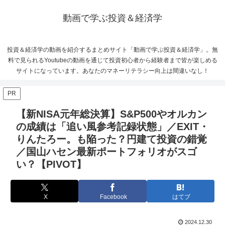
動画で学ぶ投資＆経済学
投資＆経済学の動画を紹介するまとめサイト「動画で学ぶ投資＆経済学」。無
料で見られるYoutubeの動画を通じて投資初心者から経験者まで皆が楽しめる
サイトになっています。あなたのマネーリテラシー向上は間違いなし！
PR
【新NISA元年総決算】S&P500やオルカン
の成績は「追い風参考記録状態」／EXIT・
りんたろー。も陥った？円建て投資の錯覚
／国山ハセン最新ポートフォリオがスゴ
い？【PIVOT】
X
Facebook
はてブ
2024.12.30