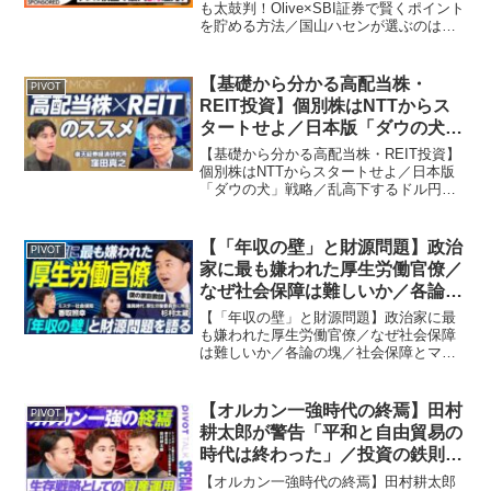
最も貯まるタイプ別オススメカー
も太鼓判！Olive×SBI証券で賢くポイント
を貯める方法／国山ハセンが選ぶのは？
ド【PIVOT】
ポイントが最も貯まるタイプ別オススメ
カード【PIVOT】【Olive紹介プログラ
ム】※紹介される方にて、紹介コードは
【基礎から分かる高配当株・
PIVOT
「SF...
REIT投資】個別株はNTTからス
タートせよ／日本版「ダウの犬」
戦略／乱高下するドル円相場／減
【基礎から分かる高配当株・REIT投資】
配にならない銘柄の3条件
個別株はNTTからスタートせよ／日本版
「ダウの犬」戦略／乱高下するドル円相
【PIVOT】
場／減配にならない銘柄の3条件
【PIVOT】ビジネス映像メディア
「PIVOT」のYouTubeチャンネルです。
【「年収の壁」と財源問題】政治
PIVOT
経営、テクノロジ...
家に最も嫌われた厚生労働官僚／
なぜ社会保障は難しいか／各論の
塊／社会保障とマクロへの影響／
【「年収の壁」と財源問題】政治家に最
年収の壁は無くすべき／合理的無
も嫌われた厚生労働官僚／なぜ社会保障
は難しいか／各論の塊／社会保障とマク
知な世の中【PIVOT】
ロへの影響／年収の壁は無くすべき／合
理的無知な世の中【PIVOT】ビジネス映
像メディア「PIVOT」のYouTubeチャン
【オルカン一強時代の終焉】田村
PIVOT
ネルです。...
耕太郎が警告「平和と自由貿易の
時代は終わった」／投資の鉄則＝
みにくいアヒルの子を探せ／富裕
【オルカン一強時代の終焉】田村耕太郎