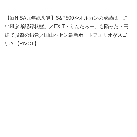
【新NISA元年総決算】S&P500やオルカンの成績は「追
い風参考記録状態」／EXIT・りんたろー。も陥った？円
建て投資の錯覚／国山ハセン最新ポートフォリオがスゴ
い？【PIVOT】