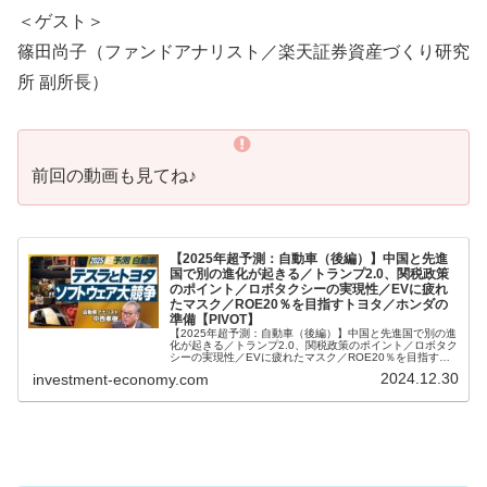
＜ゲスト＞
篠田尚子（ファンドアナリスト／楽天証券資産づくり研究
所 副所長）
前回の動画も見てね♪
【2025年超予測：自動車（後編）】中国と先進
国で別の進化が起きる／トランプ2.0、関税政策
のポイント／ロボタクシーの実現性／EVに疲れ
たマスク／ROE20％を目指すトヨタ／ホンダの
準備【PIVOT】
【2025年超予測：自動車（後編）】中国と先進国で別の進
化が起きる／トランプ2.0、関税政策のポイント／ロボタク
シーの実現性／EVに疲れたマスク／ROE20％を目指すト
ヨタ／ホンダの準備【PIVOT】ビジネス映像メディア
2024.12.30
investment-economy.com
「PIVOT」のYo...