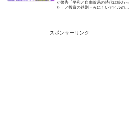
層大国シンガポールのリアルな実
が警告「平和と自由貿易の時代は終わっ
た」／投資の鉄則＝みにくいアヒルの子
情【PIVOT】
を探せ／富裕層大国シンガポールのリア
ルな実情【PIVOT】ビジネス映像メディ
ア「PIVOT」のYouTubeチャンネルで
す。経営、テ...
スポンサーリンク