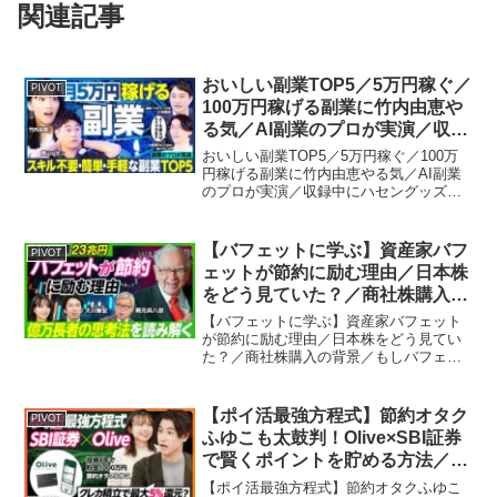
関連記事
おいしい副業TOP5／5万円稼ぐ／
PIVOT
100万円稼げる副業に竹内由恵や
る気／AI副業のプロが実演／収録
中にハセングッズを制作・販売し
おいしい副業TOP5／5万円稼ぐ／100万
てみた／ スキル不要で簡単／ス
円稼げる副業に竹内由恵やる気／AI副業
のプロが実演／収録中にハセングッズを
キル活かしてガッツリ【PIVOT】
制作・販売してみた／ スキル不要で簡単
／スキル活かしてガッツリ【PIVOT】ビ
ジネス映像メディア「PIVOT」の
【バフェットに学ぶ】資産家バフ
PIVOT
YouTub...
ェットが節約に励む理由／日本株
をどう見ていた？／商社株購入の
背景／もしバフェットが2026年
【バフェットに学ぶ】資産家バフェット
に投資するなら？／専門家厳選の
が節約に励む理由／日本株をどう見てい
た？／商社株購入の背景／もしバフェッ
27銘柄／大川智宏×岡元兵八郎
トが2026年に投資するなら？／専門家厳
【PIVOT】
選の27銘柄／大川智宏×岡元兵八郎
【PIVOT】ビジネス映像メディア
【ポイ活最強方程式】節約オタク
PIVOT
「PIVOT」のYouT...
ふゆこも太鼓判！Olive×SBI証券
で賢くポイントを貯める方法／国
山ハセンが選ぶのは？ポイントが
【ポイ活最強方程式】節約オタクふゆこ