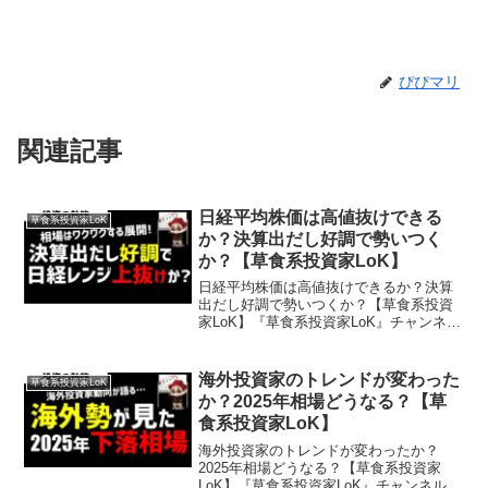
ぴぴマリ
関連記事
日経平均株価は高値抜けできる
草食系投資家LoK
か？決算出だし好調で勢いつく
か？【草食系投資家LoK】
日経平均株価は高値抜けできるか？決算
出だし好調で勢いつくか？【草食系投資
家LoK】『草食系投資家LoK』チャンネル
とは…草食系な生き方やお金の勉強や投
資に関することを超わかりやすく発信し
ております。投資や副業、スキルアップ
海外投資家のトレンドが変わった
草食系投資家LoK
したいビジネスパー...
か？2025年相場どうなる？【草
食系投資家LoK】
海外投資家のトレンドが変わったか？
2025年相場どうなる？【草食系投資家
LoK】『草食系投資家LoK』チャンネルと