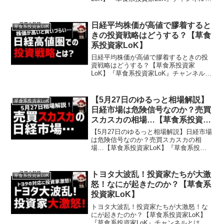
は…草食系な生き方やお金の勉強や投資
に関することを超わかりやすく発信して
おります。投資や副業、スキルアップし
日経平均株価が高値で膠着すると
草食系投資家LoK
たいビジネスパーソ...
きの投資戦略はどうする？【草食
系投資家LoK】
日経平均株価が高値で膠着するときの投
資戦略はどうする？【草食系投資家
LoK】『草食系投資家LoK』チャンネルと
は…草食系な生き方やお金の勉強や投資
に関することを超わかりやすく発信して
おります。投資や副業、スキルアップし
【5月27日のゆるっと相場解説】
草食系投資家LoK
たいビジネスパーソンの...
日経市場は危険信号なのか？売買
スカスカの相場…【草食系投資家
LoK】
【5月27日のゆるっと相場解説】日経市場
は危険信号なのか？売買スカスカの相
場…【草食系投資家LoK】『草食系投資
家LoK』チャンネルとは…草食系な生き
方やお金の勉強や投資に関することを超
わかりやすく発信しております。投資や
トヨタ大波乱！投資家たちが大激
草食系投資家LoK
副業、スキルアップ...
怒！なにが起きたのか？【草食系
投資家LoK】
トヨタ大波乱！投資家たちが大激怒！な
にが起きたのか？【草食系投資家LoK】
『草食系投資家LoK』チャンネルとは…