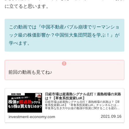
に立てると思います。
この動画では『中国不動産バブル崩壊でリーマンショ
ック級の株価影響か？中国恒大集団問題を学ぶ！』が
学べます。
前回の動画も見てね♪
日経市場は超過熱シグナル点灯！過熱相場の末路
は？【草食系投資家LoK】
日経市場は超過熱シグナル点灯！過熱相場の末路は？【草
食系投資家LoK】『草食系投資家LoK』チャンネルとは…
草食系な生き方やお金の勉強や投資に関することを超わか
りやすく発信しております。投資や副業、スキルアップし
たいビジネスパーソンのお役に...
2021.09.16
investment-economy.com