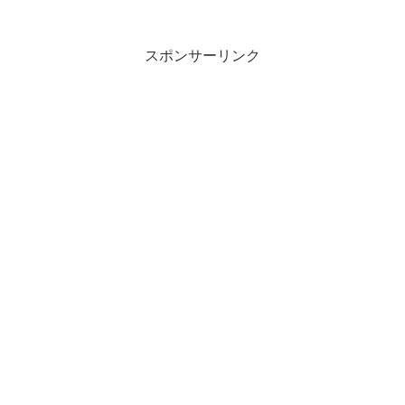
大暴落はバーゲンセールか、勝つ投資家
のタイミングの見極め方』を学ぶことが
できます。『上岡...
スポンサーリンク