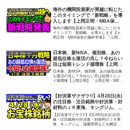
海外の機関投資家が買越に転じた
上岡正明【MBA保有の脳科学者】
このタイミングで「新戦略」を導
入します【上岡正明・MBA保有
の脳科学者】
海外の機関投資家が買越に転じたこのタ
イミングで「新戦略」を導入します【上
岡正明・MBA保有の脳科学者】『上岡正
明・MBA保有の脳科学者』チャンネルで
は…株式投資、経済ニュース、資産運
用、自己投資の情報をお届け。真剣に一
日本株、新NISA、個別株、あの
上岡正明【MBA保有の脳科学者】
歩抜きん出たい人のため...
超低位株も復活の兆し？今ねらい
目は短期トレンド循環株【上岡正
明】
日本株、新NISA、個別株、あの超低位株
も復活の兆し？今ねらい目は短期トレン
ド循環株【上岡正明】『上岡正明・MBA
保有の脳科学者』チャンネルでは…株式
投資、経済ニュース、資産運用、自己投
資の情報をお届け。真剣に一歩抜きん出
【好決算ザクザク!!】4月28日(水)
上岡正明【MBA保有の脳科学者】
たい人のための番組...
の注目株・注目銘柄や好決算・好
材料のＪＲ東海、キングジム、遠
藤照明などを解説【上岡正明・
【好決算ザクザク!!】4月28日(水)の注目
MBA保有の脳科学者】
株・注目銘柄や好決算・好材料のＪＲ東
海、キングジム、遠藤照明などを解説
【上岡正明・MBA保有の脳科学者】『上