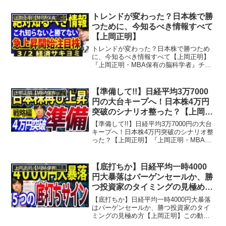
岡正明・MBA保有の脳科学者』チャンネ
ルでは…株式投資、経済ニュース、資産
トレンドが変わった？日本株で勝
上岡正明【MBA保有の脳科学者】
運用、自己投資...
つために、今知るべき情報すべて
【上岡正明】
トレンドが変わった？日本株で勝つため
に、今知るべき情報すべて【上岡正明】
『上岡正明・MBA保有の脳科学者』チャ
ンネルでは…株式投資、経済ニュース、
資産運用、自己投資の情報をお届け。真
剣に一歩抜きん出たい人のための番組。
【準備して!!】日経平均3万7000
上岡正明【MBA保有の脳科学者】
MBA保有の脳科学者で...
円の大台キープへ！日本株4万円
突破のシナリオ整った？【上岡正
明】
【準備して!!】日経平均3万7000円の大台
キープへ！日本株4万円突破のシナリオ整
った？【上岡正明】『上岡正明・MBA保
有の脳科学者』チャンネルでは…株式投
資、経済ニュース、資産運用、自己投資
の情報をお届け。真剣に一歩抜きん出た
【底打ちか】日経平均一時4000
上岡正明【MBA保有の脳科学者】
い人のための...
円大暴落はバーゲンセールか、勝
つ投資家のタイミングの見極め方
【上岡正明】
【底打ちか】日経平均一時4000円大暴落
はバーゲンセールか、勝つ投資家のタイ
ミングの見極め方【上岡正明】この動画
では『【底打ちか】日経平均一時4000円