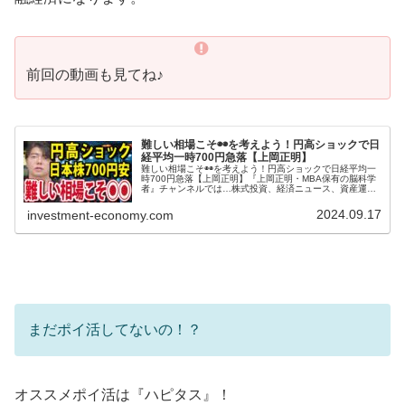
前回の動画も見てね♪
難しい相場こそ◉◉を考えよう！円高ショックで日
経平均一時700円急落【上岡正明】
難しい相場こそ◉◉を考えよう！円高ショックで日経平均一
時700円急落【上岡正明】『上岡正明・MBA保有の脳科学
者』チャンネルでは…株式投資、経済ニュース、資産運
用、自己投資の情報をお届け。真剣に一歩抜きん出たい人
のための番組。MBA保有の脳...
2024.09.17
investment-economy.com
まだポイ活してないの！？
オススメポイ活は『ハピタス』！