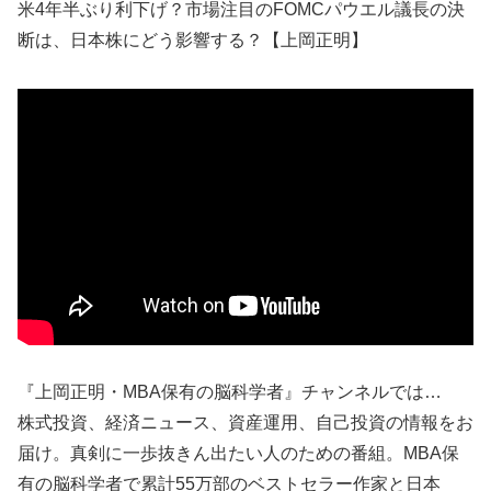
米4年半ぶり利下げ？市場注目のFOMCパウエル議長の決
断は、日本株にどう影響する？【上岡正明】
『上岡正明・MBA保有の脳科学者』チャンネルでは…
株式投資、経済ニュース、資産運用、自己投資の情報をお
届け。真剣に一歩抜きん出たい人のための番組。MBA保
有の脳科学者で累計55万部のベストセラー作家と日本