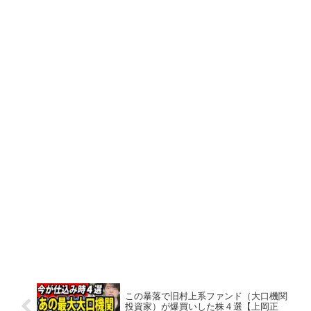
この暴落で旧村上系ファンド（大口機関
投資家）が爆買いした株４選【上岡正