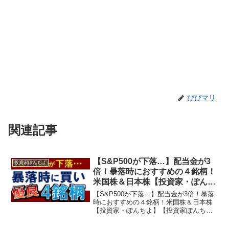
ぴぴマリ
関連記事
【S&P500が下落…】配当金が3
投資家ぽんちよ
倍！暴落時におすすめの４銘柄！
米国株＆日本株【投資家・ぽんち
よ】
【S&P500が下落…】配当金が3倍！暴落
時におすすめの４銘柄！米国株＆日本株
【投資家・ぽんちよ】【投資家ぽんち
よ】とは…経済的自由・セミリタイア
（アーリーリタイア）を目指し投資・資