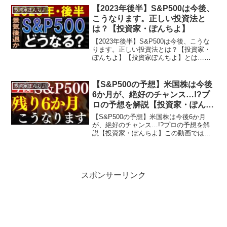
産運用を行う20代投資家です。投資対象
【2023年後半】S&P500は今後、
投資家ぽんちよ
としては～日本株、...
こうなります。正しい投資法と
は？【投資家・ぽんちよ】
【2023年後半】S&P500は今後、こうな
ります。正しい投資法とは？【投資家・
ぽんちよ】【投資家ぽんちよ】とは…経
済的自由・セミリタイア（アーリーリタ
イア）を目指し投資・資産運用を行う20
代投資家です。投資対象としては～日本
【S&P500の予想】米国株は今後
投資家ぽんちよ
株、米国株、投...
6か月が、絶好のチャンス…!?プ
ロの予想を解説【投資家・ぽんち
よ】
【S&P500の予想】米国株は今後6か月
が、絶好のチャンス…!?プロの予想を解
説【投資家・ぽんちよ】この動画では
『【S&P500の予想】米国株は今後6か月
が、絶好のチャンス…!?プロの予想を解
説』を学べます！【投資家ぽんちよ】と
は…経済的自...
スポンサーリンク