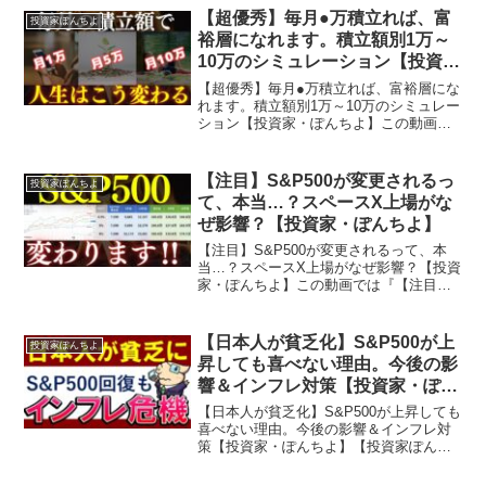
産運用を行う20代投資家です。投資対象
【超優秀】毎月●万積立れば、富
投資家ぽんちよ
としては～日本株、米...
裕層になれます。積立額別1万～
10万のシミュレーション【投資
家・ぽんちよ】
【超優秀】毎月●万積立れば、富裕層にな
れます。積立額別1万～10万のシミュレー
ション【投資家・ぽんちよ】この動画で
は『【超優秀】毎月●万積立れば、富裕層
になれます。積立額別1万～10万のシミュ
レーション』を学べます！【投資家ぽん
【注目】S&P500が変更されるっ
投資家ぽんちよ
ちよ】とは…...
て、本当…？スペースX上場がな
ぜ影響？【投資家・ぽんちよ】
【注目】S&P500が変更されるって、本
当…？スペースX上場がなぜ影響？【投資
家・ぽんちよ】この動画では『【注目】
S&P500が変更されるって、本当…？スペ
ースX上場がなぜ影響？』を学べます！
【投資家ぽんちよ】とは…経済的自由・
【日本人が貧乏化】S&P500が上
投資家ぽんちよ
セミリタイア...
昇しても喜べない理由。今後の影
響＆インフレ対策【投資家・ぽん
ちよ】
【日本人が貧乏化】S&P500が上昇しても
喜べない理由。今後の影響＆インフレ対
策【投資家・ぽんちよ】【投資家ぽんち
よ】とは…経済的自由・セミリタイア
（アーリーリタイア）を目指し投資・資