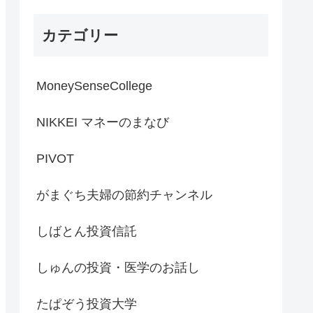
初来高値／需給懸念でJX金
属・キオクシアは軟調【日
カテゴリー
経CNBC】
MoneySenseCollege
NIKKEI マネーのまなび
PIVOT
がまぐち夫婦の節約チャンネル
しばとん投資信託
しゅんの投資・医学のお話し
たぱぞう投資大学