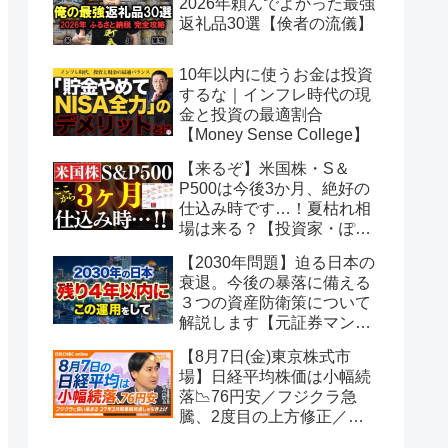
2026年頼んでよかった最強
返礼品30選【倹者の流儀】
10年以内に使うお金は投資
するな｜インフレ時代の現
金と投資の最適割合
【Money Sense College】
【来るぞ】米国株・S＆
P500は今後3か月、絶好の
仕込み時です…！夏枯れ相
場は来る？【投資家・ぽん
ちよ】
【2030年問題】迫る日本の
衰退。今後の暴落に備える
３つの資産防衛策について
解説します【元証券マンの
誰でも分かるお金の話】
【8月7日(金)東京株式市
場】日経平均株価は小幅続
落📉76円安／フジクラ急
騰、2度目の上方修正／好
決算でメルカリや花王が年