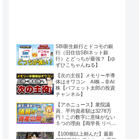
SBI新生銀行とドコモの銀
行（旧住信SBIネット銀
行）とどっちが最強？【ゆ
ずひこちゃんねる】
【次の主役】メモリー半導
体はオワコン AI株→非AI
株【バフェット太郎の投資
チャンネル】
【アホニュース】衆院議
員、平均資産額は3278万
円！この数字に意味がない
５つの理由【両学長 リベラ
ルアーツ大学】
【100個以上頼んだ】最新