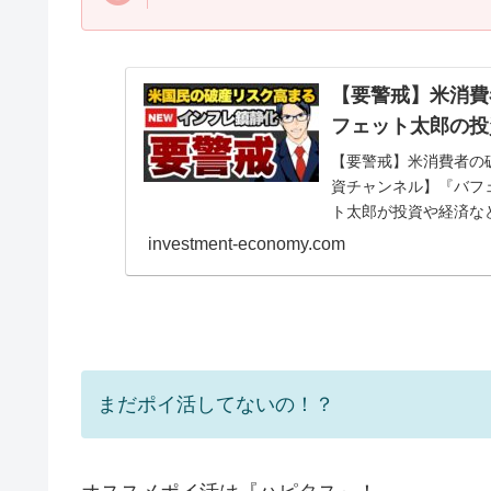
【要警戒】米消費
フェット太郎の投
【要警戒】米消費者の
資チャンネル】『バフ
ト太郎が投資や経済な
専門番組です。バフェット
investment-economy.com
まだポイ活してないの！？