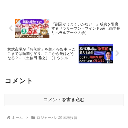
「副業がうまくいかない！」成功を邪魔
するサラリーマン・マインド5選【両学長
リベラルアーツ大学】
株式市場が「急落前」を超える条件 ～こ
こまでは順調な戻り、ここから先はどう
なる？～（土信田 雅之）【トウシル・楽
天証券】
コメント
コメントを書き込む
ホーム
ロジャーパパ米国株投資