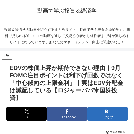
動画で学ぶ投資＆経済学
投資＆経済学の動画を紹介するまとめサイト「動画で学ぶ投資＆経済学」。無
料で見られるYoutubeの動画を通じて投資初心者から経験者まで皆が楽しめる
サイトになっています。あなたのマネーリテラシー向上は間違いなし！
PR
EDVの株価上昇が期待できない理由｜9月
FOMC注目ポイントは利下げ回数ではなく
「中心傾向の上限金利」｜実はEDV分配金
は減配している【ロジャーパパ米国株投
資】
X
Facebook
はてブ
2024.08.16