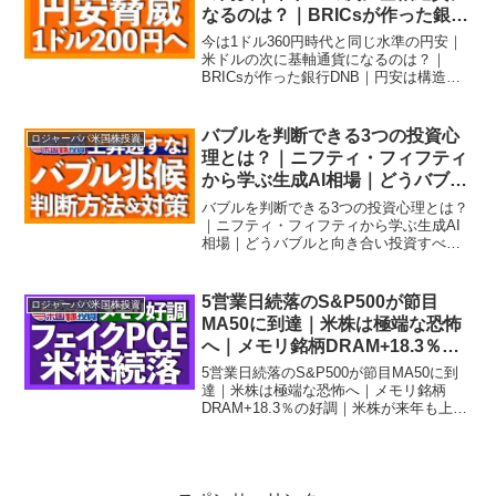
なるのは？｜BRICsが作った銀行
DNB｜円安は構造的理由で長期
今は1ドル360円時代と同じ水準の円安｜
化する｜米ドル債務はGDP比
米ドルの次に基軸通貨になるのは？｜
BRICsが作った銀行DNB｜円安は構造的
122%で拡大【ロジャーパパ米国
理由で長期化する｜米ドル債務はGDP比
株投資】
122%で拡大【ロジャーパパ米国株投資】
『ロジャーパパ米国株投資』では…米国
バブルを判断できる3つの投資心
ロジャーパパ米国株投資
株投資の実...
理とは？｜ニフティ・フィフティ
から学ぶ生成AI相場｜どうバブル
と向き合い投資すべきか【ロジャ
バブルを判断できる3つの投資心理とは？
ーパパ米国株投資】
｜ニフティ・フィフティから学ぶ生成AI
相場｜どうバブルと向き合い投資すべき
か【ロジャーパパ米国株投資】『ロジャ
ーパパ米国株投資』では…米国株投資の
実績や銘柄紹介、投資戦略などを、分か
5営業日続落のS&P500が節目
ロジャーパパ米国株投資
りやすくスライド形式...
MA50に到達｜米株は極端な恐怖
へ｜メモリ銘柄DRAM+18.3％の
好調｜米株が来年も上昇する理由
5営業日続落のS&P500が節目MA50に到
は予想EPS$399｜ヘルスケア急
達｜米株は極端な恐怖へ｜メモリ銘柄
DRAM+18.3％の好調｜米株が来年も上昇
騰の理由【ロジャーパパ米国株投
する理由は予想EPS$399｜ヘルスケア急
資】
騰の理由【ロジャーパパ米国株投資】
『ロジャーパパ米国株投資』では…米国
株投資...