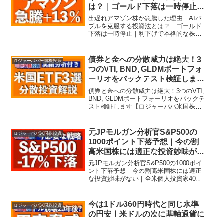
は？｜ゴールド下落は一時停止｜
利下げで本格的な株高は続く【ロ
出遅れアマゾン株が急騰した理由｜AIバ
ジャーパパ米国株投資】
ブルを克服する投資法とは？｜ゴールド
下落は一時停止｜利下げで本格的な株高
は続く【ロジャーパパ米国株投資】『ロ
ジャーパパ米国株投資』では…米国株投
資の実績や銘柄紹介、投資戦略などを、
債券と金への分散威力は絶大！3
ロジャーパパ米国株投資
分かりやすくスライド形...
つのVTI, BND, GLDMポートフォ
ーリオをバックテスト検証します
【ロジャーパパ米国株投資】
債券と金への分散威力は絶大！3つのVTI,
BND, GLDMポートフォーリオをバックテ
スト検証します【ロジャーパパ米国株投
資】『ロジャーパパ米国株投資』では…
米国株投資の実績や銘柄紹介、投資戦略
などを、分かりやすくスライド形式の動
元JPモルガン分析官S&P500の
ロジャーパパ米国株投資
画にして...
1000ポイント下落予想｜今の割
高米国株には適正な投資妙味がな
い｜全米個人投資家40%が6ヶ月
元JPモルガン分析官S&P500の1000ポイ
先の米国株に弱気｜今必要な戦略
ント下落予想｜今の割高米国株には適正
な投資妙味がない｜全米個人投資家40%
は相場サイクルの理解から【ロジ
が6ヶ月先の米国株に弱気｜今必要な戦略
ャーパパ米国株投資】
は相場サイクルの理解から【ロジャーパ
パ米国株投資】『ロジャーパパ米国株投
今は1ドル360円時代と同じ水準
ロジャーパパ米国株投資
資』では…...
の円安｜米ドルの次に基軸通貨に