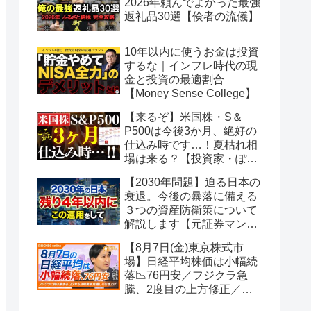
2026年頼んでよかった最強
返礼品30選【倹者の流儀】
10年以内に使うお金は投資
するな｜インフレ時代の現
金と投資の最適割合
【Money Sense College】
【来るぞ】米国株・S＆
P500は今後3か月、絶好の
仕込み時です…！夏枯れ相
場は来る？【投資家・ぽん
ちよ】
【2030年問題】迫る日本の
衰退。今後の暴落に備える
３つの資産防衛策について
解説します【元証券マンの
誰でも分かるお金の話】
【8月7日(金)東京株式市
場】日経平均株価は小幅続
落📉76円安／フジクラ急
騰、2度目の上方修正／好
決算でメルカリや花王が年