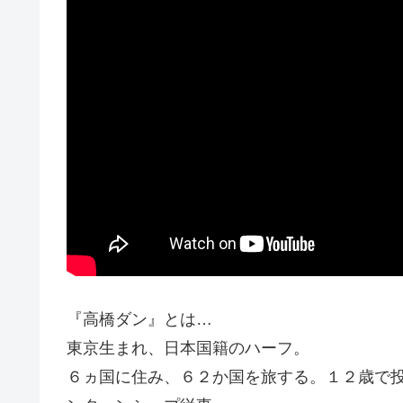
『高橋ダン』とは…
東京生まれ、日本国籍のハーフ。
６ヵ国に住み、６２か国を旅する。１２歳で