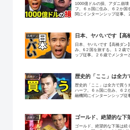
1000億ドルの損、アダニ崩
フ。６ヵ国に住み、６２か国
関にインターンシップ従事。２
日本、ヤバいです【高
高橋ダン
日本、ヤバいです【高橋ダン
み、6２国を旅する。１２歳
ップ従事。２６歳でメンターと
歴史的「ここ」は全力
高橋ダン
歴史的「ここ」は全力で買
ハーフ。６ヵ国に住み、６２
融機関にインターンシップ従事
ゴールド、絶望的な下
高橋ダン
ゴールド、絶望的な下落は続