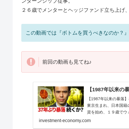
ンターンシップ従事。
２６歳でメンターとヘッジファンド立ち上げ
この動画では『ボトムを買うべきなのか？
前回の動画も見てね♪
【1987年以来
【1987年以来の暴
東京生まれ、日本国籍
資を始め、１９歳でウ
でメンターとヘッジフ..
investment-economy.com