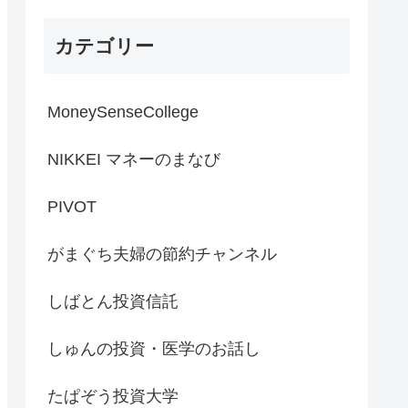
初来高値／需給懸念でJX金
属・キオクシアは軟調【日
カテゴリー
経CNBC】
MoneySenseCollege
NIKKEI マネーのまなび
PIVOT
がまぐち夫婦の節約チャンネル
しばとん投資信託
しゅんの投資・医学のお話し
たぱぞう投資大学