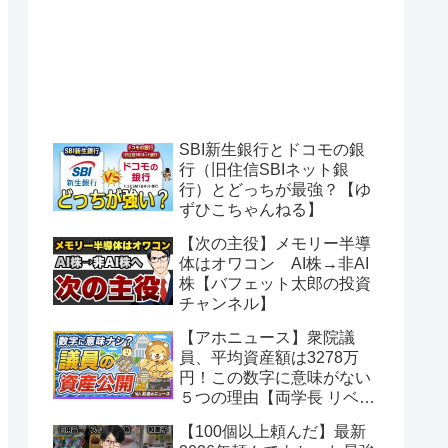
SBI新生銀行とドコモの銀
行（旧住信SBIネット銀
行）とどっちが最強？【ゆ
ずひこちゃんねる】
【次の主役】メモリー半導
体はオワコン AI株→非AI
株【バフェット太郎の投資
チャンネル】
【アホニュース】衆院議
員、平均資産額は3278万
円！この数字に意味がない
５つの理由【両学長 リベラ
ルアーツ大学】
【100個以上頼んだ】最新