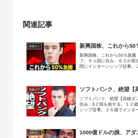
関連記事
新興国株、これから50
高橋ダン
新興国株、これから50％急
フ。６ヵ国に住み、６２か国
関にインターンシップ従事。２
ソフトバンク、絶望【
高橋ダン
ソフトバンク、絶望【高橋ダ
住み、6２国を旅する。１２
シップ従事。２６歳でメンター
1000億ドルの損、ア
高橋ダン