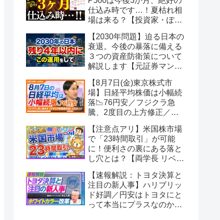
P500は今後3か月、絶好の
仕込み時です…！夏枯れ相
場は来る？【投資家・ぽん
ちよ】
【2030年問題】迫る日本の
衰退。今後の暴落に備える
３つの資産防衛策について
解説します【元証券マンの
誰でも分かるお金の話】
【8月7日(金)東京株式市
場】日経平均株価は小幅続
落📉76円安／フジクラ急
騰、2度目の上方修正／好
決算でメルカリや花王が年
【注意点アリ】米国株市場
初来高値／需給懸念でJX金
で「23時間取引」が可能
属・キオクシアは軟調【日
に！便利さの裏にある落と
経CNBC】
し穴とは？【両学長 リベラ
ルアーツ大学】
【速報解説：トヨタ決算と
注目の新人事】ハリブリッ
ド好調／円安はトヨタにと
って本当にプラスなのか？
／BRアドミ改革のミッショ