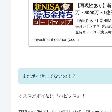
【再現性あり】新N
万・5000万・
【再現性あり】新NISA
毎月いくらで？【投資
金持ち・FIREは実現可
investment-economy.com
まだポイ活してないの！？
オススメポイ活は『ハピタス』！