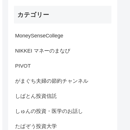
ン／ホンダは中国で大苦戦
／ホンダ２輪が絶好調の理
カテゴリー
由【PIVOT】
MoneySenseCollege
NIKKEI マネーのまなび
PIVOT
がまぐち夫婦の節約チャンネル
しばとん投資信託
しゅんの投資・医学のお話し
たぱぞう投資大学