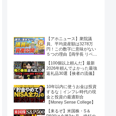
【アホニュース】衆院議
員、平均資産額は3278万
円！この数字に意味がない
５つの理由【両学長 リベラ
ルアーツ大学】
【100個以上頼んだ】最新
2026年頼んでよかった最強
返礼品30選【倹者の流儀】
10年以内に使うお金は投資
するな｜インフレ時代の現
金と投資の最適割合
【Money Sense College】
【来るぞ】米国株・S＆