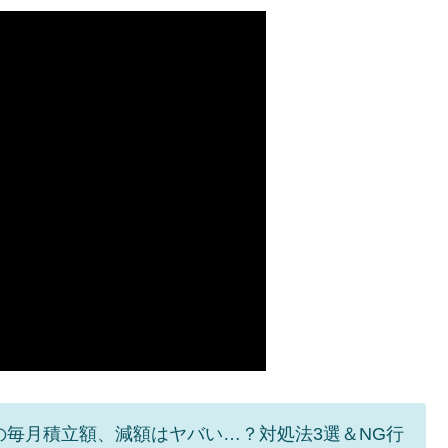
の毎月積立額、減額はヤバい…？対処法3選＆NG行