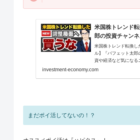
米国株トレンド転
郎の投資チャンネ
米国株トレンド転換し
ル】『バフェット太郎
資や経済など気になる
す。バフェット太郎氏は『
investment-economy.com
まだポイ活してないの！？