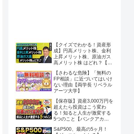
【クイズでわかる！資産形
成】円高メリット株、金利
上昇メリット株、原油ガス
高メリット株 はどれ？【ト
ウシル・楽天証券】
【さわるな危険】「無料の
FP相談」に近づいてはいけ
ない理由【両学長 リベラル
アーツ大学】
【保存版】資産3,000万円を
超えたら投資はこう変わ
る！知ると人生が激変する
5つのこと【バンクアカデ
ミー】
S&P500、最高の5ヶ月！