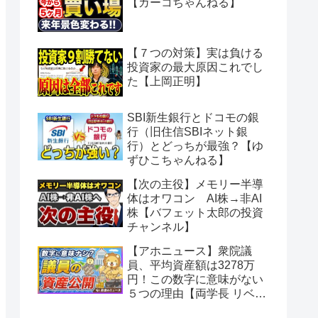
【ガーコちゃんねる】
【７つの対策】実は負ける
投資家の最大原因これでし
た【上岡正明】
SBI新生銀行とドコモの銀
行（旧住信SBIネット銀
行）とどっちが最強？【ゆ
ずひこちゃんねる】
【次の主役】メモリー半導
体はオワコン AI株→非AI
株【バフェット太郎の投資
チャンネル】
【アホニュース】衆院議
員、平均資産額は3278万
円！この数字に意味がない
５つの理由【両学長 リベラ
ルアーツ大学】