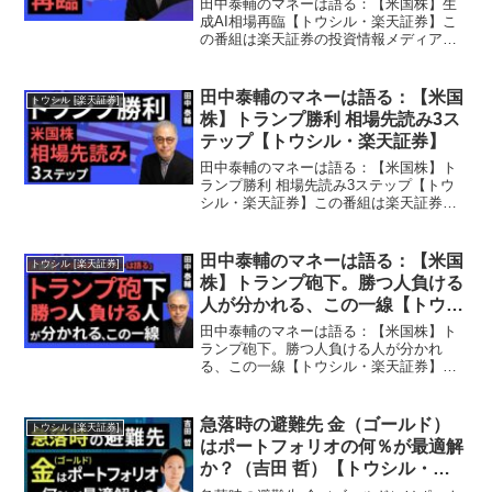
田中泰輔のマネーは語る：【米国株】生
成AI相場再臨【トウシル・楽天証券】こ
の番組は楽天証券の投資情報メディア
『トウシル』が提供するYouTubeチャン
ネルです。今回の動画では『田中泰輔の
マネーは語る：【米国株】生成AI相場再
田中泰輔のマネーは語る：【米国
トウシル [楽天証券]
臨』について学習...
株】トランプ勝利 相場先読み3ス
テップ【トウシル・楽天証券】
田中泰輔のマネーは語る：【米国株】ト
ランプ勝利 相場先読み3ステップ【トウ
シル・楽天証券】この番組は楽天証券の
投資情報メディア『トウシル』が提供す
るYouTubeチャンネルです。今回の動画
では『田中泰輔のマネーは語る：【米国
田中泰輔のマネーは語る：【米国
トウシル [楽天証券]
株】トランプ勝利...
株】トランプ砲下。勝つ人負ける
人が分かれる、この一線【トウシ
ル・楽天証券】
田中泰輔のマネーは語る：【米国株】ト
ランプ砲下。勝つ人負ける人が分かれ
る、この一線【トウシル・楽天証券】こ
の番組は楽天証券の投資情報メディア
『トウシル』が提供するYouTubeチャン
ネルです。今回の動画では『田中泰輔の
急落時の避難先 金（ゴールド）
トウシル [楽天証券]
マネーは語る：【米国株...
はポートフォリオの何％が最適解
か？（吉田 哲）【トウシル・楽
天証券】