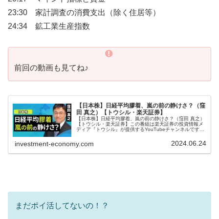
23:30 家計調査の消費支出（除く住居等）
24:34 鉱工業生産指数
前回の動画も見てね♪
【日本株】日経平均膠着、嵐の前の静けさ？（窪
田 真之）【トウシル・楽天証券】
【日本株】日経平均膠着、嵐の前の静けさ？（窪田 真之）
【トウシル・楽天証券】この番組は楽天証券の投資情報メ
ディア『トウシル』が提供するYouTubeチャンネルです。
今回の動画では『【日本株】日経平均膠着、嵐の前の静け
さ？（窪田 真之）』につ...
2024.06.24
investment-economy.com
まだポイ活してないの！？