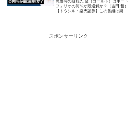
急落時の避難先 金（ゴールド）はポート
フォリオの何％が最適解か？（吉田 哲）
【トウシル・楽天証券】この番組は楽天
証券の投資情報メディア『トウシル』が
提供するYouTubeチャンネルです。今回
の動画では『急落時の避難先 金（ゴール
ド）はポート...
スポンサーリンク