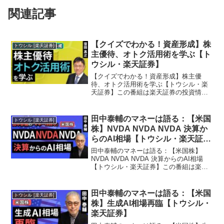
関連記事
【クイズでわかる！資産形成】株
トウシル [楽天証券]
主優待、オトク活用術を学ぶ【ト
ウシル・楽天証券】
【クイズでわかる！資産形成】株主優
待、オトク活用術を学ぶ【トウシル・楽
天証券】この番組は楽天証券の投資情報
メディア『トウシル』が提供する
YouTubeチャンネルです。今回の動画で
は『【クイズでわかる！資産形成】株主
田中泰輔のマネーは語る：【米国
トウシル [楽天証券]
優待、オトク活用術を学ぶ​...
株】NVDA NVDA NVDA 決算か
らのAI相場【トウシル・楽天証
券】
田中泰輔のマネーは語る：【米国株】
NVDA NVDA NVDA 決算からのAI相場
【トウシル・楽天証券】この番組は楽天
証券の投資情報メディア『トウシル』が
提供するYouTubeチャンネルです。今回
の動画では『田中泰輔のマネーは語る：
田中泰輔のマネーは語る：【米国
トウシル [楽天証券]
【米国株...
株】生成AI相場再臨【トウシル・
楽天証券】