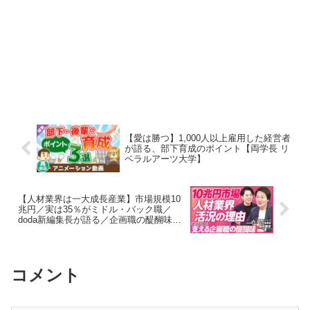
【愛は勝つ】1,000人以上雇用した経営者
が語る、部下育成のポイント【両学長 リ
ベラルアーツ大学】
【人材業界は一大成長産業】市場規模10
兆円／実は35％がミドル・バック職／
doda新編集長が語る／企画職の醍醐味／
キャリアオーナーシップ【PIVOT】
コメント