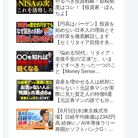
やるべき投資戦略・節税制
度はコレ！【投資家・ぽん
ちよ】
【円高はバーゲン】投資を
始めない日本人の理由とそ
の対策を徹底解説します
【セミリタイア目指す夫婦
もりげ】
「悩める50代」リタイア・
老後不安の“正体”と、いま
すぐすべき たった一つのこ
と【Money Sense
College】
資産を増やせる人は絶対に
やらない！元証券マンが実
際に見た貧乏人の特徴6選
【元証券マンの誰でも分か
るお金の話】
【8月5日(水)東京株式市
場】日経平均株価は2342円
高 続伸📈／AI半導体ラリー
再開かソフトバンクG・イ
ビデン急騰／古河電工 光フ