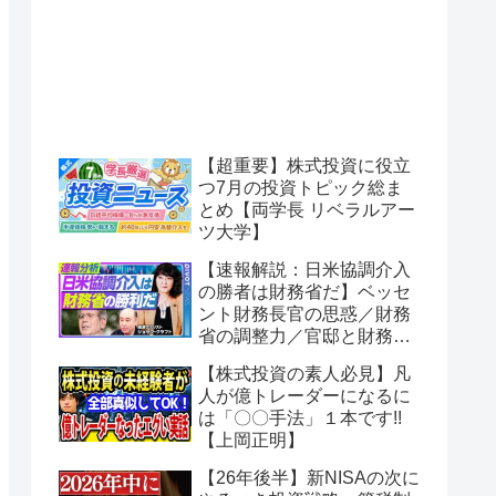
【超重要】株式投資に役立
つ7月の投資トピック総ま
とめ【両学長 リベラルアー
ツ大学】
【速報解説：日米協調介入
の勝者は財務省だ】ベッセ
ント財務長官の思惑／財務
省の調整力／官邸と財務省
のパワーバランス／円安は
【株式投資の素人必見】凡
止まるのか？／日銀は金利
人が億トレーダーになるに
を上げるのか？／高市政権
は「〇〇手法」１本です!!
の行方【PIVOT】
【上岡正明】
【26年後半】新NISAの次に