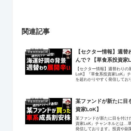
関連記事
【セクター情報】週替
草食系投資家LoK
んで？【草食系投資家L
【セクター情報】週替わりの
LoK】『草食系投資家LoK
を超わかりやすく発信しており
某ファンドが新たに目
草食系投資家LoK
資家LoK】
某ファンドが新たに目を付け
資家LoK』チャンネルとは
発信しております。投資や副業