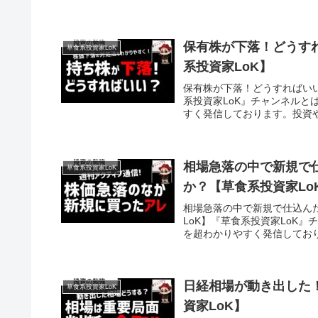
保有株が下落！どうす
草食系投資家LoK
系投資家LoK】
保有株が下落！どうすればい
系投資家LoK』チャンネル
すく発信しております。投資や
相場急落の中で新規で
草食系投資家LoK
か？【草食系投資家Lo
相場急落の中で新規で仕込ん
LoK】『草食系投資家LoK
を超わかりやすく発信しており
日経相場が動き出した
草食系投資家LoK
資家LoK】