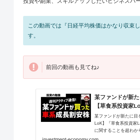
投資や副業、スキルアップしたいビジネスパ
この動画では『日経平均株価はかなり収束
す。
前回の動画も見てね♪
某ファンドが新た
【草食系投資家L
某ファンドが新たに目
LoK】『草食系投資家
に関することを超わか
たいビジネスパーソン..
investment-economy.com