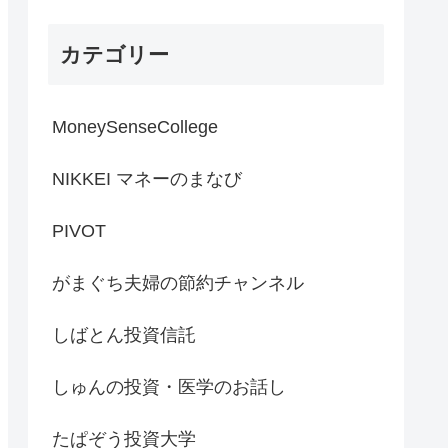
ァイバー増産を材料に急伸
／トヨタなど非AIは苦戦
カテゴリー
【日経CNBC】
MoneySenseCollege
NIKKEI マネーのまなび
PIVOT
がまぐち夫婦の節約チャンネル
しばとん投資信託
しゅんの投資・医学のお話し
たぱぞう投資大学