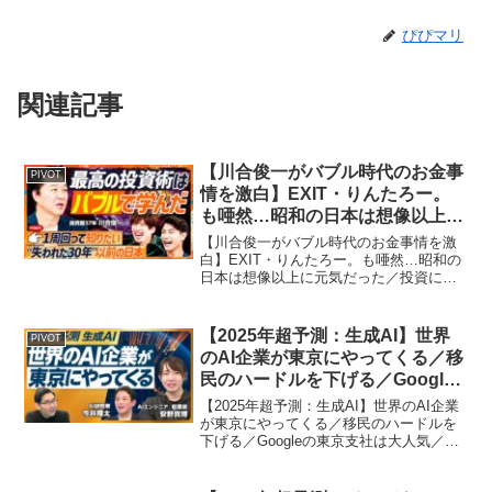
ぴぴマリ
関連記事
【川合俊一がバブル時代のお金事
PIVOT
情を激白】EXIT・りんたろー。
も唖然…昭和の日本は想像以上に
元気だった／投資に目覚めたきっ
【川合俊一がバブル時代のお金事情を激
かけは『写ルンです』／バブル時
白】EXIT・りんたろー。も唖然…昭和の
日本は想像以上に元気だった／投資に目
はお金より楽しいが重要
覚めたきっかけは『写ルンです』／バブ
【PIVOT】
ル時はお金より楽しいが重要【PIVOT】
ビジネス映像メディア「PIVOT」の
【2025年超予測：生成AI】世界
PIVOT
YouTubeチ...
のAI企業が東京にやってくる／移
民のハードルを下げる／Google
の東京支社は大人気／東京から世
【2025年超予測：生成AI】世界のAI企業
界的AIスタートアップが生まれる
が東京にやってくる／移民のハードルを
下げる／Googleの東京支社は大人気／東
／Soraの衝撃【PIVOT】
京から世界的AIスタートアップが生まれ
る／Soraの衝撃【PIVOT】ビジネス映像