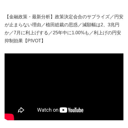
【金融政策・最新分析】政策決定会合のサプライズ／円安
が止まらない理由／植田総裁の思惑／減額幅は2、3兆円
か／7月に利上げする／25年中に1.00%も／利上げの円安
抑制効果【PIVOT】