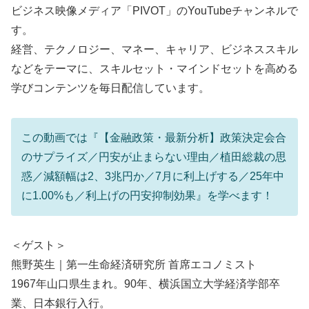
ビジネス映像メディア「PIVOT」のYouTubeチャンネルで
す。
経営、テクノロジー、マネー、キャリア、ビジネススキル
などをテーマに、スキルセット・マインドセットを高める
学びコンテンツを毎日配信しています。
この動画では『【金融政策・最新分析】政策決定会合
のサプライズ／円安が止まらない理由／植田総裁の思
惑／減額幅は2、3兆円か／7月に利上げする／25年中
に1.00%も／利上げの円安抑制効果』を学べます！
＜ゲスト＞
熊野英生｜第一生命経済研究所 首席エコノミスト
1967年山口県生まれ。90年、横浜国立大学経済学部卒
業、日本銀行入行。