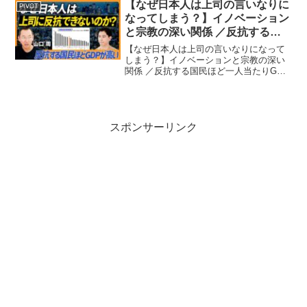
ジネス映像メディア「PIVOT」の
【なぜ日本人は上司の言いなりに
PIVOT
YouTubeチャン...
なってしまう？】イノベーション
と宗教の深い関係 ／反抗する国
民ほど一人当たりGDPが高い／日
【なぜ日本人は上司の言いなりになって
本企業が成功するために必要な事
しまう？】イノベーションと宗教の深い
関係 ／反抗する国民ほど一人当たりGDP
とは？【PIVOT】
が高い／日本企業が成功するために必要
な事とは？【PIVOT】ビジネス映像メデ
ィア「PIVOT」のYouTubeチャンネルで
す。経...
スポンサーリンク