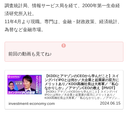
調査統計局、情報サービス局を経て、2000年第一生命経
済研究所入社。
11年4月より現職。専門は、金融・財政政策、経済統計、
為替など金融市場。
前回の動画も見てね♪
【KDDIとアマゾンのCEOから学んだこと】スイ
ングバイIPOとは何か／大企業と起業家の双方に
メリットあり／KDDI髙橋社長は大将軍／「私心
なかりしか」／アマゾンCEOの教え【PIVOT】
【KDDIとアマゾンのCEOから学んだこと】スイングバイ
IPOとは何か／大企業と起業家の双方にメリットあり／
KDDI髙橋社長は大将軍／「私心なかりしか」／アマゾン
CEOの教え【PIVOT】ビジネス映像メディア「PIVOT」の
2024.06.15
investment-economy.com
YouTubeチ...