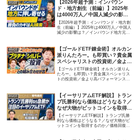
メディア「PIVOT」のYouTub...
【2026年超予測：インバウン
PIVOT
ド・地方創生（前編）】2025年
は4000万人／中国人減少の影響
は？／インバウンド地方元年／ソ
【2026年超予測：インバウンド・地方創
ロ旅が人気／AI検索に強い宿が勝
生（前編）】2025年は4000万人／中国人
減少の影響は？／インバウンド地方元年
つ／「わかりにくい」が価値／う
／ソロ旅が人気／AI検索に強い宿が勝つ
んちくと海外客【PIVOT】
／「わかりにくい」が価値／うんちくと
海外客【PIVOT】ビジネス映像メディア
【ゴールドETF錬金術】オルカン
PIVOT
「PI...
派りんたろー。も即買い？貴金属
スペシャリストの投資術／金より
高パフォーマンス？プラチナ&シ
【ゴールドETF錬金術】オルカン派りん
ルバーの破壊力／資産ポートフォ
たろー。も即買い？貴金属スペシャリス
トの投資術／金より高パフォーマンス？
リオの25%を貴金属にせよ
プラチナ&シルバーの破壊力／資産ポート
【PIVOT】
フォリオの25%を貴金属にせよ
【PIVOT】ビジネス映像メディア
【イーサリアムETF解説】トラン
PIVOT
「PIVOT」のYouTub...
プ氏勝利なら価格はどうなる？／
なぜ大物がビットコインを取得す
るのか／価格回復の理由／ポート
【イーサリアムETF解説】トランプ氏勝
フォリオに入れるべきか／楽天ウ
利なら価格はどうなる？／なぜ大物がビ
ットコインを取得するのか／価格回復の
ォレット・松田康生【PIVOT】
理由／ポートフォリオに入れるべきか／
楽天ウォレット・松田康生【PIVOT】ビ