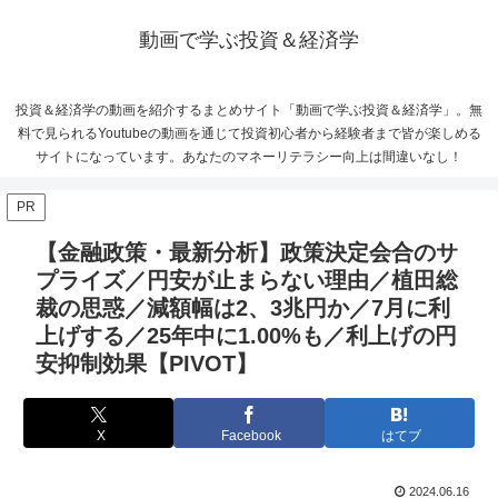
動画で学ぶ投資＆経済学
投資＆経済学の動画を紹介するまとめサイト「動画で学ぶ投資＆経済学」。無
料で見られるYoutubeの動画を通じて投資初心者から経験者まで皆が楽しめる
サイトになっています。あなたのマネーリテラシー向上は間違いなし！
PR
【金融政策・最新分析】政策決定会合のサ
プライズ／円安が止まらない理由／植田総
裁の思惑／減額幅は2、3兆円か／7月に利
上げする／25年中に1.00%も／利上げの円
安抑制効果【PIVOT】
X
Facebook
はてブ
2024.06.16