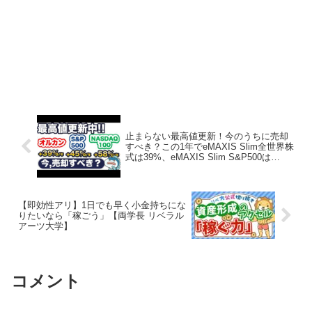
止まらない最高値更新！今のうちに売却
すべき？この1年でeMAXIS Slim全世界株
式は39%、eMAXIS Slim S&P500は
+45%、ニッセイNASDAQ100は+58%！
【ガーコちゃんねる】
【即効性アリ】1日でも早く小金持ちにな
りたいなら「稼ごう」【両学長 リベラル
アーツ大学】
コメント