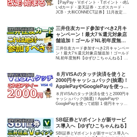
CONNECT証券】11月改定始める
【PayPay・Vポイント・Tポイント・d払
まとめ【ゆずひこちゃんねる】
いdカード・楽天証券・エポスカード・
JCB・大和CONNECT証券】11月改定始
めるまとめ【ゆずひこちゃんねる】こん
にちは！キャッシュレス系Vtuberのゆず
ひこです！このチャンネルでは主にキャ
三井住友カード参加すべき2月キ
ゆずひこちゃんねる
ッ...
ャンペーン！最大7％還元対象店
舗追加！ゴールドNL初年度無料
【ゆずひこちゃんねる】
三井住友カード参加すべき2月キャンペー
ン！最大7％還元対象店舗追加！ゴールド
NL初年度無料【ゆずひこちゃんねる】こ
んにちは！キャッシュレス系Vtuberのゆ
ずひこです！このチャンネルでは主にキ
ャッシュレスについて発信をしていま
８月VISAのタッチ決済を使うと
ゆずひこちゃんねる
す。キャッシュ...
2000円キャッシュバック(抽選)！
ApplePayやGooglePayを使って
総額 1 億円キャッシュバック キ
８月VISAのタッチ決済を使うと2000円キ
ャンペーン【ゆずひこちゃんね
ャッシュバック(抽選)！ApplePayや
GooglePayを使って総額 1 億円キャッシ
る】
ュバック キャンペーン【ゆずひこちゃん
ねる】こんにちは！キャッシュレス系
Vtuberのゆずひこです！このチ...
SBI証券とVポイントが新サービ
ゆずひこちゃんねる
ス導入へ【ゆずひこちゃんねる】
SBI証券とVポイントが新サービス導入へ