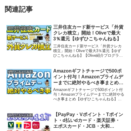
関連記事
三井住友カード新サービス「外貨
ゆずひこちゃんねる
クレカ積立」開始！Oliveで最大
3％還元【ゆずひこちゃんねる】
三井住友カード新サービス「外貨クレカ
積立」開始！Oliveで最大3％還元【ゆず
ひこちゃんねる】【Olive紹介プログラ
ム】※紹介される方にて、紹介コードは
「SF00149-0019613」こんにちは！キャ
ッシュレス系Vtuberのゆずひこで...
Amazonギフトチャージで500ポ
ゆずひこちゃんねる
イント付与！Amazonプライムデ
ーまでに絶対やるべき事まとめ
【ゆずひこちゃんねる】
Amazonギフトチャージで500ポイント付
与！Amazonプライムデーまでに絶対やる
べき事まとめ【ゆずひこちゃんねる】こ
んにちは！キャッシュレス系Vtuberのゆ
ずひこです！このチャンネルでは主にキ
ャッシュレスについて発信をしていま
【PayPay・Vポイント・Tポイン
ゆずひこちゃんねる
す。キ...
ト・d払いdカード・楽天証券・
エポスカード・JCB・大和