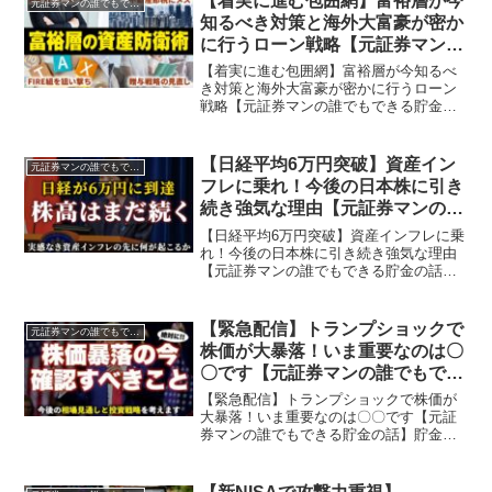
【着実に進む包囲網】富裕層が今
元証券マンの誰でもできる貯金の話
申します。このチャン...
知るべき対策と海外大富豪が密か
に行うローン戦略【元証券マンの
誰でもできる貯金の話】
【着実に進む包囲網】富裕層が今知るべ
き対策と海外大富豪が密かに行うローン
戦略【元証券マンの誰でもできる貯金の
話】このチャンネルでは富裕層に関する
動画をたくさん出してきました。そして
足元では政府および国税庁による「富裕
【日経平均6万円突破】資産イン
元証券マンの誰でもできる貯金の話
層包囲網」が密かに&確実...
フレに乗れ！今後の日本株に引き
続き強気な理由【元証券マンの誰
でもできる貯金の話】
【日経平均6万円突破】資産インフレに乗
れ！今後の日本株に引き続き強気な理由
【元証券マンの誰でもできる貯金の話】
貯金・節約・投資が趣味の独立系ファイ
ナンシャル・プランナー「ようへい」と
申します。このチャンネルでは元証券マ
【緊急配信】トランプショックで
元証券マンの誰でもできる貯金の話
ンの視点から、誰でもで...
株価が大暴落！いま重要なのは〇
〇です【元証券マンの誰でもでき
る貯金の話】
【緊急配信】トランプショックで株価が
大暴落！いま重要なのは〇〇です【元証
券マンの誰でもできる貯金の話】貯金・
節約・投資が趣味の独立系ファイナンシ
ャル・プランナー「ようへい」と申しま
す。このチャンネルでは元証券マンの視