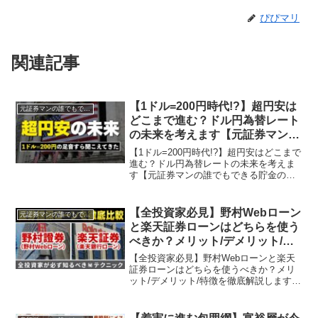
ぴぴマリ
関連記事
【1ドル=200円時代!?】超円安は
元証券マンの誰でもできる貯金の話
どこまで進む？ドル円為替レート
の未来を考えます【元証券マンの
誰でもできる貯金の話】
【1ドル=200円時代!?】超円安はどこまで
進む？ドル円為替レートの未来を考えま
す【元証券マンの誰でもできる貯金の
話】貯金・節約・投資が趣味の独立系フ
ァイナンシャル・プランナー「ようへ
い」と申します。このチャンネルでは元
【全投資家必見】野村Webローン
元証券マンの誰でもできる貯金の話
証券マンの視...
と楽天証券ローンはどちらを使う
べきか？メリット/デメリット/特
徴を徹底解説します【元証券マン
【全投資家必見】野村Webローンと楽天
の誰でもできる貯金の話】
証券ローンはどちらを使うべきか？メリ
ット/デメリット/特徴を徹底解説します
【元証券マンの誰でもできる貯金の話】
貯金・節約・投資が趣味の独立系ファイ
ナンシャル・プランナー「ようへい」と