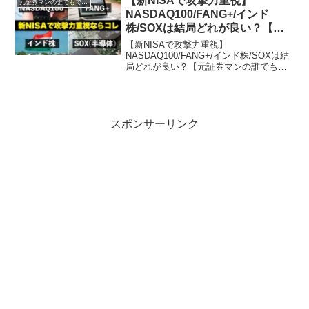
【新NISAで攻撃力重視】
元証券マンの誰でもできる貯金の話
点から、誰でもできる貯金...
NASDAQ100/FANG+/インド
株/SOXは結局どれが良い？【元
証券マンの誰でもできる貯金の
【新NISAで攻撃力重視】
話】
NASDAQ100/FANG+/インド株/SOXは結
局どれが良い？【元証券マンの誰でもで
きる貯金の話】貯金・節約・投資が趣味
の独立系ファイナンシャル・プランナー
「ようへい」と申します。このチャンネ
ルでは元証...
スポンサーリンク