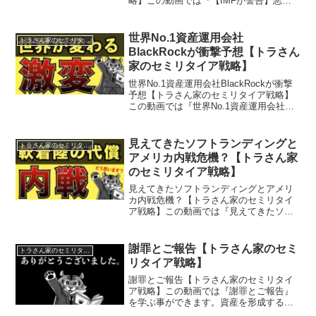
略】この動画では『【IMFが警告】悪化
の一途をたどる世界貿易戦争』を学ぶ事
ができます。資産を形成することで、人
生の選択肢を広げたい。そして、同じよ
世界No.1資産運用会社
トラさん家のセミリタイア戦略
うな志をもつ方に役立...
BlackRockが衝撃予想【トラさん
家のセミリタイア戦略】
世界No.1資産運用会社BlackRockが衝撃
予想【トラさん家のセミリタイア戦略】
この動画では『世界No.1資産運用会社
BlackRockが衝撃予想』を学ぶ事ができ
ます。資産を形成することで、人生の選
択肢を広げたい。そして、同じような志
見えてきたソフトランディングと
トラさん家のセミリタイア戦略
を...
アメリカ内戦危機？【トラさん家
のセミリタイア戦略】
見えてきたソフトランディングとアメリ
カ内戦危機？【トラさん家のセミリタイ
ア戦略】この動画では『見えてきたソフ
トランディングとアメリカ内戦危機？』
を学ぶ事ができます。資産を形成するこ
とで、人生の選択肢を広げたい。そし
謝罪とご報告【トラさん家のセミ
トラさん家のセミリタイア戦略
て、同じような志をもつ方に...
リタイア戦略】
謝罪とご報告【トラさん家のセミリタイ
ア戦略】この動画では『謝罪とご報告』
を学ぶ事ができます。資産を形成するこ
とで、人生の選択肢を広げたい。そし