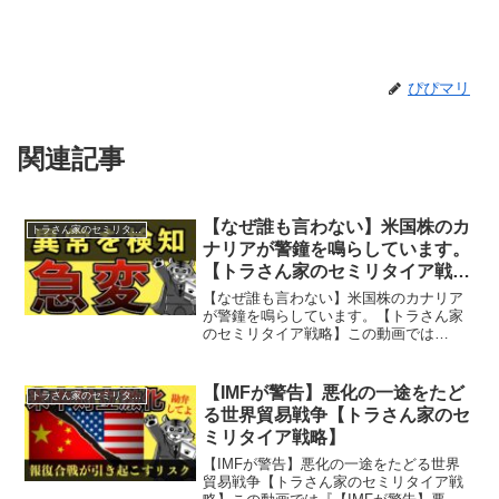
ぴぴマリ
関連記事
【なぜ誰も言わない】米国株のカ
トラさん家のセミリタイア戦略
ナリアが警鐘を鳴らしています。
【トラさん家のセミリタイア戦
略】
【なぜ誰も言わない】米国株のカナリア
が警鐘を鳴らしています。【トラさん家
のセミリタイア戦略】この動画では
『【なぜ誰も言わない】米国株のカナリ
アが警鐘を鳴らしています。』を学ぶ事
ができます。資産を形成することで、人
【IMFが警告】悪化の一途をたど
トラさん家のセミリタイア戦略
生の選択肢を広げたい。そして...
る世界貿易戦争【トラさん家のセ
ミリタイア戦略】
【IMFが警告】悪化の一途をたどる世界
貿易戦争【トラさん家のセミリタイア戦