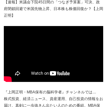
【速報】米議会下院45日間の「つなぎ予算案」可決、政
府閉鎖回避で米国先物上昇、日本株も株価回復か？【上岡
正明】
『上岡正明・MBA保有の脳科学者』チャンネルでは…
株式投資、経済ニュース、資産運用、自己投資の情報をお
届け。真剣に一歩抜きん出たい人のための番組。MBA保