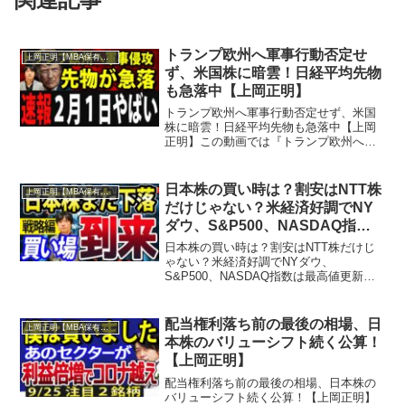
トランプ欧州へ軍事行動否定せ
上岡正明【MBA保有の脳科学者】
ず、米国株に暗雲！日経平均先物
も急落中【上岡正明】
トランプ欧州へ軍事行動否定せず、米国
株に暗雲！日経平均先物も急落中【上岡
正明】この動画では『トランプ欧州へ軍
事行動否定せず、米国株に暗雲！日経平
均先物も急落中』を学ぶことができま
す。『上岡正明・MBA保有の脳科学者』
日本株の買い時は？割安はNTT株
上岡正明【MBA保有の脳科学者】
チャンネルでは…株式投資...
だけじゃない？米経済好調でNY
ダウ、S&P500、NASDAQ指数
は最高値更新【上岡正明】
日本株の買い時は？割安はNTT株だけじ
ゃない？米経済好調でNYダウ、
S&P500、NASDAQ指数は最高値更新
【上岡正明】『上岡正明・MBA保有の脳
科学者』チャンネルでは…株式投資、経
済ニュース、資産運用、自己投資の情報
配当権利落ち前の最後の相場、日
上岡正明【MBA保有の脳科学者】
をお届け。真剣に一歩...
本株のバリューシフト続く公算！
【上岡正明】
配当権利落ち前の最後の相場、日本株の
バリューシフト続く公算！【上岡正明】