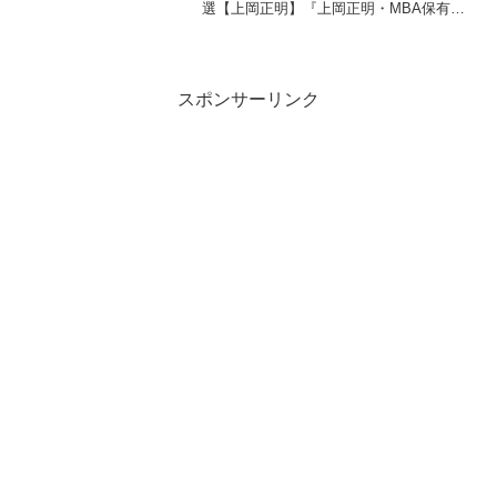
選【上岡正明】『上岡正明・MBA保有の
脳科学者』チャンネルでは…株式投資、
経済ニュース、資産運用、自己投資の情
報をお届け。真剣に一歩抜きん出たい人
のための番組。MBA保...
スポンサーリンク