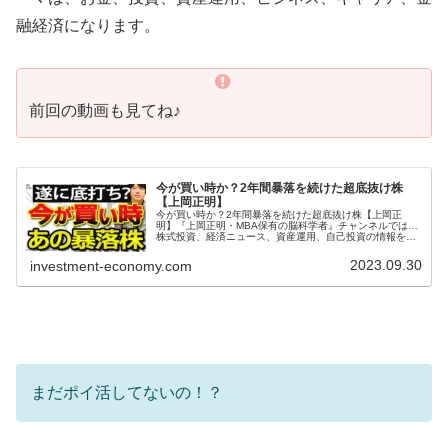
融経済になります。
前回の動画も見てね♪
今が買い時か？2年間暴落を続けた超底抜け株
【上岡正明】
今が買い時か？2年間暴落を続けた超底抜け株【上岡正
明】『上岡正明・MBA保有の脳科学者』チャンネルでは…
株式投資、経済ニュース、資産運用、自己投資の情報をお
届け。真剣に一歩抜きん出たい人のための番組。MBA保有
の脳科学者で累計55万部のベス...
2023.09.30
investment-economy.com
まだポイ活してないの！？