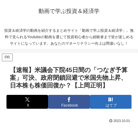
動画で学ぶ投資＆経済学
投資＆経済学の動画を紹介するまとめサイト「動画で学ぶ投資＆経済学」。無
料で見られるYoutubeの動画を通じて投資初心者から経験者まで皆が楽しめる
サイトになっています。あなたのマネーリテラシー向上は間違いなし！
PR
【速報】米議会下院45日間の「つなぎ予算
案」可決、政府閉鎖回避で米国先物上昇、
日本株も株価回復か？【上岡正明】
X
Facebook
はてブ
2023.10.01