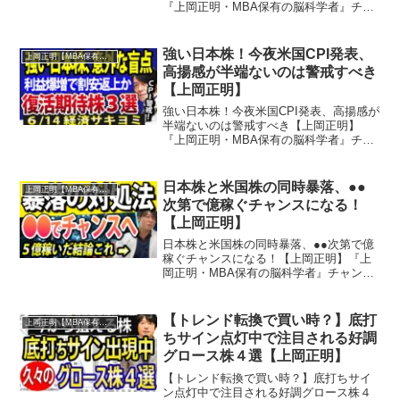
『上岡正明・MBA保有の脳科学者』チャ
ンネルでは…株式投資、経済ニュース、
資産運用、自己投資の情報をお届け。真
剣に一歩抜きん出たい人のための番組。
強い日本株！今夜米国CPI発表、
上岡正明【MBA保有の脳科学者】
MBA保有の脳科学者で...
高揚感が半端ないのは警戒すべき
【上岡正明】
強い日本株！今夜米国CPI発表、高揚感が
半端ないのは警戒すべき【上岡正明】
『上岡正明・MBA保有の脳科学者』チャ
ンネルでは…株式投資、経済ニュース、
資産運用、自己投資の情報をお届け。真
剣に一歩抜きん出たい人のための番組。
日本株と米国株の同時暴落、●●
上岡正明【MBA保有の脳科学者】
MBA保有の脳科学者...
次第で億稼ぐチャンスになる！
【上岡正明】
日本株と米国株の同時暴落、●●次第で億
稼ぐチャンスになる！【上岡正明】『上
岡正明・MBA保有の脳科学者』チャンネ
ルでは…株式投資、経済ニュース、資産
運用、自己投資の情報をお届け。真剣に
一歩抜きん出たい人のための番組。MBA
【トレンド転換で買い時？】底打
上岡正明【MBA保有の脳科学者】
保有の脳科学者で累...
ちサイン点灯中で注目される好調
グロース株４選【上岡正明】
【トレンド転換で買い時？】底打ちサイ
ン点灯中で注目される好調グロース株４