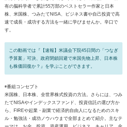
有の脳科学者で累計55万部のベストセラー作家と日本
株、米国株、つみたてNISA、ビジネス書や自己投資で高
速で成長・成功する方法を一緒に学びませんか。辛口で
す。
この動画では『【速報】米議会下院45日間の「つなぎ
予算案」可決、政府閉鎖回避で米国先物上昇、日本株
も株価回復か？』を学ぶことができます。
◉番組コンセプト
米国株、日本株、全世界株式投資の方法。さらには、つみ
たてNISAやインデックスファンド、投資信託の選び方か
ら、FIREや起業・副業で経済的自由人になるためのスキ
ル・勉強法・成功ノウハウまで全部まとめて紹介。主なテ
ーマは、お金、投資、資産運用、ビジネス、キャリア、金