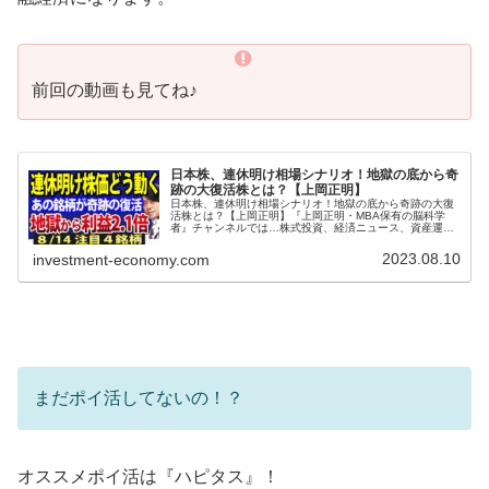
前回の動画も見てね♪
日本株、連休明け相場シナリオ！地獄の底から奇
跡の大復活株とは？【上岡正明】
日本株、連休明け相場シナリオ！地獄の底から奇跡の大復
活株とは？【上岡正明】『上岡正明・MBA保有の脳科学
者』チャンネルでは…株式投資、経済ニュース、資産運
用、自己投資の情報をお届け。真剣に一歩抜きん出たい人
のための番組。MBA保有の脳科学者...
2023.08.10
investment-economy.com
まだポイ活してないの！？
オススメポイ活は『ハピタス』！