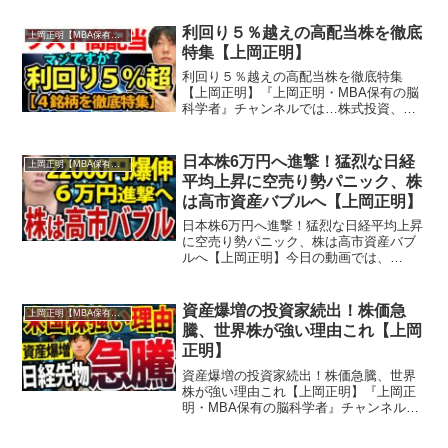
資産運用、自己投資の情報をお届け。真
剣に一歩抜きん出たい人のための番組。
利回り５％越えの高配当株を徹底
上岡正明【MBA保有の脳科学者】
MBA保有の脳科学者で累...
特集【上岡正明】
利回り５％越えの高配当株を徹底特集
【上岡正明】『上岡正明・MBA保有の脳
科学者』チャンネルでは…株式投資、経
済ニュース、資産運用、自己投資の情報
をお届け。真剣に一歩抜きん出たい人の
ための番組。MBA保有の脳科学者で累計
日本株6万円へ進撃！猛烈な日経
上岡正明【MBA保有の脳科学者】
55万部のベストセラー...
平均上昇に空売り勢パニック、株
は高市資産バブルへ【上岡正明】
日本株6万円へ進撃！猛烈な日経平均上昇
に空売り勢パニック、株は高市資産バブ
ルへ【上岡正明】今日の動画では、
FOMCでのパウエル氏のFRB利下げ観測
と、地政学リスク（トランプ関税、中東
情勢）などについて、独自の視点で解説
資産爆増の投資家続出！株価急
上岡正明【MBA保有の脳科学者】
しました。この動画では...
騰、世界株が強い理由これ【上岡
正明】
資産爆増の投資家続出！株価急騰、世界
株が強い理由これ【上岡正明】『上岡正
明・MBA保有の脳科学者』チャンネルで
は…株式投資、経済ニュース、資産運
用、自己投資の情報をお届け。真剣に一