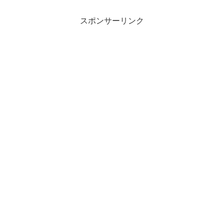
歩抜きん出たい人のための番組。MBA保
有の脳科学者で累計55...
スポンサーリンク