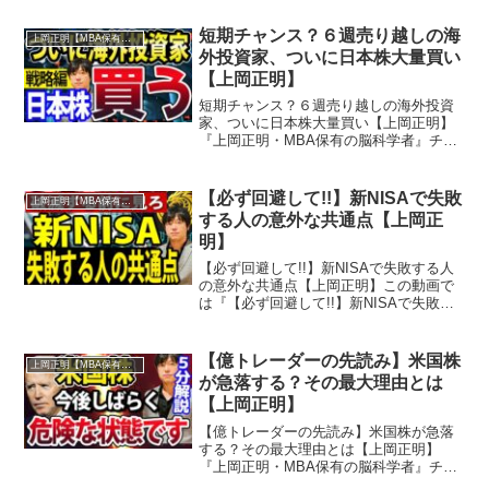
短期チャンス？６週売り越しの海
上岡正明【MBA保有の脳科学者】
外投資家、ついに日本株大量買い
【上岡正明】
短期チャンス？６週売り越しの海外投資
家、ついに日本株大量買い【上岡正明】
『上岡正明・MBA保有の脳科学者』チャ
ンネルでは…株式投資、経済ニュース、
資産運用、自己投資の情報をお届け。真
剣に一歩抜きん出たい人のための番組。
【必ず回避して!!】新NISAで失敗
上岡正明【MBA保有の脳科学者】
MBA保有の脳科学者で...
する人の意外な共通点【上岡正
明】
【必ず回避して!!】新NISAで失敗する人
の意外な共通点【上岡正明】この動画で
は『【必ず回避して!!】新NISAで失敗す
る人の意外な共通点』を学ぶことができ
ます。『上岡正明・MBA保有の脳科学
者』チャンネルでは…株式投資、経済ニ
【億トレーダーの先読み】米国株
上岡正明【MBA保有の脳科学者】
ュース、資産...
が急落する？その最大理由とは
【上岡正明】
【億トレーダーの先読み】米国株が急落
する？その最大理由とは【上岡正明】
『上岡正明・MBA保有の脳科学者』チャ
ンネルでは…株式投資、経済ニュース、