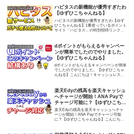
ハピタスの新機能が優秀すぎたわ
ゆずひこちゃんねる
【ゆずひこちゃんねる】
ハピタスの新機能が優秀すぎたわ【ゆず
ひこちゃんねる】1番使っているポイント
サイト「ハピタス」の特別招待リンク通
常のリンクよりお得に入会できます！→
こんにちは！キャッシュレス系Vtuberの
ゆずひこです！このチャンネルでは主に
dポイントがもらえるキャンペー
ゆずひこちゃんねる
キャッシュレスに...
ンが簡単でしたのでやりました。
【ゆずひこちゃんねる】
dポイントがもらえるキャンペーンが簡単
でしたのでやりました。【ゆずひこちゃ
んねる】こんにちは！キャッシュレス系
Vtuberのゆずひこです！このチャンネル
では主にキャッシュレスについて発信を
しています。キャッシュレスに関する登
楽天Edyの残高を楽天キャッシュ
ゆずひこちゃんねる
録、チャージなど...
へチャージが開始！ANA Payで
チャージ可能に？【ゆずひこちゃ
んねる】
楽天Edyの残高を楽天キャッシュへチャ
ージが開始！ANA Payでチャージ可能
に？【ゆずひこちゃんねる】こんにち
は！キャッシュレス系Vtuberのゆずひこ
です！このチャンネルでは主にキャッシ
ュレスについて発信をしています。キャ