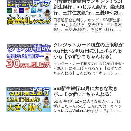
円普通預金金利ランキング！SBI
ゆずひこちゃんねる
ッシュレスに関...
新生銀行、auじぶん銀行、楽天銀
行、三井住友銀行、三菱UFJ銀
行、あおぞら銀行、しまホ、
円普通預金金利ランキング！SBI新生銀
DanDanBank【ゆずひこちゃん
行、auじぶん銀行、楽天銀行、三井住友
銀行、三菱UFJ銀行、あおぞら銀行、し
ねる】
まホ、DanDanBank【ゆずひこちゃんね
る】ポイントサイト「ハピタス」の登録
がまだの方→こんにちは！キャッシュレ
クレジットカード積立の上限額が
ゆずひこちゃんねる
ス系Vtu...
5万円から30万円に引上げられる
かも【ゆずひこちゃんねる】
クレジットカード積立の上限額が5万円か
ら30万円に引上げられるかも【ゆずひこ
ちゃんねる】こんにちは！キャッシュレ
ス系Vtuberのゆずひこです！このチャン
ネルでは主にキャッシュレスについて発
信をしています。キャッシュレスに関す
SBI新生銀行12月に大きな動き
ゆずひこちゃんねる
る登録、チャー...
が…【ゆずひこちゃんねる】
SBI新生銀行12月に大きな動きが…【ゆ
ずひこちゃんねる】こんにちは！キャッ
シュレス系Vtuberのゆずひこです！この
チャンネルでは主にキャッシュレスにつ
いて発信をしています。キャッシュレス
に関する登録、チャージなどのやり方を
「わかりやすく...