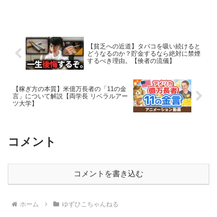
【貧乏への近道】タバコを吸い続けると
どうなるのか？貯金するなら絶対に禁煙
するべき理由。【倹者の流儀】
【稼ぎ方の本質】米億万長者の「11の金
言」について解説【両学長 リベラルアー
ツ大学】
コメント
コメントを書き込む
ホーム
ゆずひこちゃんねる