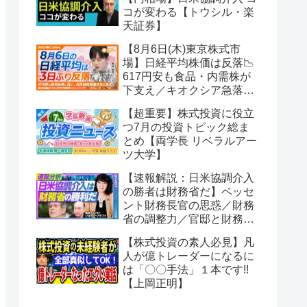
コが変わる【トウシル・楽
天証券】
【8月6日(木)東京株式市
場】日経平均株価は反落📉
617円安も食品・内需株が
下支え／キオクシア急落、
サンディスク見通し下振れ
【超重要】株式投資に役立
が波及／古河電工データセ
つ7月の投資トピック総ま
ンター需要で予想引き上げ
とめ【両学長 リベラルアー
【日経CNBC】
ツ大学】
【速報解説：日米協調介入
の勝者は財務省だ】ベッセ
ント財務長官の思惑／財務
省の調整力／官邸と財務省
のパワーバランス／円安は
【株式投資の素人必見】凡
止まるのか？／日銀は金利
人が億トレーダーになるに
を上げるのか？／高市政権
は「〇〇手法」１本です!!
の行方【PIVOT】
【上岡正明】