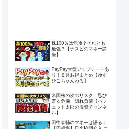
株100％は危険？それとも
最強？【ナスビのマネー講
座】
PayPay大型アップデートあ
り！８月お得まとめ【ゆず
ひこちゃんねる】
米国株の次のリスク 忍び
寄る危機 隠れ負債【バフ
ェット太郎の投資チャンネ
ル】
田中泰輔のマネーは語る：
【円相場】日米協調介入 コ