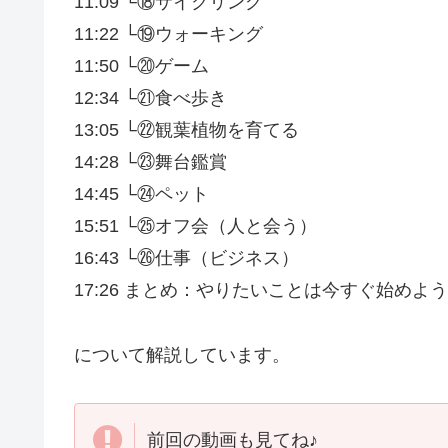
11:09 └⑱サイクリング
11:22 └⑲ウォーキング
11:50 └⑳ゲーム
12:34 └㉑食べ歩き
13:05 └㉒観葉植物を育てる
14:28 └㉓舞台鑑賞
14:45 └㉔ペット
15:51 └㉕オフ会（人と会う）
16:43 └㉖仕事（ビジネス）
17:26 まとめ：やりたいことは今すぐ始めよ
について解説しています。
前回の動画も見てね♪