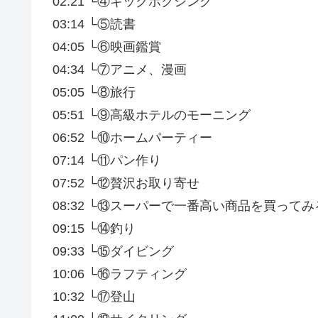
02:21 └④キックボクシング
03:14 └⑤読書
04:05 └⑥映画鑑賞
04:34 └⑦アニメ、漫画
05:05 └⑧旅行
05:51 └⑨高級ホテルのモーニング
06:52 └⑩ホームパーティー
07:14 └⑪パン作り
07:52 └⑫贅沢お取り寄せ
08:32 └⑬スーパーで一番高い商品を買ってみ
09:15 └⑭釣り
09:33 └⑮ダイビング
10:06 └⑯ラフティング
10:32 └⑰登山