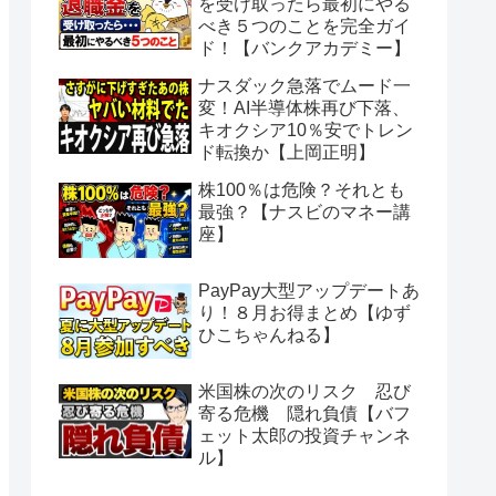
を受け取ったら最初にやる
べき５つのことを完全ガイ
ド！【バンクアカデミー】
ナスダック急落でムード一
変！AI半導体株再び下落、
キオクシア10％安でトレン
ド転換か【上岡正明】
株100％は危険？それとも
最強？【ナスビのマネー講
座】
PayPay大型アップデートあ
り！８月お得まとめ【ゆず
ひこちゃんねる】
米国株の次のリスク 忍び
寄る危機 隠れ負債【バフ
ェット太郎の投資チャンネ
ル】