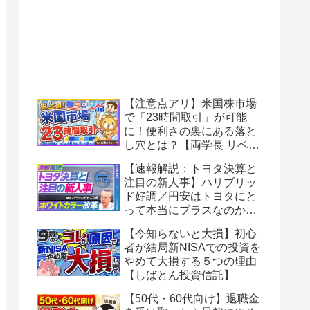
【注意点アリ】米国株市場
で「23時間取引」が可能
に！便利さの裏にある落と
し穴とは？【両学長 リベラ
ルアーツ大学】
【速報解説：トヨタ決算と
注目の新人事】ハリブリッ
ド好調／円安はトヨタにと
って本当にプラスなのか？
／BRアドミ改革のミッショ
【今知らないと大損】初心
ン／ホンダは中国で大苦戦
者が結局新NISAでの投資を
／ホンダ２輪が絶好調の理
やめて大損する５つの理由
由【PIVOT】
【しばとん投資信託】
【50代・60代向け】退職金