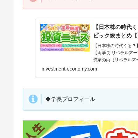
【日本株の時代く
ピック総まとめ【
【日本株の時代くる？】
【両学長 リベラルアー
資家の両（リベラルア
に、人生を豊かにす...
investment-economy.com
◆学長プロフィール