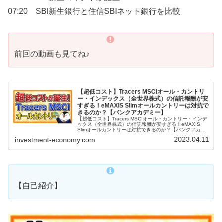
07:20 SBI新生銀行と住信SBIネット銀行を比較
前回の動画も見てね♪
【超低コスト】Tracers MSCIオール・カントリ
ー・インデックス（全世界株式）の信託報酬が安
すぎる！eMAXIS Slimオールカントリーは対抗で
きるのか？【バンクアカデミー】
【超低コスト】Tracers MSCIオール・カントリー・インデ
ックス（全世界株式）の信託報酬が安すぎる！eMAXIS
Slimオールカントリーは対抗できるのか？【バンクアカデ
ミー】【バンクアカデミー（BANK ACADEMY）】とは…
2023.04.11
investment-economy.com
学校...
【自己紹介】