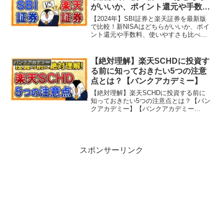
がいいか、ポイント還元や手数
料、使いやすさも比べてみた【バ
【2024年】SBI証券と楽天証券を最新版
ンクアカデミー】
で比較！新NISAはどちらがいいか、ポイ
ント還元や手数料、使いやすさも比べて
みた【バンクアカデミー】【バンクアカ
デミー（BANK ACADEMY）】とは…学
校で教えてくれないお金の知識をバンク
【絶対理解】楽天SCHDに投資す
バンクアカデミー
アカデ...
る前に知っておきたい5つの注意
点とは？【バンクアカデミー】
【絶対理解】楽天SCHDに投資する前に
知っておきたい5つの注意点とは？【バン
クアカデミー】【バンクアカデミー
（BANK ACADEMY）】とは…学校で教
えてくれないお金の知識をバンクアカデ
ミー管理人の小林亮平といっしょに学ん
でいくチャンネル...
スポンサーリンク