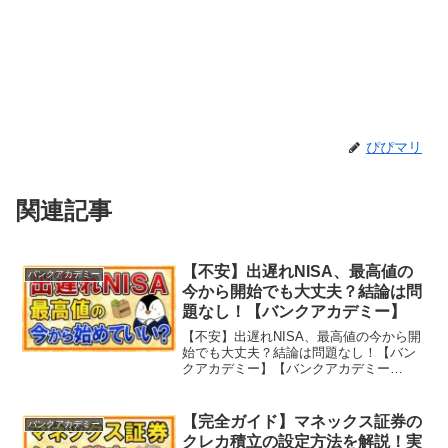
ぴぴマリ
関連記事
【不安】出遅れNISA、最高値の
バンクアカデミー
今から開始でも大丈夫？結論は問
題なし！【バンクアカデミー】
【不安】出遅れNISA、最高値の今から開
始でも大丈夫？結論は問題なし！【バン
クアカデミー】【バンクアカデミー
（BANK ACADEMY）】とは…学校で教
えてくれないお金の知識をバンクアカデ
ミー管理人の小林亮平といっしょに学ん
【完全ガイド】マネックス証券の
バンクアカデミー
でいくチャンネル...
クレカ積立の設定方法を解説！実