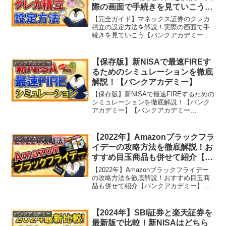
際の画面で手続きを見ていこう
【バンクアカデミー】
【完全ガイド】マネックス証券のクレカ
積立の設定方法を解説！実際の画面で手
続きを見ていこう【バンクアカデミー】
【バンクアカデミー（BANK
ACADEMY）】とは…学校で教えてくれ
ないお金の知識をバンクアカデミー管理
【保存版】新NISAで最速FIREす
バンクアカデミー
人の小林亮平といっしょに学...
るためのシミュレーションを徹底
解説！【バンクアカデミー】
【保存版】新NISAで最速FIREするための
シミュレーションを徹底解説！【バンク
アカデミー】【バンクアカデミー
（BANK ACADEMY）】とは…学校で教
えてくれないお金の知識をバンクアカデ
ミー管理人の小林亮平といっしょに学ん
【2022年】Amazonブラックフラ
バンクアカデミー
でいくチャンネ...
イデーの攻略方法を徹底解説！お
すすめ目玉商品も併せて紹介【バ
ンクアカデミー】
【2022年】Amazonブラックフライデー
の攻略方法を徹底解説！おすすめ目玉商
品も併せて紹介【バンクアカデミー】
【バンクアカデミー（BANK
ACADEMY）】とは…学校で教えてくれ
ないお金の知識をバンクアカデミー管理
【2024年】SBI証券と楽天証券を
バンクアカデミー
人の小林亮平といっし...
最新版で比較！新NISAはどちら