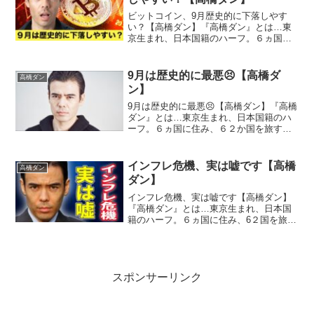
ビットコイン、9月歴史的に下落しやす
い？【高橋ダン】『高橋ダン』とは…東
京生まれ、日本国籍のハーフ。６ヵ国に
住み、6２国を旅する。１２歳で投資を始
め、１９歳でウォール街のメガ金融機関
にインターンシップ従事。２６歳でメン
9月は歴史的に最悪😣【高橋ダ
高橋ダン
ターとヘッジファンド立...
ン】
9月は歴史的に最悪😣【高橋ダン】『高橋
ダン』とは…東京生まれ、日本国籍のハ
ーフ。６ヵ国に住み、６２か国を旅す
る。１２歳で投資を始め、１９歳でウォ
ール街のメガ金融機関にインターンシッ
プ従事。２６歳でメンターとヘッジファ
インフレ危機、実は嘘です【高橋
高橋ダン
ンド立ち上げ、３０歳で自...
ダン】
インフレ危機、実は嘘です【高橋ダン】
『高橋ダン』とは…東京生まれ、日本国
籍のハーフ。６ヵ国に住み、6２国を旅す
る。１２歳で投資を始め、１９歳でウォ
ール街のメガ金融機関にインターンシッ
プ従事。２６歳でメンターとヘッジファ
ンド立ち上げ、３０歳で...
スポンサーリンク