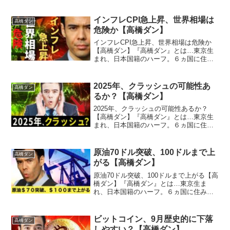
インフレCPI急上昇、世界相場は
高橋ダン
危険か【高橋ダン】
インフレCPI急上昇、世界相場は危険か
【高橋ダン】『高橋ダン』とは…東京生
まれ、日本国籍のハーフ。６ヵ国に住
み、6２国を旅する。１２歳で投資を始
め、１９歳でウォール街のメガ金融機関
にインターンシップ従事。２６歳でメン
2025年、クラッシュの可能性あ
高橋ダン
ターとヘッジファンド立ち...
るか？【高橋ダン】
2025年、クラッシュの可能性あるか？
【高橋ダン】『高橋ダン』とは…東京生
まれ、日本国籍のハーフ。６ヵ国に住
み、６２か国を旅する。１２歳で投資を
始め、１９歳でウォール街のメガ金融機
関にインターンシップ従事。２６歳でメ
原油70ドル突破、100ドルまで上
高橋ダン
ンターとヘッジファンド立...
がる【高橋ダン】
原油70ドル突破、100ドルまで上がる【高
橋ダン】『高橋ダン』とは…東京生ま
れ、日本国籍のハーフ。６ヵ国に住み、6
２国を旅する。１２歳で投資を始め、１
９歳でウォール街のメガ金融機関にイン
ターンシップ従事。２６歳でメンターと
ビットコイン、9月歴史的に下落
高橋ダン
ヘッジファンド立ち...
しやすい？【高橋ダン】