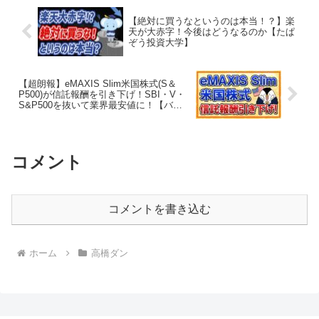
【絶対に買うなというのは本当！？】楽
天が大赤字！今後はどうなるのか【たぱ
ぞう投資大学】
【超朗報】eMAXIS Slim米国株式(S＆
P500)が信託報酬を引き下げ！SBI・V・
S&P500を抜いて業界最安値に！【バン
クアカデミー】
コメント
コメントを書き込む
ホーム
高橋ダン