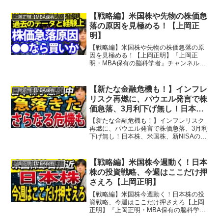
株式投資、経済ニュース、資産運用、自
己投資の情報をお届け。真剣に一歩抜き
【戦略編】米国株や先物の株価急
上岡正明【MBA保有の脳科学者】
ん出たい人のための番組...
落の原因を見極める！【上岡正
明】
【戦略編】米国株や先物の株価急落の原
因を見極める！【上岡正明】『上岡正
明・MBA保有の脳科学者』チャンネルで
は…株式投資、経済ニュース、資産運
用、自己投資の情報をお届け。真剣に一
歩抜きん出たい人のための番組。MBA保
【新たな金融危機も！】インフレ
上岡正明【MBA保有の脳科学者】
有の脳科学者で累計55万...
リスク再燃に、パウエル発言で株
価急落、3月利下げ無し！日本
株、米国株、新NISAの今後の戦
【新たな金融危機も！】インフレリスク
略を検証【上岡正明】
再燃に、パウエル発言で株価急落、3月利
下げ無し！日本株、米国株、新NISAの今
後の戦略を検証【上岡正明】『上岡正
明・MBA保有の脳科学者』チャンネルで
は…株式投資、経済ニュース、資産運
【戦略編】米国株今週動く！日本
上岡正明【MBA保有の脳科学者】
用、自己投資の情報を...
株の投資戦略、今週はここだけ押
さえろ【上岡正明】
【戦略編】米国株今週動く！日本株の投
資戦略、今週はここだけ押さえろ【上岡
正明】『上岡正明・MBA保有の脳科学
者』チャンネルでは…株式投資、経済ニ