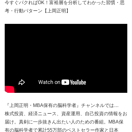
今すぐパクればOK！富裕層を分析してわかった習慣・思
考・行動パターン【上岡正明】
『上岡正明・MBA保有の脳科学者』チャンネルでは…
株式投資、経済ニュース、資産運用、自己投資の情報をお
届け。真剣に一歩抜きん出たい人のための番組。MBA保
有の脳科学者で累計55万部のベストセラー作家と日本