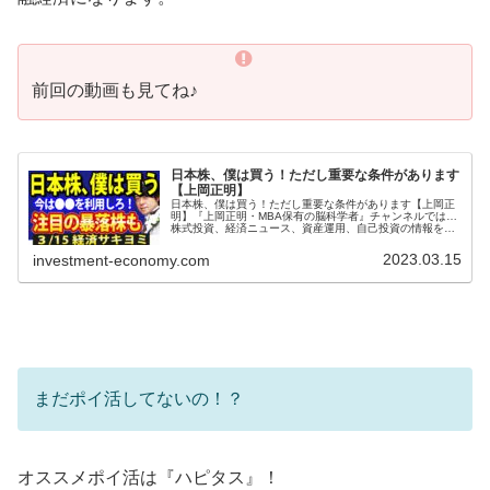
前回の動画も見てね♪
日本株、僕は買う！ただし重要な条件があります
【上岡正明】
日本株、僕は買う！ただし重要な条件があります【上岡正
明】『上岡正明・MBA保有の脳科学者』チャンネルでは…
株式投資、経済ニュース、資産運用、自己投資の情報をお
届け。真剣に一歩抜きん出たい人のための番組。MBA保有
の脳科学者で累計55万部のベ...
2023.03.15
investment-economy.com
まだポイ活してないの！？
オススメポイ活は『ハピタス』！