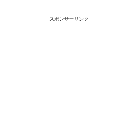
ュース、資産運用、自己投資の情報をお
届け。真剣に一歩抜きん出たい人のため
の番組。MBA保有の脳科...
スポンサーリンク