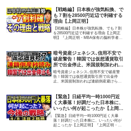
【戦略編】日本株が強気転換、で
上岡正明【MBA保有の脳科学者】
も７割を28500円近辺で利確する
理由【上岡正明】
【戦略編】日本株が強気転換、でも７割
を28500円近辺で利確する理由【上岡正
明】『上岡正明・MBA保有の脳科学者』
チャンネルでは…株式投資、経済ニュー
ス、資産運用、自己投資の情報をお届
け。真剣に一歩抜きん出たい人のための
暗号資産ジェネシス､信用不安で
上岡正明【MBA保有の脳科学者】
番組。MBA保有の脳...
破産警告！韓国では仮想通貨取引
所で出金停止、米国規制加われば
連鎖倒産避けられず？【上岡正
暗号資産ジェネシス､信用不安で破産警
明】
告！韓国では仮想通貨取引所で出金停
止、米国規制加われば連鎖倒産避けられ
ず？【上岡正明】『上岡正明・MBA保有
の脳科学者』チャンネルでは…株式投
資、経済ニュース、資産運用、自己投資
【緊急】日経平均一時1000円近
上岡正明【MBA保有の脳科学者】
の情報をお届け。真剣に一歩...
く大暴落！好調だった日本株に、
いったい何が起こったか【上岡正
明】
【緊急】日経平均一時1000円近く大暴
落！好調だった日本株に、いったい何が
起こったか【上岡正明】『上岡正明・
MBA保有の脳科学者』チャンネルでは…