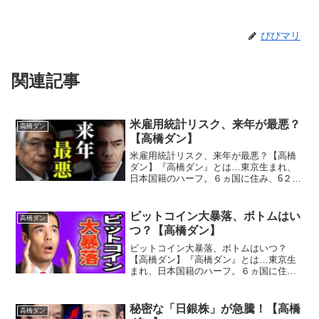
ぴぴマリ
関連記事
米雇用統計リスク、来年が最悪？
高橋ダン
【高橋ダン】
米雇用統計リスク、来年が最悪？【高橋
ダン】『高橋ダン』とは…東京生まれ、
日本国籍のハーフ。６ヵ国に住み、6２国
を旅する。１２歳で投資を始め、１９歳
でウォール街のメガ金融機関にインター
ンシップ従事。２６歳でメンターとヘッ
ビットコイン大暴落、ボトムはい
高橋ダン
ジファンド立ち上げ、３...
つ？【高橋ダン】
ビットコイン大暴落、ボトムはいつ？
【高橋ダン】『高橋ダン』とは…東京生
まれ、日本国籍のハーフ。６ヵ国に住
み、6２国を旅する。１２歳で投資を始
め、１９歳でウォール街のメガ金融機関
にインターンシップ従事。２６歳でメン
秘密な「日銀株」が急騰！【高橋
高橋ダン
ターとヘッジファンド立ち上げ...