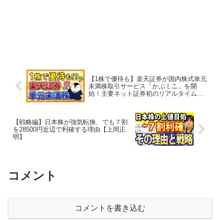
【1株で優待も】楽天証券が国内株式単元
未満株取引サービス「かぶミニ」を開
始！主要ネット証券初のリアルタイム取
引も可能【バンクアカデミー】
【戦略編】日本株が強気転換、でも７割
を28500円近辺で利確する理由【上岡正
明】
コメント
コメントを書き込む