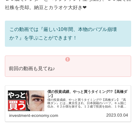
社株を売却。納豆とカラオケ大好き❤
この動画では『厳しい10年間、本物のバブル崩壊
か？』を学ぶことができます！
前回の動画も見てね♪
僕の投資成績、やっと買うタイミング!?【高橋ダ
ン】
僕の投資成績、やっと買うタイミング!?【高橋ダン】『高
橋ダン』とは…東京生まれ、日本国籍のハーフ。６ヵ国に
住み、６２か国を旅する。１２歳で投資を始め、１９歳で
ウォール街のメガ金融機関にインターンシップ従事。２６
歳でメンターとヘッジファンド立...
2023.03.04
investment-economy.com