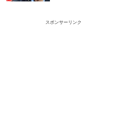
ール街のメガ金融機関にインターンシッ
プ従事。２６歳でメンターとヘッジファ
ンド立ち上げ、３０歳で自...
スポンサーリンク