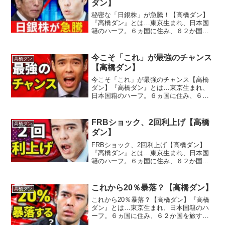
ダン】
秘密な「日銀株」が急騰！【高橋ダン】
『高橋ダン』とは…東京生まれ、日本国
籍のハーフ。６ヵ国に住み、６２か国を
旅する。１２歳で投資を始め、１９歳で
ウォール街のメガ金融機関にインターン
シップ従事。２６歳でメンターとヘッジ
今こそ「これ」が最強のチャンス
高橋ダン
ファンド立ち上げ、３０歳...
【高橋ダン】
今こそ「これ」が最強のチャンス【高橋
ダン】『高橋ダン』とは…東京生まれ、
日本国籍のハーフ。６ヵ国に住み、６２
か国を旅する。１２歳で投資を始め、１
９歳でウォール街のメガ金融機関にイン
ターンシップ従事。２６歳でメンターと
FRBショック、2回利上げ【高橋
高橋ダン
ヘッジファンド立ち上げ、...
ダン】
FRBショック、2回利上げ【高橋ダン】
『高橋ダン』とは…東京生まれ、日本国
籍のハーフ。６ヵ国に住み、６２か国を
旅する。１２歳で投資を始め、１９歳で
ウォール街のメガ金融機関にインターン
シップ従事。２６歳でメンターとヘッジ
これから20％暴落？【高橋ダン】
高橋ダン
ファンド立ち上げ、３０...
これから20％暴落？【高橋ダン】『高橋
ダン』とは…東京生まれ、日本国籍のハ
ーフ。６ヵ国に住み、６２か国を旅す
る。１２歳で投資を始め、１９歳でウォ