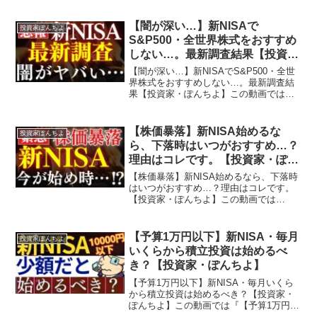
（アーリーリタイア）を目指し投資・資
産運用を行う20代投資家です。投資対象
【闇が深い…】新NISAで
投資家ぽんちよ
としては～日本...
S&P500・全世界株式をおすすめ
しない…。最新調査結果【投資
家・ぽんちよ】
【闇が深い…】新NISAでS&P500・全世
界株式をおすすめしない…。最新調査結
果【投資家・ぽんちよ】この動画では
『【闇が深い…】新NISAでS&P500・全
世界株式をおすすめしない…。最新調査
結果』を学べます！【投資家ぽんちよ】
【株価暴落】新NISA始めるな
投資家ぽんちよ
とは…経済...
ら、下落時はいつがおすすめ…？
理由はコレです。【投資家・ぽん
ちよ】
【株価暴落】新NISA始めるなら、下落時
はいつがおすすめ…？理由はコレです。
【投資家・ぽんちよ】この動画では
『【株価暴落】新NISA始めるなら、下落
時はいつがおすすめ…？理由はコレで
す。』を学べます！【投資家ぽんちよ】
【予算1万円以下】新NISA・毎月
投資家ぽんちよ
とは…経済的自由・セミ...
いくらから積立投資は始めるべ
き？【投資家・ぽんちよ】
【予算1万円以下】新NISA・毎月いくら
から積立投資は始めるべき？【投資家・
ぽんちよ】この動画では『【予算1万円以
下】新NISA・毎月いくらから積立投資は