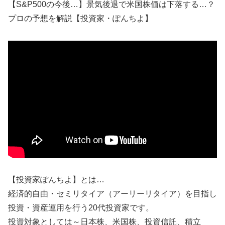
【S&P500の今後…】景気後退で米国株価は下落する…？
プロの予想を解説【投資家・ぽんちよ】
【投資家ぽんちよ】とは…
経済的自由・セミリタイア（アーリーリタイア）を目指し
投資・資産運用を行う20代投資家です。
投資対象としては～日本株、米国株、投資信託、積立