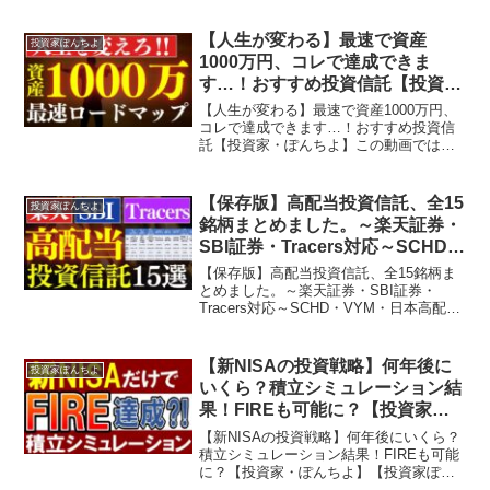
【人生が変わる】最速で資産
投資家ぽんちよ
1000万円、コレで達成できま
す…！おすすめ投資信託【投資
家・ぽんちよ】
【人生が変わる】最速で資産1000万円、
コレで達成できます…！おすすめ投資信
託【投資家・ぽんちよ】この動画では
『【人生が変わる】最速で資産1000万
円、コレで達成できます…！おすすめ投
資信託』を学べます！【投資家ぽんち
【保存版】高配当投資信託、全15
投資家ぽんちよ
よ】とは…経済的自由・...
銘柄まとめました。～楽天証券・
SBI証券・Tracers対応～SCHD・
VYM・日本高配当～【投資家・ぽ
【保存版】高配当投資信託、全15銘柄ま
んちよ】
とめました。～楽天証券・SBI証券・
Tracers対応～SCHD・VYM・日本高配当
～【投資家・ぽんちよ】この動画では
『【保存版】高配当投資信託、全15銘柄
まとめました。～楽天証券・SBI証券・
【新NISAの投資戦略】何年後に
投資家ぽんちよ
Trac...
いくら？積立シミュレーション結
果！FIREも可能に？【投資家・
ぽんちよ】
【新NISAの投資戦略】何年後にいくら？
積立シミュレーション結果！FIREも可能
に？【投資家・ぽんちよ】【投資家ぽん
ちよ】とは…経済的自由・セミリタイア