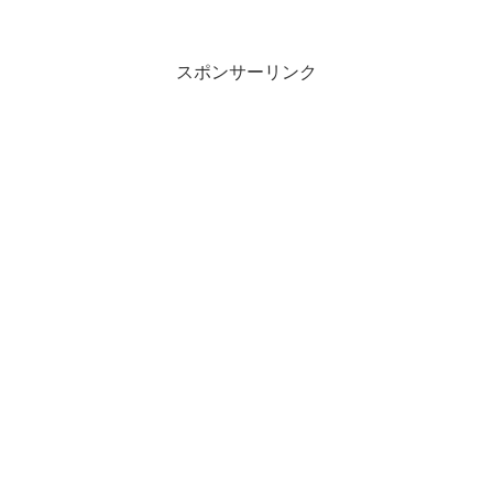
始めるべき？』を学べます！【投資家ぽ
んちよ】とは…経済的自由・セミリタイ
ア（アーリーリ...
スポンサーリンク