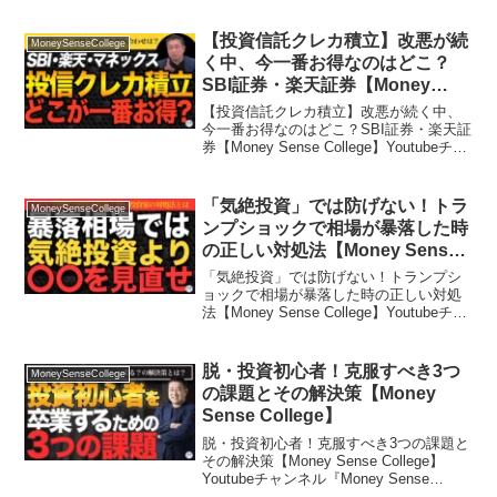
Sense College』では…マネーセンスカレ
ッジのセミナー...
【投資信託クレカ積立】改悪が続
MoneySenseCollege
く中、今一番お得なのはどこ？
SBI証券・楽天証券【Money
Sense College】
【投資信託クレカ積立】改悪が続く中、
今一番お得なのはどこ？SBI証券・楽天証
券【Money Sense College】Youtubeチャ
ンネル『Money Sense College』では…
マネーセンスカレッジのセミナー、講座
のご案内や特...
「気絶投資」では防げない！トラ
MoneySenseCollege
ンプショックで相場が暴落した時
の正しい対処法【Money Sense
College】
「気絶投資」では防げない！トランプシ
ョックで相場が暴落した時の正しい対処
法【Money Sense College】Youtubeチャ
ンネル『Money Sense College』では…
マネーセンスカレッジのセミナー、講座
のご案内や特別動...
脱・投資初心者！克服すべき3つ
MoneySenseCollege
の課題とその解決策【Money
Sense College】
脱・投資初心者！克服すべき3つの課題と
その解決策【Money Sense College】
Youtubeチャンネル『Money Sense
College』では…マネーセンスカレッジの