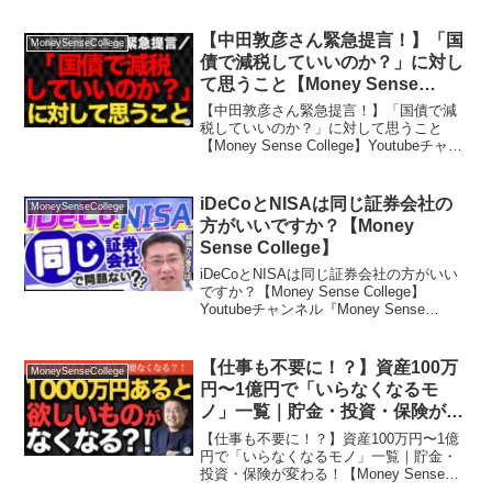
【中田敦彦さん緊急提言！】「国
MoneySenseCollege
債で減税していいのか？」に対し
て思うこと【Money Sense
College】
【中田敦彦さん緊急提言！】「国債で減
税していいのか？」に対して思うこと
【Money Sense College】Youtubeチャン
ネル『Money Sense College』では…マ
ネーセンスカレッジのセミナー、講座の
ご案内や特別動画...
iDeCoとNISAは同じ証券会社の
MoneySenseCollege
方がいいですか？【Money
Sense College】
iDeCoとNISAは同じ証券会社の方がいい
ですか？【Money Sense College】
Youtubeチャンネル『Money Sense
College』では…マネーセンスカレッジの
セミナー、講座のご案内や特別動画を配
信していま...
【仕事も不要に！？】資産100万
MoneySenseCollege
円〜1億円で「いらなくなるモ
ノ」一覧｜貯金・投資・保険が変
わる！【Money Sense
【仕事も不要に！？】資産100万円〜1億
College】
円で「いらなくなるモノ」一覧｜貯金・
投資・保険が変わる！【Money Sense
College】Youtubeチャンネル『Money