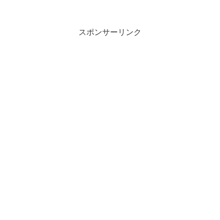
セミナー、講座のご案内や特別動画を配
信しています。この...
スポンサーリンク