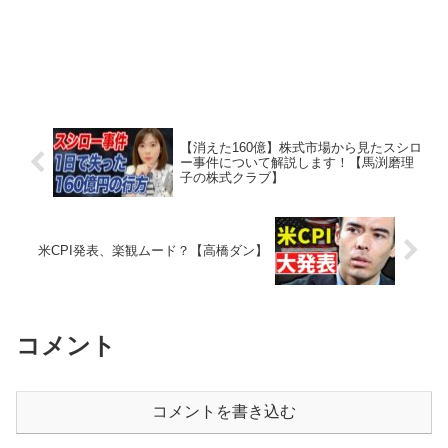
【消えた160億】株式市場から見たスシロ
ー事件について解説します！【馬渕磨理
子の株式クラブ】
米CPI発表、楽観ムード？【高橋ダン】
コメント
コメントを書き込む