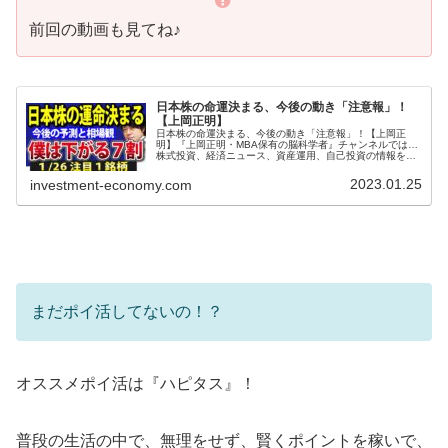
前回の動画も見てね♪
日本株の命運決まる、今後の動き「注意報」！
【上岡正明】
日本株の命運決まる、今後の動き「注意報」！【上岡正
明】『上岡正明・MBA保有の脳科学者』チャンネルでは…
株式投資、経済ニュース、資産運用、自己投資の情報をお
届け。真剣に一歩抜きん出たい人のための番組。MBA保有
の脳科学者で累計55万部のベス...
2023.01.25
investment-economy.com
まだポイ活してないの！？
オススメポイ活は『ハピタス』！
普段の生活の中で、無理をせず、賢くポイントを稼いで、