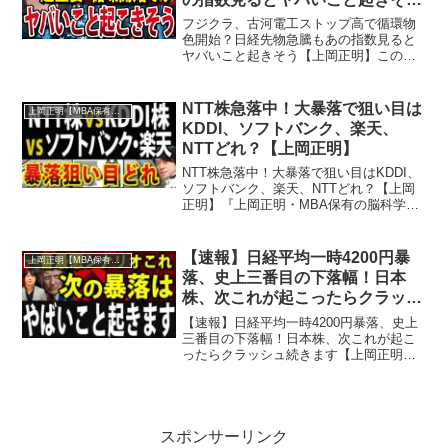
【上岡正明】
フジクラ、古河電工ストップ高で循環物
色開始？日経先物急騰もあの指数見ると
ヤバいこと起きそう【上岡正明】この動
画では『フジクラ、古河電工ストップ高
で循環物色開始？日経先物急騰もあの指
数見るとヤバいこと起きそう』を学ぶこ
NTT株急落中！大暴落で狙い目は
上岡正明【MBA保有の脳科学者】
とができます。『上岡正明...
KDDI、ソフトバンク、楽天、
NTTどれ？【上岡正明】
NTT株急落中！大暴落で狙い目はKDDI、
ソフトバンク、楽天、NTTどれ？【上岡
正明】『上岡正明・MBA保有の脳科学
者』チャンネルでは…株式投資、経済ニ
ュース、資産運用、自己投資の情報をお
届け。真剣に一歩抜きん出たい人のため
【速報】日経平均一時4200円暴
上岡正明【MBA保有の脳科学者】
の番組。MBA保...
落、史上三番目の下落幅！日本
株、次これが起こったらクラッシ
ュ続きます【上岡正明】
【速報】日経平均一時4200円暴落、史上
三番目の下落幅！日本株、次これが起こ
ったらクラッシュ続きます【上岡正明】
この動画では『【速報】日経平均一時
4200円暴落、史上三番目の下落幅！日本
株、次これが起こったらクラッシュ続き
ます』を学ぶことが...
スポンサーリンク