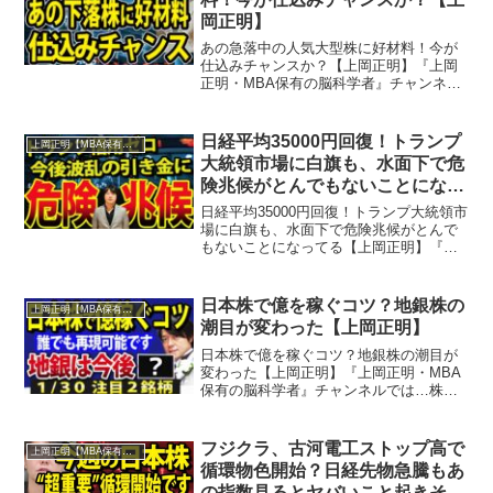
岡正明】
あの急落中の人気大型株に好材料！今が
仕込みチャンスか？【上岡正明】『上岡
正明・MBA保有の脳科学者』チャンネル
では…株式投資、経済ニュース、資産運
用、自己投資の情報をお届け。真剣に一
歩抜きん出たい人のための番組。MBA保
日経平均35000円回復！トランプ
上岡正明【MBA保有の脳科学者】
有の脳科学者で累計5...
大統領市場に白旗も、水面下で危
険兆候がとんでもないことになっ
てる【上岡正明】
日経平均35000円回復！トランプ大統領市
場に白旗も、水面下で危険兆候がとんで
もないことになってる【上岡正明】『上
岡正明・MBA保有の脳科学者』チャンネ
ルでは…株式投資、経済ニュース、資産
運用、自己投資の情報をお届け。真剣に
日本株で億を稼ぐコツ？地銀株の
上岡正明【MBA保有の脳科学者】
一歩抜きん出たい...
潮目が変わった【上岡正明】
日本株で億を稼ぐコツ？地銀株の潮目が
変わった【上岡正明】『上岡正明・MBA
保有の脳科学者』チャンネルでは…株式
投資、経済ニュース、資産運用、自己投
資の情報をお届け。真剣に一歩抜きん出
たい人のための番組。MBA保有の脳科学
フジクラ、古河電工ストップ高で
上岡正明【MBA保有の脳科学者】
者で累計55万部のベ...
循環物色開始？日経先物急騰もあ
の指数見るとヤバいこと起きそう