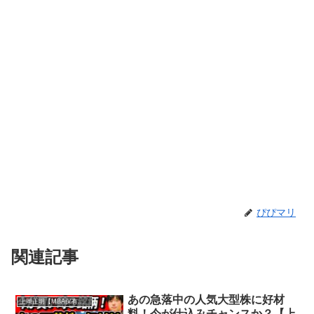
ぴぴマリ
関連記事
あの急落中の人気大型株に好材
上岡正明【MBA保有の脳科学者】
料！今が仕込みチャンスか？【上