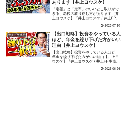
あります【井上ヨウスケ】
「定額」と「定率」のいいとこ取りがで
きる、老後の取り崩し方があります【井
上ヨウスケ】『井上ヨウスケ / 井上FP事
務所』役者の経験を持つ異例のファイナ
2026.07.10
ンシャルプランナー。役者で得たスキル
で「誰よりもわかりやすく」をモットー
【出口戦略】投資をやっている人
井上ヨウスケ
に、生きてい...
ほど、年金を繰り下げた方がいい
理由【井上ヨウスケ】
【出口戦略】投資をやっている人ほど、
年金を繰り下げた方がいい理由【井上ヨ
ウスケ】『井上ヨウスケ / 井上FP事務
所』役者の経験を持つ異例のファイナン
2026.06.26
シャルプランナー。役者で得たスキルで
「誰よりもわかりやすく」をモットー
に、生きていく上...