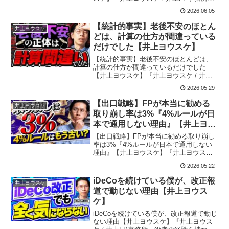
役者の経験を持つ異例のファイナンシャ
2026.06.05
ルプランナー。役者で得たスキルで「誰
よりもわかりやすく」をモットーに、生
【統計的事実】老後不安のほとん
井上ヨウスケ
きていく上で...
どは、計算の仕方が間違っている
だけでした【井上ヨウスケ】
【統計的事実】老後不安のほとんどは、
計算の仕方が間違っているだけでした
【井上ヨウスケ】『井上ヨウスケ / 井上
FP事務所』役者の経験を持つ異例のファ
2026.05.29
イナンシャルプランナー。役者で得たス
キルで「誰よりもわかりやすく」をモッ
【出口戦略】FPが本当に勧める
井上ヨウスケ
トーに、生き...
取り崩し率は3%『4%ルールが日
本で通用しない理由』【井上ヨウ
スケ】
【出口戦略】FPが本当に勧める取り崩し
率は3%『4%ルールが日本で通用しない
理由』【井上ヨウスケ】『井上ヨウスケ /
井上FP事務所』役者の経験を持つ異例の
2026.05.22
ファイナンシャルプランナー。役者で得
たスキルで「誰よりもわかりやすく」を
iDeCoを続けている僕が、改正報
井上ヨウスケ
モット...
道で動じない理由【井上ヨウス
ケ】
iDeCoを続けている僕が、改正報道で動じ
ない理由【井上ヨウスケ】『井上ヨウス