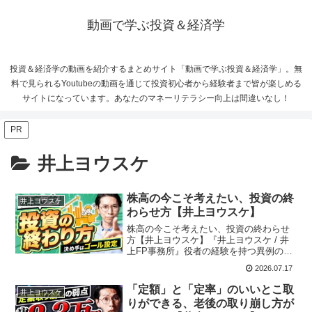
動画で学ぶ投資＆経済学
投資＆経済学の動画を紹介するまとめサイト「動画で学ぶ投資＆経済学」。無
料で見られるYoutubeの動画を通じて投資初心者から経験者まで皆が楽しめる
サイトになっています。あなたのマネーリテラシー向上は間違いなし！
PR
井上ヨウスケ
株高の今こそ考えたい、投資の終
井上ヨウスケ
わらせ方【井上ヨウスケ】
株高の今こそ考えたい、投資の終わらせ
方【井上ヨウスケ】『井上ヨウスケ / 井
上FP事務所』役者の経験を持つ異例のフ
ァイナンシャルプランナー。役者で得た
2026.07.17
スキルで「誰よりもわかりやすく」をモ
ットーに、生きていく上で欠かせないお
「定額」と「定率」のいいとこ取
井上ヨウスケ
金の知識をお伝えし...
りができる、老後の取り崩し方が