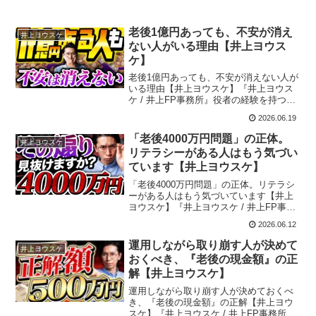
老後1億円あっても、不安が消え
井上ヨウスケ
ない人がいる理由【井上ヨウス
ケ】
老後1億円あっても、不安が消えない人が
いる理由【井上ヨウスケ】『井上ヨウス
ケ / 井上FP事務所』役者の経験を持つ異
例のファイナンシャルプランナー。役者
2026.06.19
で得たスキルで「誰よりもわかりやす
く」をモットーに、生きていく上で欠か
「老後4000万円問題」の正体。
井上ヨウスケ
せないお金の知...
リテラシーがある人はもう気づい
ています【井上ヨウスケ】
「老後4000万円問題」の正体。リテラシ
ーがある人はもう気づいています【井上
ヨウスケ】『井上ヨウスケ / 井上FP事務
所』役者の経験を持つ異例のファイナン
2026.06.12
シャルプランナー。役者で得たスキルで
「誰よりもわかりやすく」をモットー
運用しながら取り崩す人が決めて
井上ヨウスケ
に、生きてい...
おくべき、『老後の現金額』の正
解【井上ヨウスケ】
運用しながら取り崩す人が決めておくべ
き、『老後の現金額』の正解【井上ヨウ
スケ】『井上ヨウスケ / 井上FP事務所』