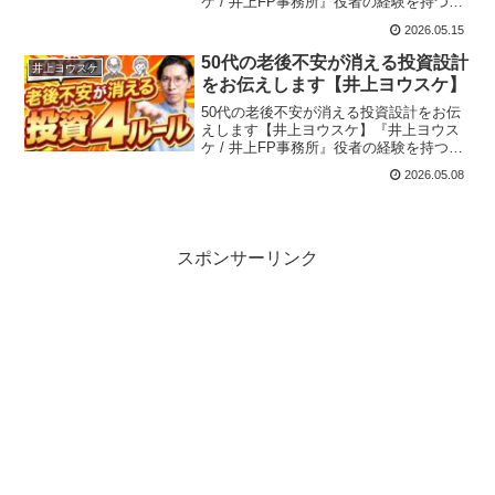
ケ / 井上FP事務所』役者の経験を持つ異
例のファイナンシャルプランナー。役者
2026.05.15
で得たスキルで「誰よりもわかりやす
く」をモットーに、生きていく上で欠か
50代の老後不安が消える投資設計
井上ヨウスケ
せないお...
をお伝えします【井上ヨウスケ】
50代の老後不安が消える投資設計をお伝
えします【井上ヨウスケ】『井上ヨウス
ケ / 井上FP事務所』役者の経験を持つ異
例のファイナンシャルプランナー。役者
2026.05.08
で得たスキルで「誰よりもわかりやす
く」をモットーに、生きていく上で欠か
せないお金の知識...
スポンサーリンク